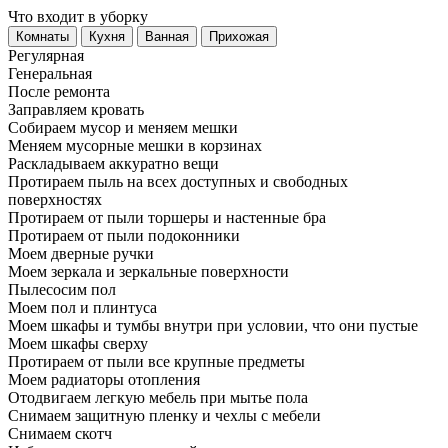
Что входит в уборку
Регу­лярная
Гене­ральная
После ремонта
Заправляем кровать
Собираем мусор и меняем мешки
Меняем мусорные мешки в корзинах
Раскладываем аккуратно вещи
Протираем пыль на всех доступных и свободных
поверхностях
Протираем от пыли торшеры и настенные бра
Протираем от пыли подоконники
Моем дверные ручки
Моем зеркала и зеркальные поверхности
Пылесосим пол
Моем пол и плинтуса
Моем шкафы и тумбы внутри при условии, что они пустые
Моем шкафы сверху
Протираем от пыли все крупные предметы
Моем радиаторы отопления
Отодвигаем легкую мебель при мытье пола
Снимаем защитную пленку и чехлы с мебели
Снимаем скотч