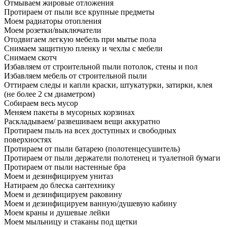
Отмываем жировые отложения
Протираем от пыли все крупные предметы
Моем радиаторы отопления
Моем розетки/выключатели
Отодвигаем легкую мебель при мытье пола
Снимаем защитную пленку и чехлы с мебели
Снимаем скотч
Избавляем от строительной пыли потолок, стены и пол
Избавляем мебель от строительной пыли
Оттираем следы и капли краски, штукатурки, затирки, клея
(не более 2 см диаметром)
Собираем весь мусор
Меняем пакеты в мусорных корзинах
Раскладываем/ развешиваем вещи аккуратно
Протираем пыль на всех доступных и свободных
поверхностях
Протираем от пыли батарею (полотенцесушитель)
Протираем от пыли держатели полотенец и туалетной бумаги
Протираем от пыли настенные бра
Моем и дезинфицируем унитаз
Натираем до блеска сантехнику
Моем и дезинфицируем раковину
Моем и дезинфицируем ванную/душевую кабину
Моем краны и душевые лейки
Моем мыльницу и стаканы под щетки