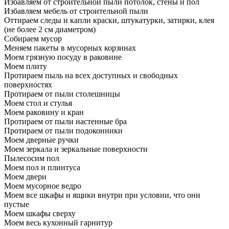
Избавляем от строительной пыли потолок, стены и пол
Избавляем мебель от строительной пыли
Оттираем следы и капли краски, штукатурки, затирки, клея
(не более 2 см диаметром)
Собираем мусор
Меняем пакеты в мусорных корзинах
Моем грязную посуду в раковине
Моем плиту
Протираем пыль на всех доступных и свободных
поверхностях
Протираем от пыли столешницы
Моем стол и стулья
Моем раковину и кран
Протираем от пыли настенные бра
Протираем от пыли подоконники
Моем дверные ручки
Моем зеркала и зеркальные поверхности
Пылесосим пол
Моем пол и плинтуса
Моем двери
Моем мусорное ведро
Моем все шкафы и ящики внутри при условии, что они
пустые
Моем шкафы сверху
Моем весь кухонный гарнитур