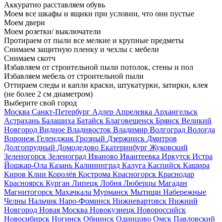
Аккуратно расставляем обувь
Моем все шкафы и ящики при условии, что они пустые
Моем двери
Моем розетки/ выключатели
Протираем от пыли все мелкие и крупные предметы
Снимаем защитную пленку и чехлы с мебели
Снимаем скотч
Избавляем от строительной пыли потолок, стены и пол
Избавляем мебель от строительной пыли
Оттираем следы и капли краски, штукатурки, затирки, клея
(не более 2 см диаметром)
Выберите свой город
Москва
Санкт-Петербург
Адлер
Апрелевка
Архангельск
Астрахань
Балашиха
Батайск
Благовещенск
Брянск
Великий
Новгород
Видное
Владивосток
Владимир
Волгоград
Вологда
Воронеж
Геленджик
Грозный
Дзержинск
Дмитров
Долгопрудный
Домодедово
Екатеринбург
Жуковский
Зеленогорск
Зеленоград
Иваново
Ивантеевка
Иркутск
Истра
Йошкар-Ола
Казань
Калининград
Калуга
Каспийск
Кашира
Киров
Клин
Королёв
Кострома
Красногорск
Краснодар
Красноярск
Курган
Липецк
Лобня
Люберцы
Магадан
Магнитогорск
Махачкала
Мурманск
Мытищи
Набережные
Челны
Нальчик
Наро-Фоминск
Нижневартовск
Нижний
Новгород
Новая Москва
Новокузнецк
Новороссийск
Новосибирск
Ногинск
Обнинск
Одинцово
Омск
Павловский