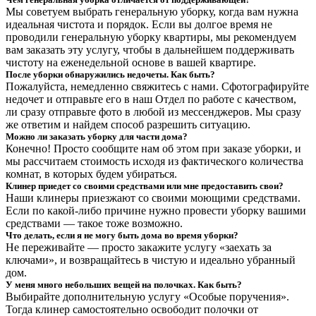
Мы советуем выбрать генеральную уборку, когда вам нужна
идеальная чистота и порядок. Если вы долгое время не
проводили генеральную уборку квартиры, мы рекомендуем
вам заказать эту услугу, чтобы в дальнейшем поддерживать
чистоту на еженедельной основе в вашей квартире.
После уборки обнаружились недочеты. Как быть?
Пожалуйста, немедленно свяжитесь с нами. Сфотографируйте
недочет и отправьте его в наш Отдел по работе с качеством,
ли сразу отправьте фото в любой из мессенджеров. Мы сразу
же ответим и найдем способ разрешить ситуацию.
Можно ли заказать уборку для части дома?
Конечно! Просто сообщите нам об этом при заказе уборки, и
мы рассчитаем стоимость исходя из фактического количества
комнат, в которых будем убираться.
Клинер приедет со своими средствами или мне предоставить свои?
Наши клинеры приезжают со своими моющими средствами.
Если по какой-либо причине нужно провести уборку вашими
средствами — такое тоже возможно.
Что делать, если я не могу быть дома во время уборки?
Не переживайте — просто закажите услугу «заехать за
ключами», и возвращайтесь в чистую и идеально убранный
дом.
У меня много небольших вещей на полочках. Как быть?
Выбирайте дополнительную услугу «Особые поручения».
Тогда клинер самостоятельно освободит полочки от