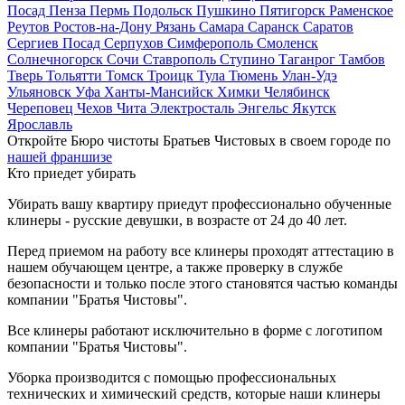
Посад
Пенза
Пермь
Подольск
Пушкино
Пятигорск
Раменское
Реутов
Ростов-на-Дону
Рязань
Самара
Саранск
Саратов
Сергиев Посад
Серпухов
Симферополь
Смоленск
Солнечногорск
Сочи
Ставрополь
Ступино
Таганрог
Тамбов
Тверь
Тольятти
Томск
Троицк
Тула
Тюмень
Улан-Удэ
Ульяновск
Уфа
Ханты-Мансийск
Химки
Челябинск
Череповец
Чехов
Чита
Электросталь
Энгельс
Якутск
Ярославль
Откройте Бюро чистоты Братьев Чистовых в своем городе по
нашей франшизе
Кто приедет убирать
Убирать вашу квартиру приедут профессионально обученные
клинеры - русские девушки, в возрасте от 24 до 40 лет.
Перед приемом на работу все клинеры проходят аттестацию в
нашем обучающем центре, а также проверку в службе
безопасности и только после этого становятся частью команды
компании "Братья Чистовы".
Все клинеры работают исключительно в форме с логотипом
компании "Братья Чистовы".
Уборка производится с помощью профессиональных
технических и химический средств, которые наши клинеры