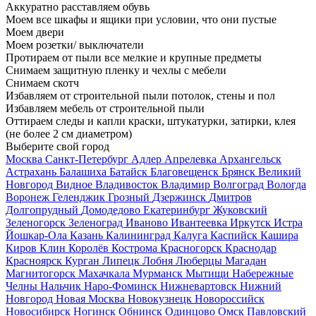
Аккуратно расставляем обувь
Моем все шкафы и ящики при условии, что они пустые
Моем двери
Моем розетки/ выключатели
Протираем от пыли все мелкие и крупные предметы
Снимаем защитную пленку и чехлы с мебели
Снимаем скотч
Избавляем от строительной пыли потолок, стены и пол
Избавляем мебель от строительной пыли
Оттираем следы и капли краски, штукатурки, затирки, клея
(не более 2 см диаметром)
Выберите свой город
Москва
Санкт-Петербург
Адлер
Апрелевка
Архангельск
Астрахань
Балашиха
Батайск
Благовещенск
Брянск
Великий
Новгород
Видное
Владивосток
Владимир
Волгоград
Вологда
Воронеж
Геленджик
Грозный
Дзержинск
Дмитров
Долгопрудный
Домодедово
Екатеринбург
Жуковский
Зеленогорск
Зеленоград
Иваново
Ивантеевка
Иркутск
Истра
Йошкар-Ола
Казань
Калининград
Калуга
Каспийск
Кашира
Киров
Клин
Королёв
Кострома
Красногорск
Краснодар
Красноярск
Курган
Липецк
Лобня
Люберцы
Магадан
Магнитогорск
Махачкала
Мурманск
Мытищи
Набережные
Челны
Нальчик
Наро-Фоминск
Нижневартовск
Нижний
Новгород
Новая Москва
Новокузнецк
Новороссийск
Новосибирск
Ногинск
Обнинск
Одинцово
Омск
Павловский