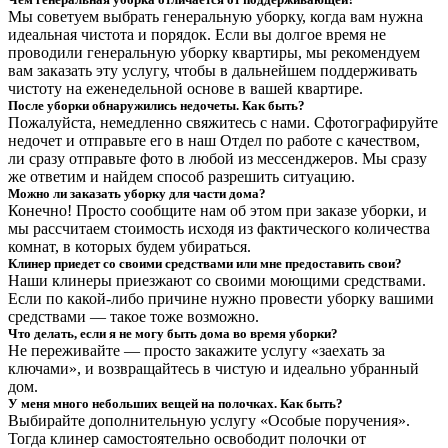
Мы советуем выбрать генеральную уборку, когда вам нужна
идеальная чистота и порядок. Если вы долгое время не
проводили генеральную уборку квартиры, мы рекомендуем
вам заказать эту услугу, чтобы в дальнейшем поддерживать
чистоту на еженедельной основе в вашей квартире.
После уборки обнаружились недочеты. Как быть?
Пожалуйста, немедленно свяжитесь с нами. Сфотографируйте
недочет и отправьте его в наш Отдел по работе с качеством,
ли сразу отправьте фото в любой из мессенджеров. Мы сразу
же ответим и найдем способ разрешить ситуацию.
Можно ли заказать уборку для части дома?
Конечно! Просто сообщите нам об этом при заказе уборки, и
мы рассчитаем стоимость исходя из фактического количества
комнат, в которых будем убираться.
Клинер приедет со своими средствами или мне предоставить свои?
Наши клинеры приезжают со своими моющими средствами.
Если по какой-либо причине нужно провести уборку вашими
средствами — такое тоже возможно.
Что делать, если я не могу быть дома во время уборки?
Не переживайте — просто закажите услугу «заехать за
ключами», и возвращайтесь в чистую и идеально убранный
дом.
У меня много небольших вещей на полочках. Как быть?
Выбирайте дополнительную услугу «Особые поручения».
Тогда клинер самостоятельно освободит полочки от