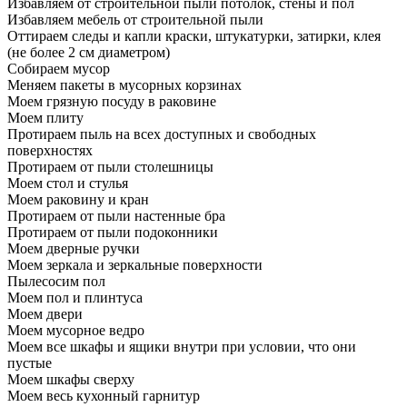
Избавляем от строительной пыли потолок, стены и пол
Избавляем мебель от строительной пыли
Оттираем следы и капли краски, штукатурки, затирки, клея
(не более 2 см диаметром)
Собираем мусор
Меняем пакеты в мусорных корзинах
Моем грязную посуду в раковине
Моем плиту
Протираем пыль на всех доступных и свободных
поверхностях
Протираем от пыли столешницы
Моем стол и стулья
Моем раковину и кран
Протираем от пыли настенные бра
Протираем от пыли подоконники
Моем дверные ручки
Моем зеркала и зеркальные поверхности
Пылесосим пол
Моем пол и плинтуса
Моем двери
Моем мусорное ведро
Моем все шкафы и ящики внутри при условии, что они
пустые
Моем шкафы сверху
Моем весь кухонный гарнитур