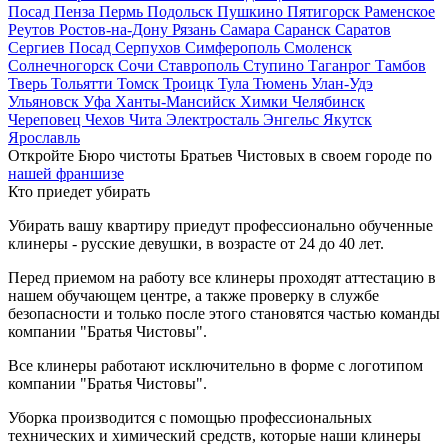
Посад
Пенза
Пермь
Подольск
Пушкино
Пятигорск
Раменское
Реутов
Ростов-на-Дону
Рязань
Самара
Саранск
Саратов
Сергиев Посад
Серпухов
Симферополь
Смоленск
Солнечногорск
Сочи
Ставрополь
Ступино
Таганрог
Тамбов
Тверь
Тольятти
Томск
Троицк
Тула
Тюмень
Улан-Удэ
Ульяновск
Уфа
Ханты-Мансийск
Химки
Челябинск
Череповец
Чехов
Чита
Электросталь
Энгельс
Якутск
Ярославль
Откройте Бюро чистоты Братьев Чистовых в своем городе по
нашей франшизе
Кто приедет убирать
Убирать вашу квартиру приедут профессионально обученные
клинеры - русские девушки, в возрасте от 24 до 40 лет.
Перед приемом на работу все клинеры проходят аттестацию в
нашем обучающем центре, а также проверку в службе
безопасности и только после этого становятся частью команды
компании "Братья Чистовы".
Все клинеры работают исключительно в форме с логотипом
компании "Братья Чистовы".
Уборка производится с помощью профессиональных
технических и химический средств, которые наши клинеры