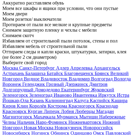
Аккуратно расставляем обувь
Моем все шкафы и ящики при условии, что они пустые
Моем двери
Моем розетки/ выключатели
Протираем от пыли все мелкие и крупные предметы
Снимаем защитную пленку и чехлы с мебели
Снимаем скотч
Избавляем от строительной пыли потолок, стены и пол
Избавляем мебель от строительной пыли
Оттираем следы и капли краски, штукатурки, затирки, клея
(не более 2 см диаметром)
Выберите свой город
Москва
Санкт-Петербург
Адлер
Апрелевка
Архангельск
Астрахань
Балашиха
Батайск
Благовещенск
Брянск
Великий
Новгород
Видное
Владивосток
Владимир
Волгоград
Вологда
Воронеж
Геленджик
Грозный
Дзержинск
Дмитров
Долгопрудный
Домодедово
Екатеринбург
Жуковский
Зеленогорск
Зеленоград
Иваново
Ивантеевка
Иркутск
Истра
Йошкар-Ола
Казань
Калининград
Калуга
Каспийск
Кашира
Киров
Клин
Королёв
Кострома
Красногорск
Краснодар
Красноярск
Курган
Липецк
Лобня
Люберцы
Магадан
Магнитогорск
Махачкала
Мурманск
Мытищи
Набережные
Челны
Нальчик
Наро-Фоминск
Нижневартовск
Нижний
Новгород
Новая Москва
Новокузнецк
Новороссийск
Новосибирск
Ногинск
Обнинск
Одинцово
Омск
Павловский