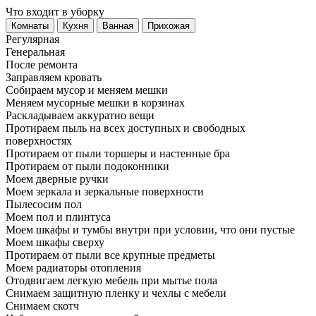
Что входит в уборку
Регу­лярная
Гене­ральная
После ремонта
Заправляем кровать
Собираем мусор и меняем мешки
Меняем мусорные мешки в корзинах
Раскладываем аккуратно вещи
Протираем пыль на всех доступных и свободных
поверхностях
Протираем от пыли торшеры и настенные бра
Протираем от пыли подоконники
Моем дверные ручки
Моем зеркала и зеркальные поверхности
Пылесосим пол
Моем пол и плинтуса
Моем шкафы и тумбы внутри при условии, что они пустые
Моем шкафы сверху
Протираем от пыли все крупные предметы
Моем радиаторы отопления
Отодвигаем легкую мебель при мытье пола
Снимаем защитную пленку и чехлы с мебели
Снимаем скотч