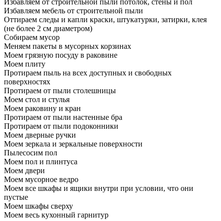
Избавляем от строительной пыли потолок, стены и пол
Избавляем мебель от строительной пыли
Оттираем следы и капли краски, штукатурки, затирки, клея
(не более 2 см диаметром)
Собираем мусор
Меняем пакеты в мусорных корзинах
Моем грязную посуду в раковине
Моем плиту
Протираем пыль на всех доступных и свободных
поверхностях
Протираем от пыли столешницы
Моем стол и стулья
Моем раковину и кран
Протираем от пыли настенные бра
Протираем от пыли подоконники
Моем дверные ручки
Моем зеркала и зеркальные поверхности
Пылесосим пол
Моем пол и плинтуса
Моем двери
Моем мусорное ведро
Моем все шкафы и ящики внутри при условии, что они
пустые
Моем шкафы сверху
Моем весь кухонный гарнитур