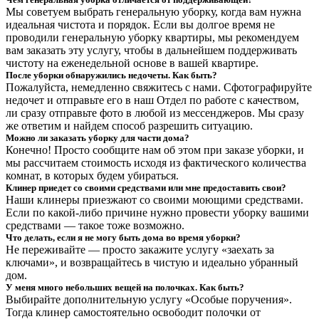
Мы советуем выбрать генеральную уборку, когда вам нужна
идеальная чистота и порядок. Если вы долгое время не
проводили генеральную уборку квартиры, мы рекомендуем
вам заказать эту услугу, чтобы в дальнейшем поддерживать
чистоту на еженедельной основе в вашей квартире.
После уборки обнаружились недочеты. Как быть?
Пожалуйста, немедленно свяжитесь с нами. Сфотографируйте
недочет и отправьте его в наш Отдел по работе с качеством,
ли сразу отправьте фото в любой из мессенджеров. Мы сразу
же ответим и найдем способ разрешить ситуацию.
Можно ли заказать уборку для части дома?
Конечно! Просто сообщите нам об этом при заказе уборки, и
мы рассчитаем стоимость исходя из фактического количества
комнат, в которых будем убираться.
Клинер приедет со своими средствами или мне предоставить свои?
Наши клинеры приезжают со своими моющими средствами.
Если по какой-либо причине нужно провести уборку вашими
средствами — такое тоже возможно.
Что делать, если я не могу быть дома во время уборки?
Не переживайте — просто закажите услугу «заехать за
ключами», и возвращайтесь в чистую и идеально убранный
дом.
У меня много небольших вещей на полочках. Как быть?
Выбирайте дополнительную услугу «Особые поручения».
Тогда клинер самостоятельно освободит полочки от