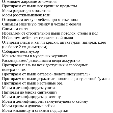
Отмываем жировые отложения
Протираем от пыли все крупные предметы
Моем радиаторы отопления
Моем розетки/выключатели
Отодвигаем легкую мебель при мытье пола
Снимаем защитную пленку и чехлы с мебели
Снимаем скотч
Избавляем от строительной пыли потолок, стены и пол
Избавляем мебель от строительной пыли
Оттираем следы и капли краски, штукатурки, затирки, клея
(не более 2 см диаметром)
Собираем весь мусор
Меняем пакеты в мусорных корзинах
Раскладываем/ развешиваем вещи аккуратно
Протираем пыль на всех доступных и свободных
поверхностях
Протираем от пыли батарею (полотенцесушитель)
Протираем от пыли держатели полотенец и туалетной бумаги
Протираем от пыли настенные бра
Моем и дезинфицируем унитаз
Натираем до блеска сантехнику
Моем и дезинфицируем раковину
Моем и дезинфицируем ванную/душевую кабину
Моем краны и душевые лейки
Моем мыльницу и стаканы под щетки