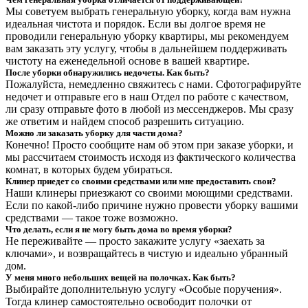
Мы советуем выбрать генеральную уборку, когда вам нужна
идеальная чистота и порядок. Если вы долгое время не
проводили генеральную уборку квартиры, мы рекомендуем
вам заказать эту услугу, чтобы в дальнейшем поддерживать
чистоту на еженедельной основе в вашей квартире.
После уборки обнаружились недочеты. Как быть?
Пожалуйста, немедленно свяжитесь с нами. Сфотографируйте
недочет и отправьте его в наш Отдел по работе с качеством,
ли сразу отправьте фото в любой из мессенджеров. Мы сразу
же ответим и найдем способ разрешить ситуацию.
Можно ли заказать уборку для части дома?
Конечно! Просто сообщите нам об этом при заказе уборки, и
мы рассчитаем стоимость исходя из фактического количества
комнат, в которых будем убираться.
Клинер приедет со своими средствами или мне предоставить свои?
Наши клинеры приезжают со своими моющими средствами.
Если по какой-либо причине нужно провести уборку вашими
средствами — такое тоже возможно.
Что делать, если я не могу быть дома во время уборки?
Не переживайте — просто закажите услугу «заехать за
ключами», и возвращайтесь в чистую и идеально убранный
дом.
У меня много небольших вещей на полочках. Как быть?
Выбирайте дополнительную услугу «Особые поручения».
Тогда клинер самостоятельно освободит полочки от