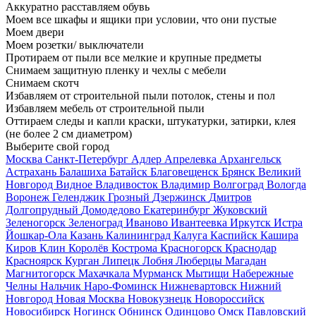
Аккуратно расставляем обувь
Моем все шкафы и ящики при условии, что они пустые
Моем двери
Моем розетки/ выключатели
Протираем от пыли все мелкие и крупные предметы
Снимаем защитную пленку и чехлы с мебели
Снимаем скотч
Избавляем от строительной пыли потолок, стены и пол
Избавляем мебель от строительной пыли
Оттираем следы и капли краски, штукатурки, затирки, клея
(не более 2 см диаметром)
Выберите свой город
Москва
Санкт-Петербург
Адлер
Апрелевка
Архангельск
Астрахань
Балашиха
Батайск
Благовещенск
Брянск
Великий
Новгород
Видное
Владивосток
Владимир
Волгоград
Вологда
Воронеж
Геленджик
Грозный
Дзержинск
Дмитров
Долгопрудный
Домодедово
Екатеринбург
Жуковский
Зеленогорск
Зеленоград
Иваново
Ивантеевка
Иркутск
Истра
Йошкар-Ола
Казань
Калининград
Калуга
Каспийск
Кашира
Киров
Клин
Королёв
Кострома
Красногорск
Краснодар
Красноярск
Курган
Липецк
Лобня
Люберцы
Магадан
Магнитогорск
Махачкала
Мурманск
Мытищи
Набережные
Челны
Нальчик
Наро-Фоминск
Нижневартовск
Нижний
Новгород
Новая Москва
Новокузнецк
Новороссийск
Новосибирск
Ногинск
Обнинск
Одинцово
Омск
Павловский