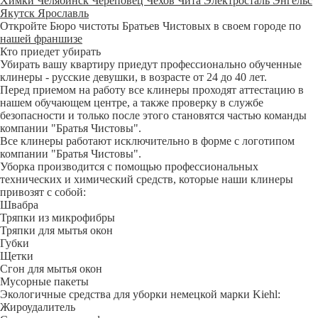
Химки
Челябинск
Череповец
Чехов
Чита
Электросталь
Энгельс
Якутск
Ярославль
Откройте Бюро чистоты Братьев Чистовых в своем городе по
нашей франшизе
Кто приедет убирать
Убирать вашу квартиру приедут профессионально обученные
клинеры - русские девушки, в возрасте от 24 до 40 лет.
Перед приемом на работу все клинеры проходят аттестацию в
нашем обучающем центре, а также проверку в службе
безопасности и только после этого становятся частью команды
компании "Братья Чистовы".
Все клинеры работают исключительно в форме с логотипом
компании "Братья Чистовы".
Уборка производится с помощью профессиональных
технических и химический средств, которые наши клинеры
привозят с собой:
Швабра
Тряпки из микрофибры
Тряпки для мытья окон
Губки
Щетки
Сгон для мытья окон
Мусорные пакеты
Экологичные средства для уборки немецкой марки Kiehl:
Жироудалитель