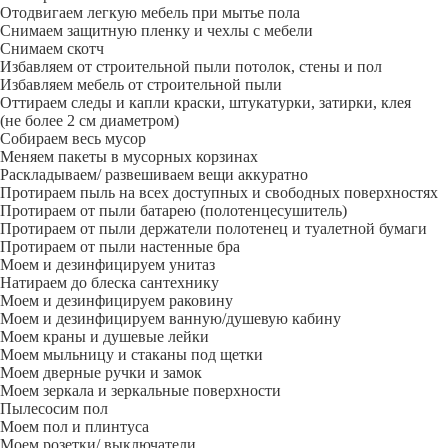
Отодвигаем легкую мебель при мытье пола
Снимаем защитную пленку и чехлы с мебели
Снимаем скотч
Избавляем от строительной пыли потолок, стены и пол
Избавляем мебель от строительной пыли
Оттираем следы и капли краски, штукатурки, затирки, клея
(не более 2 см диаметром)
Собираем весь мусор
Меняем пакеты в мусорных корзинах
Раскладываем/ развешиваем вещи аккуратно
Протираем пыль на всех доступных и свободных поверхностях
Протираем от пыли батарею (полотенцесушитель)
Протираем от пыли держатели полотенец и туалетной бумаги
Протираем от пыли настенные бра
Моем и дезинфицируем унитаз
Натираем до блеска сантехнику
Моем и дезинфицируем раковину
Моем и дезинфицируем ванную/душевую кабину
Моем краны и душевые лейки
Моем мыльницу и стаканы под щетки
Моем дверные ручки и замок
Моем зеркала и зеркальные поверхности
Пылесосим пол
Моем пол и плинтуса
Моем розетки/ выключатели