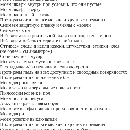
Моем шкафы внутри при условии, что они пустые
Моем шкафы сверху
Моем настенный кафель
Протираем от пыли все мелкие и крупные предметы
Снимаем защитную пленку и чехлы с мебели
Снимаем скотч
Избавляем от строительной пыли потолок, стены и пол
Избавляем мебель от строительной пыли
Оттираем следы и капли краски, штукатурки, затирки, клея
(не более 2 см диаметром)
Собираем весь мусор
Меняем пакеты в мусорных корзинах
Раскладываем/ развешиваем вещи аккуратно
Протираем пыль на всех доступных и свободных поверхностях
Протираем от пыли настенные бра
Моем дверные ручки
Моем зеркала и зеркальные поверхности
Пылесосим коврик и пол
Моем пол и плинтуса
Аккуратно расставляем обувь
Моем все шкафы и ящики при условии, что они пустые
Моем двери
Моем розетки/ выключатели
Протираем от пыли все мелкие и крупные предметы
Снимаем защитную пленку и чехлы с мебели