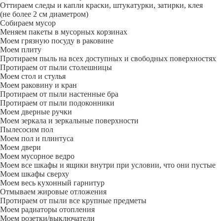
Оттираем следы и капли краски, штукатурки, затирки, клея
(не более 2 см диаметром)
Собираем мусор
Меняем пакеты в мусорных корзинах
Моем грязную посуду в раковине
Моем плиту
Протираем пыль на всех доступных и свободных поверхностях
Протираем от пыли столешницы
Моем стол и стулья
Моем раковину и кран
Протираем от пыли настенные бра
Протираем от пыли подоконники
Моем дверные ручки
Моем зеркала и зеркальные поверхности
Пылесосим пол
Моем пол и плинтуса
Моем двери
Моем мусорное ведро
Моем все шкафы и ящики внутри при условии, что они пустые
Моем шкафы сверху
Моем весь кухонный гарнитур
Отмываем жировые отложения
Протираем от пыли все крупные предметы
Моем радиаторы отопления
Моем розетки/выключатели