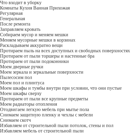
Что входит в уборку
Регу­лярная
Гене­ральная
После ремонта
Заправляем кровать
Собираем мусор и меняем мешки
Меняем мусорные мешки в корзинах
Раскладываем аккуратно вещи
Протираем пыль на всех доступных и свободных поверхностях
Протираем от пыли торшеры и настенные бра
Протираем от пыли подоконники
Моем дверные ручки
Моем зеркала и зеркальные поверхности
Пылесосим пол
Моем пол и плинтуса
Моем шкафы и тумбы внутри при условии, что они пустые
Моем шкафы сверху
Протираем от пыли все крупные предметы
Моем радиаторы отопления
Отодвигаем легкую мебель при мытье пола
Снимаем защитную пленку и чехлы с мебели
Снимаем скотч
Избавляем от строительной пыли потолок, стены и пол
Избавляем мебель от строительной пыли