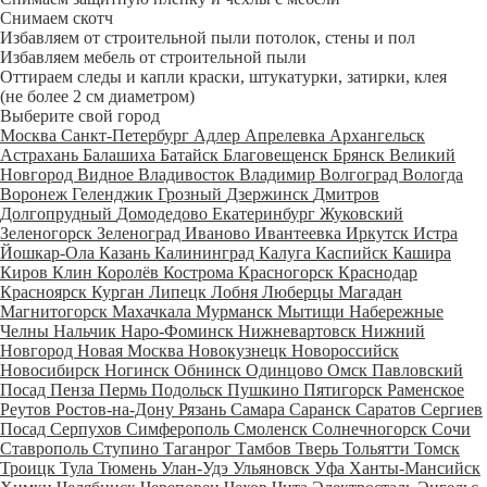
Снимаем скотч
Избавляем от строительной пыли потолок, стены и пол
Избавляем мебель от строительной пыли
Оттираем следы и капли краски, штукатурки, затирки, клея
(не более 2 см диаметром)
Выберите свой город
Москва
Санкт-Петербург
Адлер
Апрелевка
Архангельск
Астрахань
Балашиха
Батайск
Благовещенск
Брянск
Великий
Новгород
Видное
Владивосток
Владимир
Волгоград
Вологда
Воронеж
Геленджик
Грозный
Дзержинск
Дмитров
Долгопрудный
Домодедово
Екатеринбург
Жуковский
Зеленогорск
Зеленоград
Иваново
Ивантеевка
Иркутск
Истра
Йошкар-Ола
Казань
Калининград
Калуга
Каспийск
Кашира
Киров
Клин
Королёв
Кострома
Красногорск
Краснодар
Красноярск
Курган
Липецк
Лобня
Люберцы
Магадан
Магнитогорск
Махачкала
Мурманск
Мытищи
Набережные
Челны
Нальчик
Наро-Фоминск
Нижневартовск
Нижний
Новгород
Новая Москва
Новокузнецк
Новороссийск
Новосибирск
Ногинск
Обнинск
Одинцово
Омск
Павловский
Посад
Пенза
Пермь
Подольск
Пушкино
Пятигорск
Раменское
Реутов
Ростов-на-Дону
Рязань
Самара
Саранск
Саратов
Сергиев
Посад
Серпухов
Симферополь
Смоленск
Солнечногорск
Сочи
Ставрополь
Ступино
Таганрог
Тамбов
Тверь
Тольятти
Томск
Троицк
Тула
Тюмень
Улан-Удэ
Ульяновск
Уфа
Ханты-Мансийск