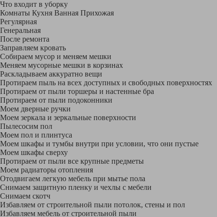
Что входит в уборку
Регу­лярная
Гене­ральная
После ремонта
Заправляем кровать
Собираем мусор и меняем мешки
Меняем мусорные мешки в корзинах
Раскладываем аккуратно вещи
Протираем пыль на всех доступных и свободных поверхностях
Протираем от пыли торшеры и настенные бра
Протираем от пыли подоконники
Моем дверные ручки
Моем зеркала и зеркальные поверхности
Пылесосим пол
Моем пол и плинтуса
Моем шкафы и тумбы внутри при условии, что они пустые
Моем шкафы сверху
Протираем от пыли все крупные предметы
Моем радиаторы отопления
Отодвигаем легкую мебель при мытье пола
Снимаем защитную пленку и чехлы с мебели
Снимаем скотч
Избавляем от строительной пыли потолок, стены и пол
Избавляем мебель от строительной пыли