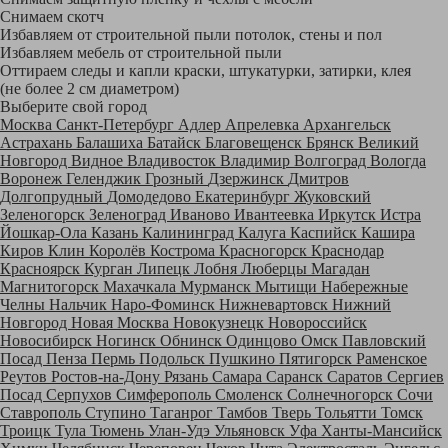
Снимаем скотч
Избавляем от строительной пыли потолок, стены и пол
Избавляем мебель от строительной пыли
Оттираем следы и капли краски, штукатурки, затирки, клея
(не более 2 см диаметром)
Выберите свой город
Москва
Санкт-Петербург
Адлер
Апрелевка
Архангельск
Астрахань
Балашиха
Батайск
Благовещенск
Брянск
Великий
Новгород
Видное
Владивосток
Владимир
Волгоград
Вологда
Воронеж
Геленджик
Грозный
Дзержинск
Дмитров
Долгопрудный
Домодедово
Екатеринбург
Жуковский
Зеленогорск
Зеленоград
Иваново
Ивантеевка
Иркутск
Истра
Йошкар-Ола
Казань
Калининград
Калуга
Каспийск
Кашира
Киров
Клин
Королёв
Кострома
Красногорск
Краснодар
Красноярск
Курган
Липецк
Лобня
Люберцы
Магадан
Магнитогорск
Махачкала
Мурманск
Мытищи
Набережные
Челны
Нальчик
Наро-Фоминск
Нижневартовск
Нижний
Новгород
Новая Москва
Новокузнецк
Новороссийск
Новосибирск
Ногинск
Обнинск
Одинцово
Омск
Павловский
Посад
Пенза
Пермь
Подольск
Пушкино
Пятигорск
Раменское
Реутов
Ростов-на-Дону
Рязань
Самара
Саранск
Саратов
Сергиев
Посад
Серпухов
Симферополь
Смоленск
Солнечногорск
Сочи
Ставрополь
Ступино
Таганрог
Тамбов
Тверь
Тольятти
Томск
Троицк
Тула
Тюмень
Улан-Удэ
Ульяновск
Уфа
Ханты-Мансийск