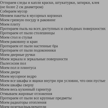
Оттираем следы и капли краски, штукатурки, затирки, клея
(не более 2 см диаметром)
Собираем мусор
Меняем пакеты в мусорных корзинах
Моем грязную посуду в раковине
Моем плиту
Протираем пыль на всех доступных и свободных поверхностях
Протираем от пыли столешницы
Моем стол и стулья
Моем раковину и кран
Протираем от пыли настенные бра
Протираем от пыли подоконники
Моем дверные ручки
Моем зеркала и зеркальные поверхности
Пылесосим пол
Моем пол и плинтуса
Моем двери
Моем мусорное ведро
Моем все шкафы и ящики внутри при условии, что они пустые
Моем шкафы сверху
Моем весь кухонный гарнитур
Отмываем жировые отложения
Протираем от пыли все крупные предметы
Моем радиаторы отопления
Моем розетки/выключатели