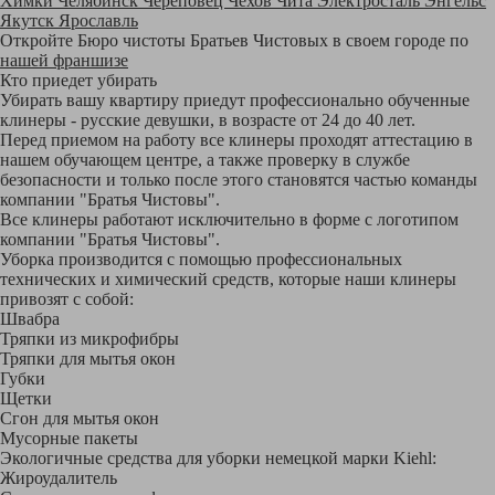
Химки
Челябинск
Череповец
Чехов
Чита
Электросталь
Энгельс
Якутск
Ярославль
Откройте Бюро чистоты Братьев Чистовых в своем городе по
нашей франшизе
Кто приедет убирать
Убирать вашу квартиру приедут профессионально обученные
клинеры - русские девушки, в возрасте от 24 до 40 лет.
Перед приемом на работу все клинеры проходят аттестацию в
нашем обучающем центре, а также проверку в службе
безопасности и только после этого становятся частью команды
компании "Братья Чистовы".
Все клинеры работают исключительно в форме с логотипом
компании "Братья Чистовы".
Уборка производится с помощью профессиональных
технических и химический средств, которые наши клинеры
привозят с собой:
Швабра
Тряпки из микрофибры
Тряпки для мытья окон
Губки
Щетки
Сгон для мытья окон
Мусорные пакеты
Экологичные средства для уборки немецкой марки Kiehl:
Жироудалитель