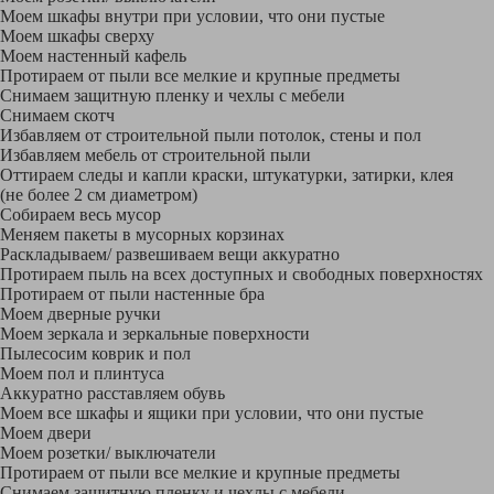
Моем шкафы внутри при условии, что они пустые
Моем шкафы сверху
Моем настенный кафель
Протираем от пыли все мелкие и крупные предметы
Снимаем защитную пленку и чехлы с мебели
Снимаем скотч
Избавляем от строительной пыли потолок, стены и пол
Избавляем мебель от строительной пыли
Оттираем следы и капли краски, штукатурки, затирки, клея
(не более 2 см диаметром)
Собираем весь мусор
Меняем пакеты в мусорных корзинах
Раскладываем/ развешиваем вещи аккуратно
Протираем пыль на всех доступных и свободных поверхностях
Протираем от пыли настенные бра
Моем дверные ручки
Моем зеркала и зеркальные поверхности
Пылесосим коврик и пол
Моем пол и плинтуса
Аккуратно расставляем обувь
Моем все шкафы и ящики при условии, что они пустые
Моем двери
Моем розетки/ выключатели
Протираем от пыли все мелкие и крупные предметы
Снимаем защитную пленку и чехлы с мебели