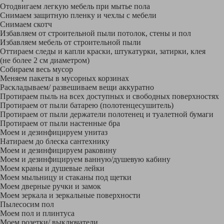
Отодвигаем легкую мебель при мытье пола
Снимаем защитную пленку и чехлы с мебели
Снимаем скотч
Избавляем от строительной пыли потолок, стены и пол
Избавляем мебель от строительной пыли
Оттираем следы и капли краски, штукатурки, затирки, клея
(не более 2 см диаметром)
Собираем весь мусор
Меняем пакеты в мусорных корзинах
Раскладываем/ развешиваем вещи аккуратно
Протираем пыль на всех доступных и свободных поверхностях
Протираем от пыли батарею (полотенцесушитель)
Протираем от пыли держатели полотенец и туалетной бумаги
Протираем от пыли настенные бра
Моем и дезинфицируем унитаз
Натираем до блеска сантехнику
Моем и дезинфицируем раковину
Моем и дезинфицируем ванную/душевую кабину
Моем краны и душевые лейки
Моем мыльницу и стаканы под щетки
Моем дверные ручки и замок
Моем зеркала и зеркальные поверхности
Пылесосим пол
Моем пол и плинтуса
Моем розетки/ выключатели