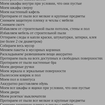
Моем шкафы внутри при условии, что они пустые
Моем шкафы сверху
Моем настенный кафель
Протираем от пыли все мелкие и крупные предметы
Снимаем защитную пленку и чехлы с мебели
Снимаем скотч
Избавляем от строительной пыли потолок, стены и пол
Избавляем мебель от строительной пыли
Оттираем следы и капли краски, штукатурки, затирки, клея
(не более 2 см диаметром)
Собираем весь мусор
Меняем пакеты в мусорных корзинах
Раскладываем/ развешиваем вещи аккуратно
Протираем пыль на всех доступных и свободных поверхностях
Протираем от пыли настенные бра
Моем дверные ручки
Моем зеркала и зеркальные поверхности
Пылесосим коврик и пол
Моем пол и плинтуса
Аккуратно расставляем обувь
Моем все шкафы и ящики при условии, что они пустые
Моем двери
Моем розетки/ выключатели
Протираем от пыли все мелкие и крупные предметы
Снимаем защитную пленку и чехлы с мебели