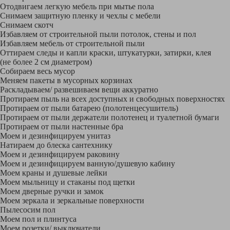
Отодвигаем легкую мебель при мытье пола
Снимаем защитную пленку и чехлы с мебели
Снимаем скотч
Избавляем от строительной пыли потолок, стены и пол
Избавляем мебель от строительной пыли
Оттираем следы и капли краски, штукатурки, затирки, клея
(не более 2 см диаметром)
Собираем весь мусор
Меняем пакеты в мусорных корзинах
Раскладываем/ развешиваем вещи аккуратно
Протираем пыль на всех доступных и свободных поверхностях
Протираем от пыли батарею (полотенцесушитель)
Протираем от пыли держатели полотенец и туалетной бумаги
Протираем от пыли настенные бра
Моем и дезинфицируем унитаз
Натираем до блеска сантехнику
Моем и дезинфицируем раковину
Моем и дезинфицируем ванную/душевую кабину
Моем краны и душевые лейки
Моем мыльницу и стаканы под щетки
Моем дверные ручки и замок
Моем зеркала и зеркальные поверхности
Пылесосим пол
Моем пол и плинтуса
Моем розетки/ выключатели