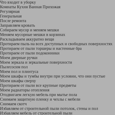
Что входит в уборку
Регу­лярная
Гене­ральная
После ремонта
Заправляем кровать
Собираем мусор и меняем мешки
Меняем мусорные мешки в корзинах
Раскладываем аккуратно вещи
Протираем пыль на всех доступных и свободных поверхностях
Протираем от пыли торшеры и настенные бра
Протираем от пыли подоконники
Моем дверные ручки
Моем зеркала и зеркальные поверхности
Пылесосим пол
Моем пол и плинтуса
Моем шкафы и тумбы внутри при условии, что они пустые
Моем шкафы сверху
Протираем от пыли все крупные предметы
Моем радиаторы отопления
Отодвигаем легкую мебель при мытье пола
Снимаем защитную пленку и чехлы с мебели
Снимаем скотч
Избавляем от строительной пыли потолок, стены и пол
Избавляем мебель от строительной пыли