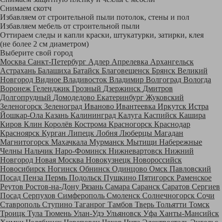
Снимаем скотч
Избавляем от строительной пыли потолок, стены и пол
Избавляем мебель от строительной пыли
Оттираем следы и капли краски, штукатурки, затирки, клея
(не более 2 см диаметром)
Выберите свой город
Москва
Санкт-Петербург
Адлер
Апрелевка
Архангельск
Астрахань
Балашиха
Батайск
Благовещенск
Брянск
Великий
Новгород
Видное
Владивосток
Владимир
Волгоград
Вологда
Воронеж
Геленджик
Грозный
Дзержинск
Дмитров
Долгопрудный
Домодедово
Екатеринбург
Жуковский
Зеленогорск
Зеленоград
Иваново
Ивантеевка
Иркутск
Истра
Йошкар-Ола
Казань
Калининград
Калуга
Каспийск
Кашира
Киров
Клин
Королёв
Кострома
Красногорск
Краснодар
Красноярск
Курган
Липецк
Лобня
Люберцы
Магадан
Магнитогорск
Махачкала
Мурманск
Мытищи
Набережные
Челны
Нальчик
Наро-Фоминск
Нижневартовск
Нижний
Новгород
Новая Москва
Новокузнецк
Новороссийск
Новосибирск
Ногинск
Обнинск
Одинцово
Омск
Павловский
Посад
Пенза
Пермь
Подольск
Пушкино
Пятигорск
Раменское
Реутов
Ростов-на-Дону
Рязань
Самара
Саранск
Саратов
Сергиев
Посад
Серпухов
Симферополь
Смоленск
Солнечногорск
Сочи
Ставрополь
Ступино
Таганрог
Тамбов
Тверь
Тольятти
Томск
Троицк
Тула
Тюмень
Улан-Удэ
Ульяновск
Уфа
Ханты-Мансийск