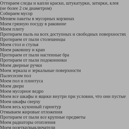
Оттираем следы и капли краски, штукатурки, затирки, клея
(не более 2 см диаметром)
Собираем мусор
Меняем пакеты в мусорных корзинах
Моем грязную посуду в раковине
Моем плиту
Протираем пыль на всех доступных и свободных поверхностях
Протираем от пыли столешницы
Моем стол и стулья
Моем раковину и кран
Протираем от пыли настенные бра
Протираем от пыли подоконники
Моем дверные ручки
Моем зеркала и зеркальные поверхности
Пылесосим пол
Моем пол и плинтуса
Моем двери
Моем мусорное ведро
Моем все шкафы и ящики внутри при условии, что они пустые
Моем шкафы сверху
Моем весь кухонный гарнитур
Отмываем жировые отложения
Протираем от пыли все крупные предметы
Моем радиаторы отопления
Моем розетки/выключатели