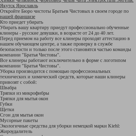
Химки
Челябинск
Череповец
Чехов
Чита
Электросталь
Энгельс
Якутск
Ярославль
Откройте Бюро чистоты Братьев Чистовых в своем городе по
нашей франшизе
Кто приедет убирать
Убирать вашу квартиру приедут профессионально обученные
клинеры - русские девушки, в возрасте от 24 до 40 лет.
Перед приемом на работу все клинеры проходят аттестацию в
нашем обучающем центре, а также проверку в службе
безопасности и только после этого становятся частью команды
компании "Братья Чистовы".
Все клинеры работают исключительно в форме с логотипом
компании "Братья Чистовы".
Уборка производится с помощью профессиональных
технических и химический средств, которые наши клинеры
привозят с собой:
Швабра
Тряпки из микрофибры
Тряпки для мытья окон
Губки
Щетки
Сгон для мытья окон
Мусорные пакеты
Экологичные средства для уборки немецкой марки Kiehl:
Жироудалитель