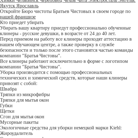
Химки
Челябинск
Череповец
Чехов
Чита
Электросталь
Энгельс
Якутск
Ярославль
Откройте Бюро чистоты Братьев Чистовых в своем городе по
нашей франшизе
Кто приедет убирать
Убирать вашу квартиру приедут профессионально обученные
клинеры - русские девушки, в возрасте от 24 до 40 лет.
Перед приемом на работу все клинеры проходят аттестацию в
нашем обучающем центре, а также проверку в службе
безопасности и только после этого становятся частью команды
компании "Братья Чистовы".
Все клинеры работают исключительно в форме с логотипом
компании "Братья Чистовы".
Уборка производится с помощью профессиональных
технических и химический средств, которые наши клинеры
привозят с собой:
Швабра
Тряпки из микрофибры
Тряпки для мытья окон
Губки
Щетки
Сгон для мытья окон
Мусорные пакеты
Экологичные средства для уборки немецкой марки Kiehl:
Жироудалитель