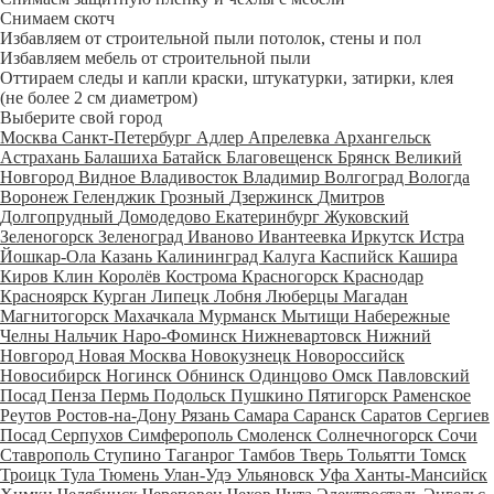
Снимаем скотч
Избавляем от строительной пыли потолок, стены и пол
Избавляем мебель от строительной пыли
Оттираем следы и капли краски, штукатурки, затирки, клея
(не более 2 см диаметром)
Выберите свой город
Москва
Санкт-Петербург
Адлер
Апрелевка
Архангельск
Астрахань
Балашиха
Батайск
Благовещенск
Брянск
Великий
Новгород
Видное
Владивосток
Владимир
Волгоград
Вологда
Воронеж
Геленджик
Грозный
Дзержинск
Дмитров
Долгопрудный
Домодедово
Екатеринбург
Жуковский
Зеленогорск
Зеленоград
Иваново
Ивантеевка
Иркутск
Истра
Йошкар-Ола
Казань
Калининград
Калуга
Каспийск
Кашира
Киров
Клин
Королёв
Кострома
Красногорск
Краснодар
Красноярск
Курган
Липецк
Лобня
Люберцы
Магадан
Магнитогорск
Махачкала
Мурманск
Мытищи
Набережные
Челны
Нальчик
Наро-Фоминск
Нижневартовск
Нижний
Новгород
Новая Москва
Новокузнецк
Новороссийск
Новосибирск
Ногинск
Обнинск
Одинцово
Омск
Павловский
Посад
Пенза
Пермь
Подольск
Пушкино
Пятигорск
Раменское
Реутов
Ростов-на-Дону
Рязань
Самара
Саранск
Саратов
Сергиев
Посад
Серпухов
Симферополь
Смоленск
Солнечногорск
Сочи
Ставрополь
Ступино
Таганрог
Тамбов
Тверь
Тольятти
Томск
Троицк
Тула
Тюмень
Улан-Удэ
Ульяновск
Уфа
Ханты-Мансийск