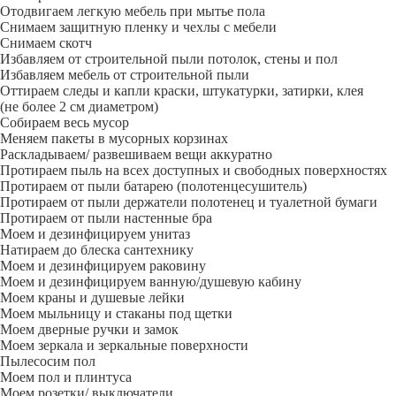
Отодвигаем легкую мебель при мытье пола
Снимаем защитную пленку и чехлы с мебели
Снимаем скотч
Избавляем от строительной пыли потолок, стены и пол
Избавляем мебель от строительной пыли
Оттираем следы и капли краски, штукатурки, затирки, клея
(не более 2 см диаметром)
Собираем весь мусор
Меняем пакеты в мусорных корзинах
Раскладываем/ развешиваем вещи аккуратно
Протираем пыль на всех доступных и свободных поверхностях
Протираем от пыли батарею (полотенцесушитель)
Протираем от пыли держатели полотенец и туалетной бумаги
Протираем от пыли настенные бра
Моем и дезинфицируем унитаз
Натираем до блеска сантехнику
Моем и дезинфицируем раковину
Моем и дезинфицируем ванную/душевую кабину
Моем краны и душевые лейки
Моем мыльницу и стаканы под щетки
Моем дверные ручки и замок
Моем зеркала и зеркальные поверхности
Пылесосим пол
Моем пол и плинтуса
Моем розетки/ выключатели