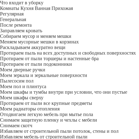
Что входит в уборку
Регу­лярная
Гене­ральная
После ремонта
Заправляем кровать
Собираем мусор и меняем мешки
Меняем мусорные мешки в корзинах
Раскладываем аккуратно вещи
Протираем пыль на всех доступных и свободных поверхностях
Протираем от пыли торшеры и настенные бра
Протираем от пыли подоконники
Моем дверные ручки
Моем зеркала и зеркальные поверхности
Пылесосим пол
Моем пол и плинтуса
Моем шкафы и тумбы внутри при условии, что они пустые
Моем шкафы сверху
Протираем от пыли все крупные предметы
Моем радиаторы отопления
Отодвигаем легкую мебель при мытье пола
Снимаем защитную пленку и чехлы с мебели
Снимаем скотч
Избавляем от строительной пыли потолок, стены и пол
Избавляем мебель от строительной пыли