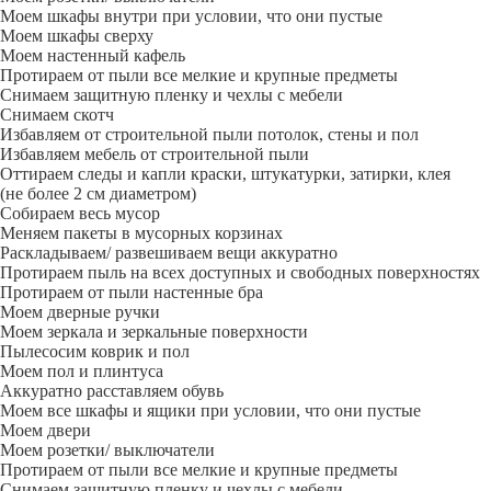
Моем шкафы внутри при условии, что они пустые
Моем шкафы сверху
Моем настенный кафель
Протираем от пыли все мелкие и крупные предметы
Снимаем защитную пленку и чехлы с мебели
Снимаем скотч
Избавляем от строительной пыли потолок, стены и пол
Избавляем мебель от строительной пыли
Оттираем следы и капли краски, штукатурки, затирки, клея
(не более 2 см диаметром)
Собираем весь мусор
Меняем пакеты в мусорных корзинах
Раскладываем/ развешиваем вещи аккуратно
Протираем пыль на всех доступных и свободных поверхностях
Протираем от пыли настенные бра
Моем дверные ручки
Моем зеркала и зеркальные поверхности
Пылесосим коврик и пол
Моем пол и плинтуса
Аккуратно расставляем обувь
Моем все шкафы и ящики при условии, что они пустые
Моем двери
Моем розетки/ выключатели
Протираем от пыли все мелкие и крупные предметы
Снимаем защитную пленку и чехлы с мебели