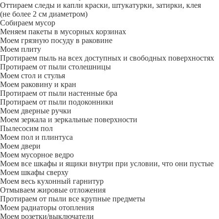
Оттираем следы и капли краски, штукатурки, затирки, клея
(не более 2 см диаметром)
Собираем мусор
Меняем пакеты в мусорных корзинах
Моем грязную посуду в раковине
Моем плиту
Протираем пыль на всех доступных и свободных поверхностях
Протираем от пыли столешницы
Моем стол и стулья
Моем раковину и кран
Протираем от пыли настенные бра
Протираем от пыли подоконники
Моем дверные ручки
Моем зеркала и зеркальные поверхности
Пылесосим пол
Моем пол и плинтуса
Моем двери
Моем мусорное ведро
Моем все шкафы и ящики внутри при условии, что они пустые
Моем шкафы сверху
Моем весь кухонный гарнитур
Отмываем жировые отложения
Протираем от пыли все крупные предметы
Моем радиаторы отопления
Моем розетки/выключатели