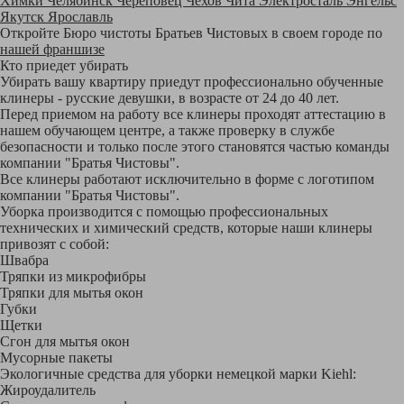
Химки
Челябинск
Череповец
Чехов
Чита
Электросталь
Энгельс
Якутск
Ярославль
Откройте Бюро чистоты Братьев Чистовых в своем городе по
нашей франшизе
Кто приедет убирать
Убирать вашу квартиру приедут профессионально обученные
клинеры - русские девушки, в возрасте от 24 до 40 лет.
Перед приемом на работу все клинеры проходят аттестацию в
нашем обучающем центре, а также проверку в службе
безопасности и только после этого становятся частью команды
компании "Братья Чистовы".
Все клинеры работают исключительно в форме с логотипом
компании "Братья Чистовы".
Уборка производится с помощью профессиональных
технических и химический средств, которые наши клинеры
привозят с собой:
Швабра
Тряпки из микрофибры
Тряпки для мытья окон
Губки
Щетки
Сгон для мытья окон
Мусорные пакеты
Экологичные средства для уборки немецкой марки Kiehl:
Жироудалитель