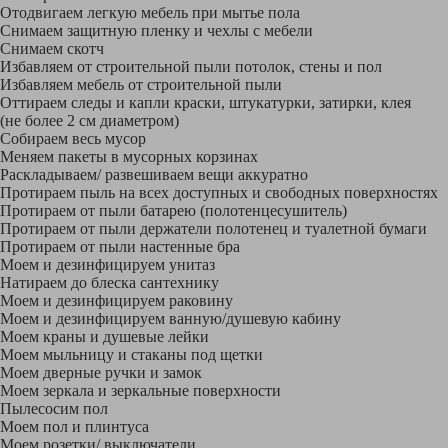
Отодвигаем легкую мебель при мытье пола
Снимаем защитную пленку и чехлы с мебели
Снимаем скотч
Избавляем от строительной пыли потолок, стены и пол
Избавляем мебель от строительной пыли
Оттираем следы и капли краски, штукатурки, затирки, клея
(не более 2 см диаметром)
Собираем весь мусор
Меняем пакеты в мусорных корзинах
Раскладываем/ развешиваем вещи аккуратно
Протираем пыль на всех доступных и свободных поверхностях
Протираем от пыли батарею (полотенцесушитель)
Протираем от пыли держатели полотенец и туалетной бумаги
Протираем от пыли настенные бра
Моем и дезинфицируем унитаз
Натираем до блеска сантехнику
Моем и дезинфицируем раковину
Моем и дезинфицируем ванную/душевую кабину
Моем краны и душевые лейки
Моем мыльницу и стаканы под щетки
Моем дверные ручки и замок
Моем зеркала и зеркальные поверхности
Пылесосим пол
Моем пол и плинтуса
Моем розетки/ выключатели