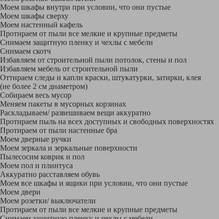
Моем шкафы внутри при условии, что они пустые
Моем шкафы сверху
Моем настенный кафель
Протираем от пыли все мелкие и крупные предметы
Снимаем защитную пленку и чехлы с мебели
Снимаем скотч
Избавляем от строительной пыли потолок, стены и пол
Избавляем мебель от строительной пыли
Оттираем следы и капли краски, штукатурки, затирки, клея
(не более 2 см диаметром)
Собираем весь мусор
Меняем пакеты в мусорных корзинах
Раскладываем/ развешиваем вещи аккуратно
Протираем пыль на всех доступных и свободных поверхностях
Протираем от пыли настенные бра
Моем дверные ручки
Моем зеркала и зеркальные поверхности
Пылесосим коврик и пол
Моем пол и плинтуса
Аккуратно расставляем обувь
Моем все шкафы и ящики при условии, что они пустые
Моем двери
Моем розетки/ выключатели
Протираем от пыли все мелкие и крупные предметы
Снимаем защитную пленку и чехлы с мебели