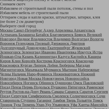
Снимаем скотч
Избавляем от строительной пыли потолок, стены и пол
Избавляем мебель от строительной пыли
Оттираем следы и капли краски, штукатурки, затирки, клея
(не более 2 см диаметром)
Выберите свой город
Москва
Санкт-Петербург
Адлер
Апрелевка
Архангельск
Астрахань
Балашиха
Батайск
Благовещенск
Брянск
Великий
Новгород
Видное
Владивосток
Владимир
Волгоград
Вологда
Воронеж
Геленджик
Грозный
Дзержинск
Дмитров
Долгопрудный
Домодедово
Екатеринбург
Жуковский
Зеленогорск
Зеленоград
Иваново
Ивантеевка
Иркутск
Истра
Йошкар-Ола
Казань
Калининград
Калуга
Каспийск
Кашира
Киров
Клин
Королёв
Кострома
Красногорск
Краснодар
Красноярск
Курган
Липецк
Лобня
Люберцы
Магадан
Магнитогорск
Махачкала
Мурманск
Мытищи
Набережные
Челны
Нальчик
Наро-Фоминск
Нижневартовск
Нижний
Новгород
Новая Москва
Новокузнецк
Новороссийск
Новосибирск
Ногинск
Обнинск
Одинцово
Омск
Павловский
Посад
Пенза
Пермь
Подольск
Пушкино
Пятигорск
Раменское
Реутов
Ростов-на-Дону
Рязань
Самара
Саранск
Саратов
Сергиев
Посад
Серпухов
Симферополь
Смоленск
Солнечногорск
Сочи
Ставрополь
Ступино
Таганрог
Тамбов
Тверь
Тольятти
Томск
Троицк
Тула
Тюмень
Улан-Удэ
Ульяновск
Уфа
Ханты-Мансийск