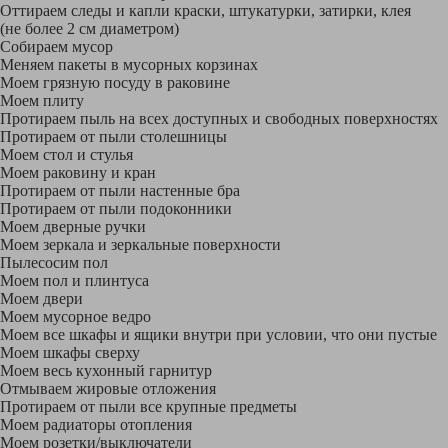
Оттираем следы и капли краски, штукатурки, затирки, клея
(не более 2 см диаметром)
Собираем мусор
Меняем пакеты в мусорных корзинах
Моем грязную посуду в раковине
Моем плиту
Протираем пыль на всех доступных и свободных поверхностях
Протираем от пыли столешницы
Моем стол и стулья
Моем раковину и кран
Протираем от пыли настенные бра
Протираем от пыли подоконники
Моем дверные ручки
Моем зеркала и зеркальные поверхности
Пылесосим пол
Моем пол и плинтуса
Моем двери
Моем мусорное ведро
Моем все шкафы и ящики внутри при условии, что они пустые
Моем шкафы сверху
Моем весь кухонный гарнитур
Отмываем жировые отложения
Протираем от пыли все крупные предметы
Моем радиаторы отопления
Моем розетки/выключатели