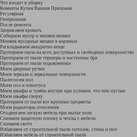
Что входит в уборку
Регу­лярная
Гене­ральная
После ремонта
Заправляем кровать
Собираем мусор и меняем мешки
Меняем мусорные мешки в корзинах
Раскладываем аккуратно вещи
Протираем пыль на всех доступных и свободных поверхностях
Протираем от пыли торшеры и настенные бра
Протираем от пыли подоконники
Моем дверные ручки
Моем зеркала и зеркальные поверхности
Пылесосим пол
Моем пол и плинтуса
Моем шкафы и тумбы внутри при условии, что они пустые
Моем шкафы сверху
Протираем от пыли все крупные предметы
Моем радиаторы отопления
Отодвигаем легкую мебель при мытье пола
Снимаем защитную пленку и чехлы с мебели
Снимаем скотч
Избавляем от строительной пыли потолок, стены и пол
Избавляем мебель от строительной пыли