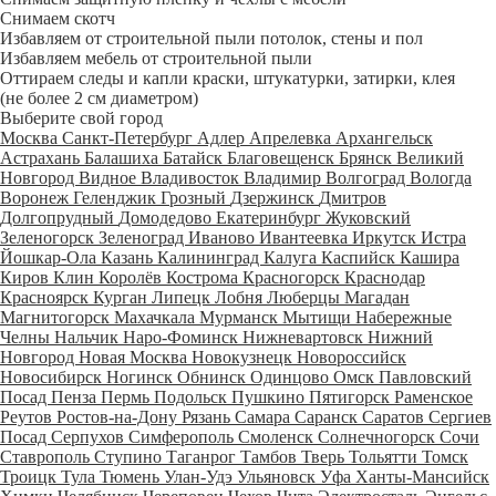
Снимаем скотч
Избавляем от строительной пыли потолок, стены и пол
Избавляем мебель от строительной пыли
Оттираем следы и капли краски, штукатурки, затирки, клея
(не более 2 см диаметром)
Выберите свой город
Москва
Санкт-Петербург
Адлер
Апрелевка
Архангельск
Астрахань
Балашиха
Батайск
Благовещенск
Брянск
Великий
Новгород
Видное
Владивосток
Владимир
Волгоград
Вологда
Воронеж
Геленджик
Грозный
Дзержинск
Дмитров
Долгопрудный
Домодедово
Екатеринбург
Жуковский
Зеленогорск
Зеленоград
Иваново
Ивантеевка
Иркутск
Истра
Йошкар-Ола
Казань
Калининград
Калуга
Каспийск
Кашира
Киров
Клин
Королёв
Кострома
Красногорск
Краснодар
Красноярск
Курган
Липецк
Лобня
Люберцы
Магадан
Магнитогорск
Махачкала
Мурманск
Мытищи
Набережные
Челны
Нальчик
Наро-Фоминск
Нижневартовск
Нижний
Новгород
Новая Москва
Новокузнецк
Новороссийск
Новосибирск
Ногинск
Обнинск
Одинцово
Омск
Павловский
Посад
Пенза
Пермь
Подольск
Пушкино
Пятигорск
Раменское
Реутов
Ростов-на-Дону
Рязань
Самара
Саранск
Саратов
Сергиев
Посад
Серпухов
Симферополь
Смоленск
Солнечногорск
Сочи
Ставрополь
Ступино
Таганрог
Тамбов
Тверь
Тольятти
Томск
Троицк
Тула
Тюмень
Улан-Удэ
Ульяновск
Уфа
Ханты-Мансийск