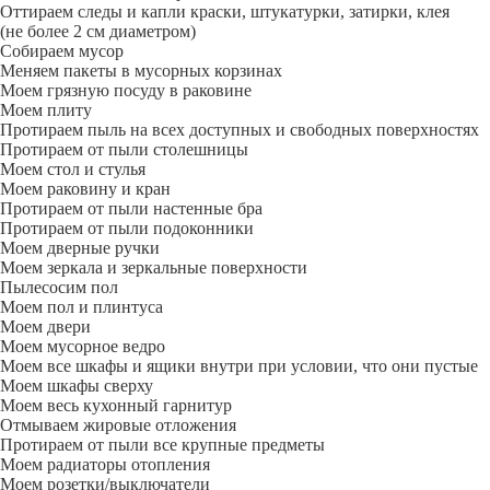
Оттираем следы и капли краски, штукатурки, затирки, клея
(не более 2 см диаметром)
Собираем мусор
Меняем пакеты в мусорных корзинах
Моем грязную посуду в раковине
Моем плиту
Протираем пыль на всех доступных и свободных поверхностях
Протираем от пыли столешницы
Моем стол и стулья
Моем раковину и кран
Протираем от пыли настенные бра
Протираем от пыли подоконники
Моем дверные ручки
Моем зеркала и зеркальные поверхности
Пылесосим пол
Моем пол и плинтуса
Моем двери
Моем мусорное ведро
Моем все шкафы и ящики внутри при условии, что они пустые
Моем шкафы сверху
Моем весь кухонный гарнитур
Отмываем жировые отложения
Протираем от пыли все крупные предметы
Моем радиаторы отопления
Моем розетки/выключатели