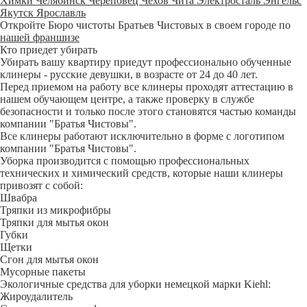
Химки
Челябинск
Череповец
Чехов
Чита
Электросталь
Энгельс
Якутск
Ярославль
Откройте Бюро чистоты Братьев Чистовых в своем городе по
нашей франшизе
Кто приедет убирать
Убирать вашу квартиру приедут профессионально обученные
клинеры - русские девушки, в возрасте от 24 до 40 лет.
Перед приемом на работу все клинеры проходят аттестацию в
нашем обучающем центре, а также проверку в службе
безопасности и только после этого становятся частью команды
компании "Братья Чистовы".
Все клинеры работают исключительно в форме с логотипом
компании "Братья Чистовы".
Уборка производится с помощью профессиональных
технических и химический средств, которые наши клинеры
привозят с собой:
Швабра
Тряпки из микрофибры
Тряпки для мытья окон
Губки
Щетки
Сгон для мытья окон
Мусорные пакеты
Экологичные средства для уборки немецкой марки Kiehl:
Жироудалитель