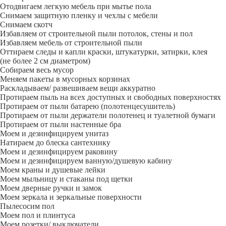
Отодвигаем легкую мебель при мытье пола
Снимаем защитную пленку и чехлы с мебели
Снимаем скотч
Избавляем от строительной пыли потолок, стены и пол
Избавляем мебель от строительной пыли
Оттираем следы и капли краски, штукатурки, затирки, клея
(не более 2 см диаметром)
Собираем весь мусор
Меняем пакеты в мусорных корзинах
Раскладываем/ развешиваем вещи аккуратно
Протираем пыль на всех доступных и свободных поверхностях
Протираем от пыли батарею (полотенцесушитель)
Протираем от пыли держатели полотенец и туалетной бумаги
Протираем от пыли настенные бра
Моем и дезинфицируем унитаз
Натираем до блеска сантехнику
Моем и дезинфицируем раковину
Моем и дезинфицируем ванную/душевую кабину
Моем краны и душевые лейки
Моем мыльницу и стаканы под щетки
Моем дверные ручки и замок
Моем зеркала и зеркальные поверхности
Пылесосим пол
Моем пол и плинтуса
Моем розетки/ выключатели