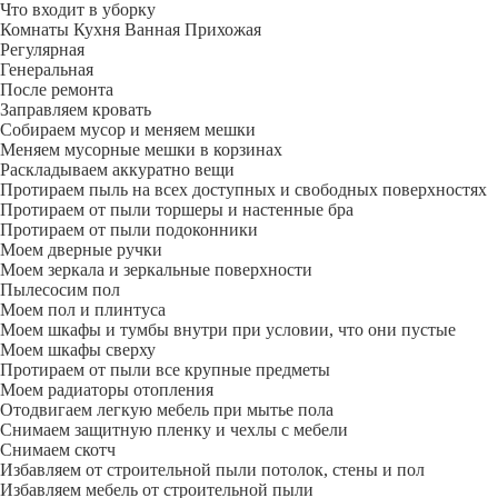
Что входит в уборку
Регу­лярная
Гене­ральная
После ремонта
Заправляем кровать
Собираем мусор и меняем мешки
Меняем мусорные мешки в корзинах
Раскладываем аккуратно вещи
Протираем пыль на всех доступных и свободных поверхностях
Протираем от пыли торшеры и настенные бра
Протираем от пыли подоконники
Моем дверные ручки
Моем зеркала и зеркальные поверхности
Пылесосим пол
Моем пол и плинтуса
Моем шкафы и тумбы внутри при условии, что они пустые
Моем шкафы сверху
Протираем от пыли все крупные предметы
Моем радиаторы отопления
Отодвигаем легкую мебель при мытье пола
Снимаем защитную пленку и чехлы с мебели
Снимаем скотч
Избавляем от строительной пыли потолок, стены и пол
Избавляем мебель от строительной пыли