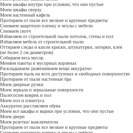
Моем шкафы внутри при условии, что они пустые
Моем шкафы сверху
Моем настенный кафель
Протираем от пыли все мелкие и крупные предметы
Снимаем защитную пленку и чехлы с мебели
Снимаем скотч
Избавляем от строительной пыли потолок, стены и пол
Избавляем мебель от строительной пыли
Оттираем следы и капли краски, штукатурки, затирки, клея
(не более 2 см диаметром)
Собираем весь мусор
Меняем пакеты в мусорных корзинах
Раскладываем/ развешиваем вещи аккуратно
Протираем пыль на всех доступных и свободных поверхностях
Протираем от пыли настенные бра
Моем дверные ручки
Моем зеркала и зеркальные поверхности
Пылесосим коврик и пол
Моем пол и плинтуса
Аккуратно расставляем обувь
Моем все шкафы и ящики при условии, что они пустые
Моем двери
Моем розетки/ выключатели
Протираем от пыли все мелкие и крупные предметы
Снимаем защитную пленку и чехлы с мебели