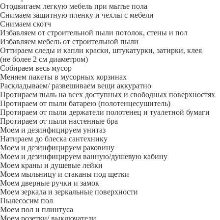
Отодвигаем легкую мебель при мытье пола
Снимаем защитную пленку и чехлы с мебели
Снимаем скотч
Избавляем от строительной пыли потолок, стены и пол
Избавляем мебель от строительной пыли
Оттираем следы и капли краски, штукатурки, затирки, клея
(не более 2 см диаметром)
Собираем весь мусор
Меняем пакеты в мусорных корзинах
Раскладываем/ развешиваем вещи аккуратно
Протираем пыль на всех доступных и свободных поверхностях
Протираем от пыли батарею (полотенцесушитель)
Протираем от пыли держатели полотенец и туалетной бумаги
Протираем от пыли настенные бра
Моем и дезинфицируем унитаз
Натираем до блеска сантехнику
Моем и дезинфицируем раковину
Моем и дезинфицируем ванную/душевую кабину
Моем краны и душевые лейки
Моем мыльницу и стаканы под щетки
Моем дверные ручки и замок
Моем зеркала и зеркальные поверхности
Пылесосим пол
Моем пол и плинтуса
Моем розетки/ выключатели