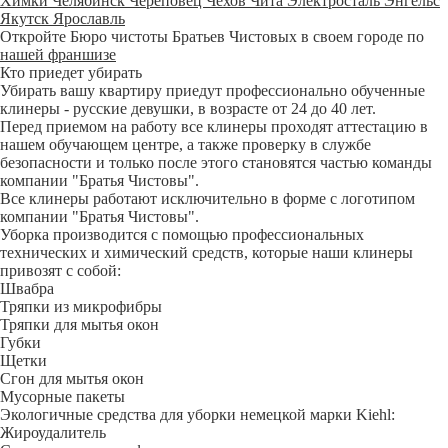
Химки
Челябинск
Череповец
Чехов
Чита
Электросталь
Энгельс
Якутск
Ярославль
Откройте Бюро чистоты Братьев Чистовых в своем городе по
нашей франшизе
Кто приедет убирать
Убирать вашу квартиру приедут профессионально обученные
клинеры - русские девушки, в возрасте от 24 до 40 лет.
Перед приемом на работу все клинеры проходят аттестацию в
нашем обучающем центре, а также проверку в службе
безопасности и только после этого становятся частью команды
компании "Братья Чистовы".
Все клинеры работают исключительно в форме с логотипом
компании "Братья Чистовы".
Уборка производится с помощью профессиональных
технических и химический средств, которые наши клинеры
привозят с собой:
Швабра
Тряпки из микрофибры
Тряпки для мытья окон
Губки
Щетки
Сгон для мытья окон
Мусорные пакеты
Экологичные средства для уборки немецкой марки Kiehl:
Жироудалитель