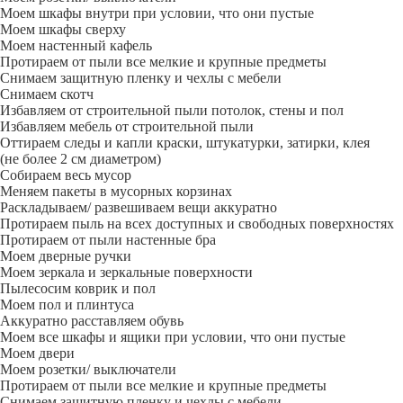
Моем шкафы внутри при условии, что они пустые
Моем шкафы сверху
Моем настенный кафель
Протираем от пыли все мелкие и крупные предметы
Снимаем защитную пленку и чехлы с мебели
Снимаем скотч
Избавляем от строительной пыли потолок, стены и пол
Избавляем мебель от строительной пыли
Оттираем следы и капли краски, штукатурки, затирки, клея
(не более 2 см диаметром)
Собираем весь мусор
Меняем пакеты в мусорных корзинах
Раскладываем/ развешиваем вещи аккуратно
Протираем пыль на всех доступных и свободных поверхностях
Протираем от пыли настенные бра
Моем дверные ручки
Моем зеркала и зеркальные поверхности
Пылесосим коврик и пол
Моем пол и плинтуса
Аккуратно расставляем обувь
Моем все шкафы и ящики при условии, что они пустые
Моем двери
Моем розетки/ выключатели
Протираем от пыли все мелкие и крупные предметы
Снимаем защитную пленку и чехлы с мебели