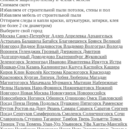
Снимаем скотч
Избавляем от строительной пыли потолок, стены и пол
Избавляем мебель от строительной пыли
Оттираем следы и капли краски, штукатурки, затирки, клея
(не более 2 см диаметром)
Выберите свой город
Москва
Санкт-Петербург
Адлер
Апрелевка
Архангельск
Астрахань
Балашиха
Батайск
Благовещенск
Брянск
Великий
Новгород
Видное
Владивосток
Владимир
Волгоград
Вологда
Воронеж
Геленджик
Грозный
Дзержинск
Дмитров
Долгопрудный
Домодедово
Екатеринбург
Жуковский
Зеленогорск
Зеленоград
Иваново
Ивантеевка
Иркутск
Истра
Йошкар-Ола
Казань
Калининград
Калуга
Каспийск
Кашира
Киров
Клин
Королёв
Кострома
Красногорск
Краснодар
Красноярск
Курган
Липецк
Лобня
Люберцы
Магадан
Магнитогорск
Махачкала
Мурманск
Мытищи
Набережные
Челны
Нальчик
Наро-Фоминск
Нижневартовск
Нижний
Новгород
Новая Москва
Новокузнецк
Новороссийск
Новосибирск
Ногинск
Обнинск
Одинцово
Омск
Павловский
Посад
Пенза
Пермь
Подольск
Пушкино
Пятигорск
Раменское
Реутов
Ростов-на-Дону
Рязань
Самара
Саранск
Саратов
Сергиев
Посад
Серпухов
Симферополь
Смоленск
Солнечногорск
Сочи
Ставрополь
Ступино
Таганрог
Тамбов
Тверь
Тольятти
Томск
Троицк
Тула
Тюмень
Улан-Удэ
Ульяновск
Уфа
Ханты-Мансийск