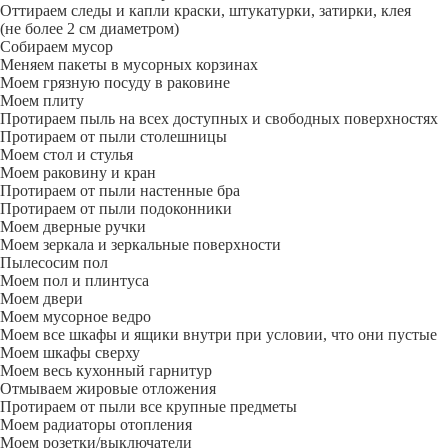
Оттираем следы и капли краски, штукатурки, затирки, клея
(не более 2 см диаметром)
Собираем мусор
Меняем пакеты в мусорных корзинах
Моем грязную посуду в раковине
Моем плиту
Протираем пыль на всех доступных и свободных поверхностях
Протираем от пыли столешницы
Моем стол и стулья
Моем раковину и кран
Протираем от пыли настенные бра
Протираем от пыли подоконники
Моем дверные ручки
Моем зеркала и зеркальные поверхности
Пылесосим пол
Моем пол и плинтуса
Моем двери
Моем мусорное ведро
Моем все шкафы и ящики внутри при условии, что они пустые
Моем шкафы сверху
Моем весь кухонный гарнитур
Отмываем жировые отложения
Протираем от пыли все крупные предметы
Моем радиаторы отопления
Моем розетки/выключатели