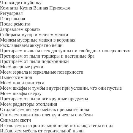
Что входит в уборку
Регу­лярная
Гене­ральная
После ремонта
Заправляем кровать
Собираем мусор и меняем мешки
Меняем мусорные мешки в корзинах
Раскладываем аккуратно вещи
Протираем пыль на всех доступных и свободных поверхностях
Протираем от пыли торшеры и настенные бра
Протираем от пыли подоконники
Моем дверные ручки
Моем зеркала и зеркальные поверхности
Пылесосим пол
Моем пол и плинтуса
Моем шкафы и тумбы внутри при условии, что они пустые
Моем шкафы сверху
Протираем от пыли все крупные предметы
Моем радиаторы отопления
Отодвигаем легкую мебель при мытье пола
Снимаем защитную пленку и чехлы с мебели
Снимаем скотч
Избавляем от строительной пыли потолок, стены и пол
Избавляем мебель от строительной пыли