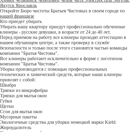
Химки
Челябинск
Череповец
Чехов
Чита
Электросталь
Энгельс
Якутск
Ярославль
Откройте Бюро чистоты Братьев Чистовых в своем городе по
нашей франшизе
Кто приедет убирать
Убирать вашу квартиру приедут профессионально обученные
клинеры - русские девушки, в возрасте от 24 до 40 лет.
Перед приемом на работу все клинеры проходят аттестацию в
нашем обучающем центре, а также проверку в службе
безопасности и только после этого становятся частью команды
компании "Братья Чистовы".
Все клинеры работают исключительно в форме с логотипом
компании "Братья Чистовы".
Уборка производится с помощью профессиональных
технических и химический средств, которые наши клинеры
привозят с собой:
Швабра
Тряпки из микрофибры
Тряпки для мытья окон
Губки
Щетки
Сгон для мытья окон
Мусорные пакеты
Экологичные средства для уборки немецкой марки Kiehl:
Жироудалитель