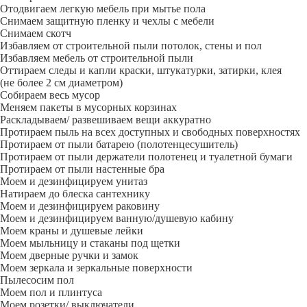
Отодвигаем легкую мебель при мытье пола
Снимаем защитную пленку и чехлы с мебели
Снимаем скотч
Избавляем от строительной пыли потолок, стены и пол
Избавляем мебель от строительной пыли
Оттираем следы и капли краски, штукатурки, затирки, клея
(не более 2 см диаметром)
Собираем весь мусор
Меняем пакеты в мусорных корзинах
Раскладываем/ развешиваем вещи аккуратно
Протираем пыль на всех доступных и свободных поверхностях
Протираем от пыли батарею (полотенцесушитель)
Протираем от пыли держатели полотенец и туалетной бумаги
Протираем от пыли настенные бра
Моем и дезинфицируем унитаз
Натираем до блеска сантехнику
Моем и дезинфицируем раковину
Моем и дезинфицируем ванную/душевую кабину
Моем краны и душевые лейки
Моем мыльницу и стаканы под щетки
Моем дверные ручки и замок
Моем зеркала и зеркальные поверхности
Пылесосим пол
Моем пол и плинтуса
Моем розетки/ выключатели