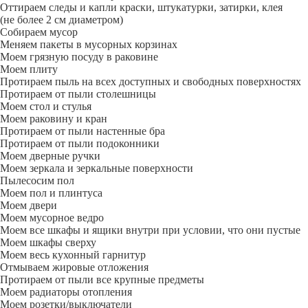
Оттираем следы и капли краски, штукатурки, затирки, клея
(не более 2 см диаметром)
Собираем мусор
Меняем пакеты в мусорных корзинах
Моем грязную посуду в раковине
Моем плиту
Протираем пыль на всех доступных и свободных поверхностях
Протираем от пыли столешницы
Моем стол и стулья
Моем раковину и кран
Протираем от пыли настенные бра
Протираем от пыли подоконники
Моем дверные ручки
Моем зеркала и зеркальные поверхности
Пылесосим пол
Моем пол и плинтуса
Моем двери
Моем мусорное ведро
Моем все шкафы и ящики внутри при условии, что они пустые
Моем шкафы сверху
Моем весь кухонный гарнитур
Отмываем жировые отложения
Протираем от пыли все крупные предметы
Моем радиаторы отопления
Моем розетки/выключатели