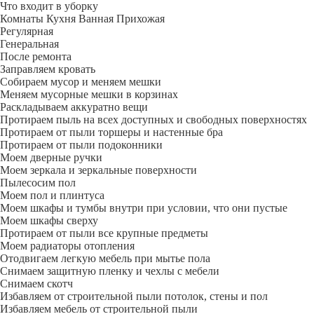
Что входит в уборку
Регу­лярная
Гене­ральная
После ремонта
Заправляем кровать
Собираем мусор и меняем мешки
Меняем мусорные мешки в корзинах
Раскладываем аккуратно вещи
Протираем пыль на всех доступных и свободных поверхностях
Протираем от пыли торшеры и настенные бра
Протираем от пыли подоконники
Моем дверные ручки
Моем зеркала и зеркальные поверхности
Пылесосим пол
Моем пол и плинтуса
Моем шкафы и тумбы внутри при условии, что они пустые
Моем шкафы сверху
Протираем от пыли все крупные предметы
Моем радиаторы отопления
Отодвигаем легкую мебель при мытье пола
Снимаем защитную пленку и чехлы с мебели
Снимаем скотч
Избавляем от строительной пыли потолок, стены и пол
Избавляем мебель от строительной пыли