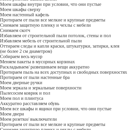
Моем шкафы внутри при условии, что они пустые
Моем шкафы сверху
Моем настенный кафель
Протираем от пыли все мелкие и крупные предметы
Снимаем защитную пленку и чехлы с мебели
Снимаем скотч
Избавляем от строительной пыли потолок, стены и пол
Избавляем мебель от строительной пыли
Оттираем следы и капли краски, штукатурки, затирки, клея
(не более 2 см диаметром)
Собираем весь мусор
Меняем пакеты в мусорных корзинах
Раскладываем/ развешиваем вещи аккуратно
Протираем пыль на всех доступных и свободных поверхностях
Протираем от пыли настенные бра
Моем дверные ручки
Моем зеркала и зеркальные поверхности
Пылесосим коврик и пол
Моем пол и плинтуса
Аккуратно расставляем обувь
Моем все шкафы и ящики при условии, что они пустые
Моем двери
Моем розетки/ выключатели
Протираем от пыли все мелкие и крупные предметы
Снимаем защитную пленку и чехлы с мебели