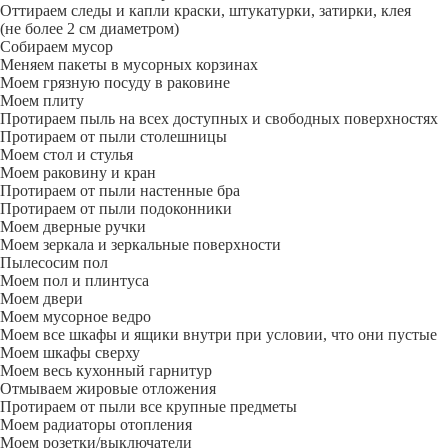
Оттираем следы и капли краски, штукатурки, затирки, клея
(не более 2 см диаметром)
Собираем мусор
Меняем пакеты в мусорных корзинах
Моем грязную посуду в раковине
Моем плиту
Протираем пыль на всех доступных и свободных поверхностях
Протираем от пыли столешницы
Моем стол и стулья
Моем раковину и кран
Протираем от пыли настенные бра
Протираем от пыли подоконники
Моем дверные ручки
Моем зеркала и зеркальные поверхности
Пылесосим пол
Моем пол и плинтуса
Моем двери
Моем мусорное ведро
Моем все шкафы и ящики внутри при условии, что они пустые
Моем шкафы сверху
Моем весь кухонный гарнитур
Отмываем жировые отложения
Протираем от пыли все крупные предметы
Моем радиаторы отопления
Моем розетки/выключатели