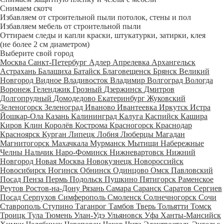
Снимаем скотч
Избавляем от строительной пыли потолок, стены и пол
Избавляем мебель от строительной пыли
Оттираем следы и капли краски, штукатурки, затирки, клея
(не более 2 см диаметром)
Выберите свой город
Москва
Санкт-Петербург
Адлер
Апрелевка
Архангельск
Астрахань
Балашиха
Батайск
Благовещенск
Брянск
Великий
Новгород
Видное
Владивосток
Владимир
Волгоград
Вологда
Воронеж
Геленджик
Грозный
Дзержинск
Дмитров
Долгопрудный
Домодедово
Екатеринбург
Жуковский
Зеленогорск
Зеленоград
Иваново
Ивантеевка
Иркутск
Истра
Йошкар-Ола
Казань
Калининград
Калуга
Каспийск
Кашира
Киров
Клин
Королёв
Кострома
Красногорск
Краснодар
Красноярск
Курган
Липецк
Лобня
Люберцы
Магадан
Магнитогорск
Махачкала
Мурманск
Мытищи
Набережные
Челны
Нальчик
Наро-Фоминск
Нижневартовск
Нижний
Новгород
Новая Москва
Новокузнецк
Новороссийск
Новосибирск
Ногинск
Обнинск
Одинцово
Омск
Павловский
Посад
Пенза
Пермь
Подольск
Пушкино
Пятигорск
Раменское
Реутов
Ростов-на-Дону
Рязань
Самара
Саранск
Саратов
Сергиев
Посад
Серпухов
Симферополь
Смоленск
Солнечногорск
Сочи
Ставрополь
Ступино
Таганрог
Тамбов
Тверь
Тольятти
Томск
Троицк
Тула
Тюмень
Улан-Удэ
Ульяновск
Уфа
Ханты-Мансийск