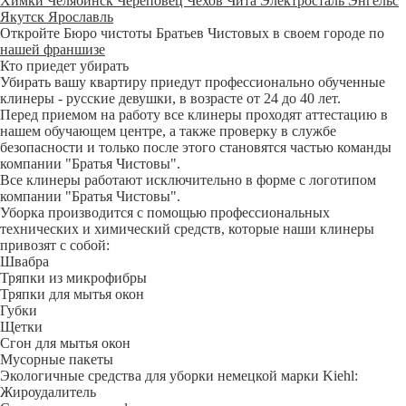
Химки
Челябинск
Череповец
Чехов
Чита
Электросталь
Энгельс
Якутск
Ярославль
Откройте Бюро чистоты Братьев Чистовых в своем городе по
нашей франшизе
Кто приедет убирать
Убирать вашу квартиру приедут профессионально обученные
клинеры - русские девушки, в возрасте от 24 до 40 лет.
Перед приемом на работу все клинеры проходят аттестацию в
нашем обучающем центре, а также проверку в службе
безопасности и только после этого становятся частью команды
компании "Братья Чистовы".
Все клинеры работают исключительно в форме с логотипом
компании "Братья Чистовы".
Уборка производится с помощью профессиональных
технических и химический средств, которые наши клинеры
привозят с собой:
Швабра
Тряпки из микрофибры
Тряпки для мытья окон
Губки
Щетки
Сгон для мытья окон
Мусорные пакеты
Экологичные средства для уборки немецкой марки Kiehl:
Жироудалитель