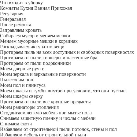
Что входит в уборку
Регу­лярная
Гене­ральная
После ремонта
Заправляем кровать
Собираем мусор и меняем мешки
Меняем мусорные мешки в корзинах
Раскладываем аккуратно вещи
Протираем пыль на всех доступных и свободных поверхностях
Протираем от пыли торшеры и настенные бра
Протираем от пыли подоконники
Моем дверные ручки
Моем зеркала и зеркальные поверхности
Пылесосим пол
Моем пол и плинтуса
Моем шкафы и тумбы внутри при условии, что они пустые
Моем шкафы сверху
Протираем от пыли все крупные предметы
Моем радиаторы отопления
Отодвигаем легкую мебель при мытье пола
Снимаем защитную пленку и чехлы с мебели
Снимаем скотч
Избавляем от строительной пыли потолок, стены и пол
Избавляем мебель от строительной пыли