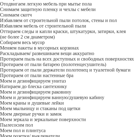
Отодвигаем легкую мебель при мытье пола
Снимаем защитную пленку и чехлы с мебели
Снимаем скотч
Избавляем от строительной пыли потолок, стены и пол
Избавляем мебель от строительной пыли
Оттираем следы и капли краски, штукатурки, затирки, клея
(не более 2 см диаметром)
Собираем весь мусор
Меняем пакеты в мусорных корзинах
Раскладываем/ развешиваем вещи аккуратно
Протираем пыль на всех доступных и свободных поверхностях
Протираем от пыли батарею (полотенцесушитель)
Протираем от пыли держатели полотенец и туалетной бумаги
Протираем от пыли настенные бра
Моем и дезинфицируем унитаз
Натираем до блеска сантехнику
Моем и дезинфицируем раковину
Моем и дезинфицируем ванную/душевую кабину
Моем краны и душевые лейки
Моем мыльницу и стаканы под щетки
Моем дверные ручки и замок
Моем зеркала и зеркальные поверхности
Пылесосим пол
Моем пол и плинтуса
Моем розетки/ выключатели