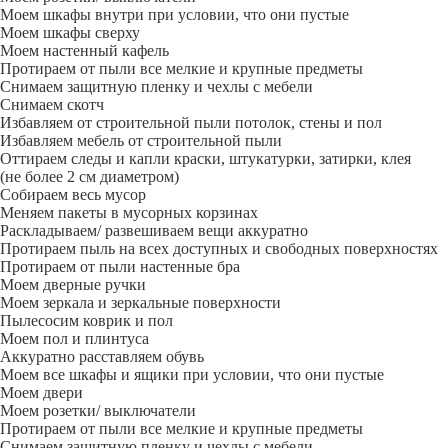
Моем шкафы внутри при условии, что они пустые
Моем шкафы сверху
Моем настенный кафель
Протираем от пыли все мелкие и крупные предметы
Снимаем защитную пленку и чехлы с мебели
Снимаем скотч
Избавляем от строительной пыли потолок, стены и пол
Избавляем мебель от строительной пыли
Оттираем следы и капли краски, штукатурки, затирки, клея
(не более 2 см диаметром)
Собираем весь мусор
Меняем пакеты в мусорных корзинах
Раскладываем/ развешиваем вещи аккуратно
Протираем пыль на всех доступных и свободных поверхностях
Протираем от пыли настенные бра
Моем дверные ручки
Моем зеркала и зеркальные поверхности
Пылесосим коврик и пол
Моем пол и плинтуса
Аккуратно расставляем обувь
Моем все шкафы и ящики при условии, что они пустые
Моем двери
Моем розетки/ выключатели
Протираем от пыли все мелкие и крупные предметы
Снимаем защитную пленку и чехлы с мебели