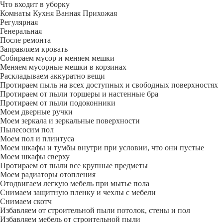
Что входит в уборку
Регу­лярная
Гене­ральная
После ремонта
Заправляем кровать
Собираем мусор и меняем мешки
Меняем мусорные мешки в корзинах
Раскладываем аккуратно вещи
Протираем пыль на всех доступных и свободных поверхностях
Протираем от пыли торшеры и настенные бра
Протираем от пыли подоконники
Моем дверные ручки
Моем зеркала и зеркальные поверхности
Пылесосим пол
Моем пол и плинтуса
Моем шкафы и тумбы внутри при условии, что они пустые
Моем шкафы сверху
Протираем от пыли все крупные предметы
Моем радиаторы отопления
Отодвигаем легкую мебель при мытье пола
Снимаем защитную пленку и чехлы с мебели
Снимаем скотч
Избавляем от строительной пыли потолок, стены и пол
Избавляем мебель от строительной пыли