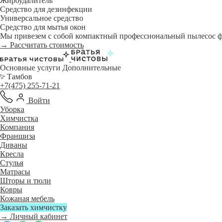
Жироудалитель
Средство для дезинфекции
Универсальное средство
Средство для мытья окон
Мы привезем с собой компактный профессиональный пылесос фи
→ Рассчитать стоимость
Основные услуги
Дополнительные
Тамбов
+7(475) 255-71-21
Войти
Уборка
Химчистка
Компания
Франшиза
Диваны
Кресла
Стулья
Матрасы
Шторы и тюли
Ковры
Кожаная мебель
Заказать химчистку
→ Личный кабинет