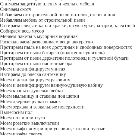
Снимаем защитную пленку и чехлы с мебели
Снимаем скотч
Избавляем от строительной пыли потолок, стены и пол
Избавляем мебель от строительной пыли
Оттираем следы и капли краски, штукатурки, затирки, клея (не 
Собираем весь мусор
Меняем пакеты в мусорных корзинах
Раскладываем/ развешиваем вещи аккуратно
Протираем пыль на всех доступных и свободных поверхностях
Протираем от пыли батарею (полотенцесушитель)
Протираем от пыли держатели полотенец и туалетной бумаги
Протираем от пыли настенные бра
Моем и дезинфицируем унитаз
Натираем до блеска сантехнику
Моем и дезинфицируем раковину
Моем и дезинфицируем ванную/душевую кабину
Моем краны и душевые лейки
Моем мыльницу и стаканы под щетки
Моем дверные ручки и замок
Моем зеркала и зеркальные поверхности
Пылесосим пол
Моем пол и плинтуса
Моем розетки/ выключатели
Моем шкафы внутри при условии, что они пустые
Моем шкафы сверху