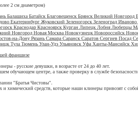
более 2 см диаметром)
ань
Балашиха
Батайск
Благовещенск
Брянск
Великий Новгород
дово
Екатеринбург
Жуковский
Зеленогорск
Зеленоград
Иваново
огорск
Краснодар
Красноярск
Курган
Липецк
Лобня
Люберцы
М
жний Новгород
Новая Москва
Новокузнецк
Новороссийск
Ново
остов-на-Дону
Рязань
Самара
Саранск
Саратов
Сергиев Посад
С
оицк
Тула
Тюмень
Улан-Удэ
Ульяновск
Уфа
Ханты-Мансийск
Хи
шей франшизе
ры - русские девушки, в возрасте от 24 до 40 лет.
шем обучающем центре, а также проверку в службе безопасности
пании "Братья Чистовы".
 и химический средств, которые наши клинеры привозят с собо