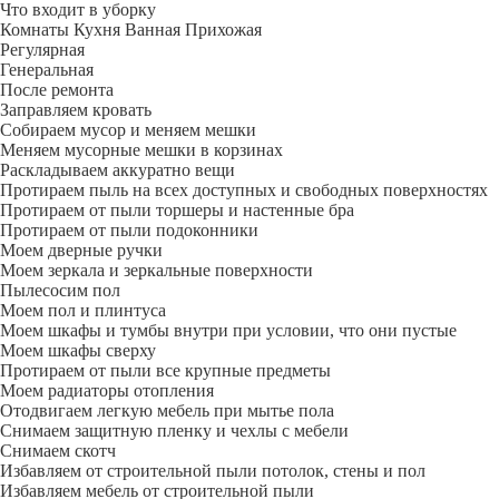
Что входит в уборку
Регу­лярная
Гене­ральная
После ремонта
Заправляем кровать
Собираем мусор и меняем мешки
Меняем мусорные мешки в корзинах
Раскладываем аккуратно вещи
Протираем пыль на всех доступных и свободных поверхностях
Протираем от пыли торшеры и настенные бра
Протираем от пыли подоконники
Моем дверные ручки
Моем зеркала и зеркальные поверхности
Пылесосим пол
Моем пол и плинтуса
Моем шкафы и тумбы внутри при условии, что они пустые
Моем шкафы сверху
Протираем от пыли все крупные предметы
Моем радиаторы отопления
Отодвигаем легкую мебель при мытье пола
Снимаем защитную пленку и чехлы с мебели
Снимаем скотч
Избавляем от строительной пыли потолок, стены и пол
Избавляем мебель от строительной пыли