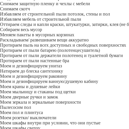
Снимаем защитную пленку и чехлы с мебели
Снимаем скотч
Избавляем от строительной пыли потолок, стены и пол
Избавляем мебель от строительной пыли
Оттираем следы и капли краски, штукатурки, затирки, клея (не 
Собираем весь мусор
Меняем пакеты в мусорных корзинах
Раскладываем/ развешиваем вещи аккуратно
Протираем пыль на всех доступных и свободных поверхностях
Протираем от пыли батарею (полотенцесушитель)
Протираем от пыли держатели полотенец и туалетной бумаги
Протираем от пыли настенные бра
Моем и дезинфицируем унитаз
Натираем до блеска сантехнику
Моем и дезинфицируем раковину
Моем и дезинфицируем ванную/душевую кабину
Моем краны и душевые лейки
Моем мыльницу и стаканы под щетки
Моем дверные ручки и замок
Моем зеркала и зеркальные поверхности
Пылесосим пол
Моем пол и плинтуса
Моем розетки/ выключатели
Моем шкафы внутри при условии, что они пустые
Моем шкафы сверху