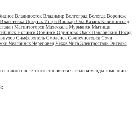
Видное
Владивосток
Владимир
Волгоград
Вологда
Воронеж
Ивантеевка
Иркутск
Истра
Йошкар-Ола
Казань
Калининград
агадан
Магнитогорск
Махачкала
Мурманск
Мытищи
сибирск
Ногинск
Обнинск
Одинцово
Омск
Павловский Посад
ерпухов
Симферополь
Смоленск
Солнечногорск
Сочи
мки
Челябинск
Череповец
Чехов
Чита
Электросталь
Энгельс
 и только после этого становятся частью команды компании
й: