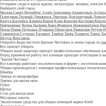
Оттираем следы и капли краски, штукатурки, затирки, клея (не 
Выберите свой город
Москва
Санкт-Петербург
Адлер
Апрелевка
Архангельск
Астрах
Геленджик
Грозный
Дзержинск
Дмитров
Долгопрудный
Домоде
Калуга
Каспийск
Кашира
Киров
Клин
Королёв
Кострома
Красн
Набережные Челны
Нальчик
Наро-Фоминск
Нижневартовск
Ни
Пенза
Пермь
Подольск
Пушкино
Пятигорск
Раменское
Реутов
Р
Ставрополь
Ступино
Таганрог
Тамбов
Тверь
Тольятти
Томск
Тр
Якутск
Ярославль
Откройте Бюро чистоты Братьев Чистовых в своем городе по
на
Кто приедет убирать
Убирать вашу квартиру приедут профессионально обученные клине
Перед приемом на работу все клинеры проходят аттестацию в на
"Братья Чистовы".
Все клинеры работают исключительно в форме с логотипом ком
Уборка производится с помощью профессиональных технических
Швабра
Тряпки из микрофибры
Тряпки для мытья окон
Губки
Щетки
Сгон для мытья окон
Мусорные пакеты
Экологичные средства для уборки немецкой марки Kiehl: