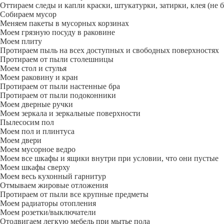
Оттираем следы и капли краски, штукатурки, затирки, клея (не 
Собираем мусор
Меняем пакеты в мусорных корзинах
Моем грязную посуду в раковине
Моем плиту
Протираем пыль на всех доступных и свободных поверхностях
Протираем от пыли столешницы
Моем стол и стулья
Моем раковину и кран
Протираем от пыли настенные бра
Протираем от пыли подоконники
Моем дверные ручки
Моем зеркала и зеркальные поверхности
Пылесосим пол
Моем пол и плинтуса
Моем двери
Моем мусорное ведро
Моем все шкафы и ящики внутри при условии, что они пустые
Моем шкафы сверху
Моем весь кухонный гарнитур
Отмываем жировые отложения
Протираем от пыли все крупные предметы
Моем радиаторы отопления
Моем розетки/выключатели
Отодвигаем легкую мебель при мытье пола