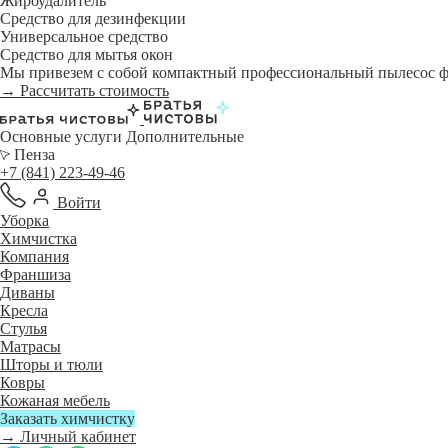
Жироудалитель
Средство для дезинфекции
Универсальное средство
Средство для мытья окон
Мы привезем с собой компактный профессиональный пылесос фи
→ Рассчитать стоимость
Основные услуги
Дополнительные
Пенза
+7 (841) 223-49-46
Войти
Уборка
Химчистка
Компания
Франшиза
Диваны
Кресла
Стулья
Матрасы
Шторы и тюли
Ковры
Кожаная мебель
Заказать химчистку
→ Личный кабинет