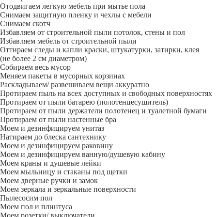
Отодвигаем легкую мебель при мытье пола
Снимаем защитную пленку и чехлы с мебели
Снимаем скотч
Избавляем от строительной пыли потолок, стены и пол
Избавляем мебель от строительной пыли
Оттираем следы и капли краски, штукатурки, затирки, клея
(не более 2 см диаметром)
Собираем весь мусор
Меняем пакеты в мусорных корзинах
Раскладываем/ развешиваем вещи аккуратно
Протираем пыль на всех доступных и свободных поверхностях
Протираем от пыли батарею (полотенцесушитель)
Протираем от пыли держатели полотенец и туалетной бумаги
Протираем от пыли настенные бра
Моем и дезинфицируем унитаз
Натираем до блеска сантехнику
Моем и дезинфицируем раковину
Моем и дезинфицируем ванную/душевую кабину
Моем краны и душевые лейки
Моем мыльницу и стаканы под щетки
Моем дверные ручки и замок
Моем зеркала и зеркальные поверхности
Пылесосим пол
Моем пол и плинтуса
Моем розетки/ выключатели