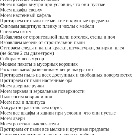
Моем шкафы внутри при условии, что они пустые
Моем шкафы сверху
Моем настенный кафель
Протираем от пыли все мелкие и крупные предметы
Снимаем защитную пленку и чехлы с мебели
Снимаем скотч
Избавляем от строительной пыли потолок, стены и пол
Избавляем мебель от строительной пыли
Оттираем следы и капли краски, штукатурки, затирки, клея
(не более 2 см диаметром)
Собираем весь мусор
Меняем пакеты в мусорных корзинах
Раскладываем/ развешиваем вещи аккуратно
Протираем пыль на всех доступных и свободных поверхностях
Протираем от пыли настенные бра
Моем дверные ручки
Моем зеркала и зеркальные поверхности
Пылесосим коврик и пол
Моем пол и плинтуса
Аккуратно расставляем обувь
Моем все шкафы и ящики при условии, что они пустые
Моем двери
Моем розетки/ выключатели
Протираем от пыли все мелкие и крупные предметы
Снимаем защитную пленку и чехлы с мебели