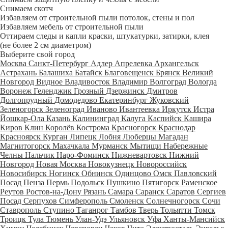
Снимаем скотч
Избавляем от строительной пыли потолок, стены и пол
Избавляем мебель от строительной пыли
Оттираем следы и капли краски, штукатурки, затирки, клея
(не более 2 см диаметром)
Выберите свой город
Москва
Санкт-Петербург
Адлер
Апрелевка
Архангельск
Астрахань
Балашиха
Батайск
Благовещенск
Брянск
Великий
Новгород
Видное
Владивосток
Владимир
Волгоград
Вологда
Воронеж
Геленджик
Грозный
Дзержинск
Дмитров
Долгопрудный
Домодедово
Екатеринбург
Жуковский
Зеленогорск
Зеленоград
Иваново
Ивантеевка
Иркутск
Истра
Йошкар-Ола
Казань
Калининград
Калуга
Каспийск
Кашира
Киров
Клин
Королёв
Кострома
Красногорск
Краснодар
Красноярск
Курган
Липецк
Лобня
Люберцы
Магадан
Магнитогорск
Махачкала
Мурманск
Мытищи
Набережные
Челны
Нальчик
Наро-Фоминск
Нижневартовск
Нижний
Новгород
Новая Москва
Новокузнецк
Новороссийск
Новосибирск
Ногинск
Обнинск
Одинцово
Омск
Павловский
Посад
Пенза
Пермь
Подольск
Пушкино
Пятигорск
Раменское
Реутов
Ростов-на-Дону
Рязань
Самара
Саранск
Саратов
Сергиев
Посад
Серпухов
Симферополь
Смоленск
Солнечногорск
Сочи
Ставрополь
Ступино
Таганрог
Тамбов
Тверь
Тольятти
Томск
Троицк
Тула
Тюмень
Улан-Удэ
Ульяновск
Уфа
Ханты-Мансийск