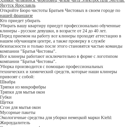
Химки
Челябинск
Череповец
Чехов
Чита
Электросталь
Энгельс
Якутск
Ярославль
Откройте Бюро чистоты Братьев Чистовых в своем городе по
нашей франшизе
Кто приедет убирать
Убирать вашу квартиру приедут профессионально обученные
клинеры - русские девушки, в возрасте от 24 до 40 лет.
Перед приемом на работу все клинеры проходят аттестацию в
нашем обучающем центре, а также проверку в службе
безопасности и только после этого становятся частью команды
компании "Братья Чистовы".
Все клинеры работают исключительно в форме с логотипом
компании "Братья Чистовы".
Уборка производится с помощью профессиональных
технических и химический средств, которые наши клинеры
привозят с собой:
Швабра
Тряпки из микрофибры
Тряпки для мытья окон
Губки
Щетки
Сгон для мытья окон
Мусорные пакеты
Экологичные средства для уборки немецкой марки Kiehl:
Жироудалитель