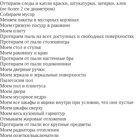
Оттираем следы и капли краски, штукатурки, затирки, клея
(не более 2 см диаметром)
Собираем мусор
Меняем пакеты в мусорных корзинах
Моем грязную посуду в раковине
Моем плиту
Протираем пыль на всех доступных и свободных поверхностях
Протираем от пыли столешницы
Моем стол и стулья
Моем раковину и кран
Протираем от пыли настенные бра
Протираем от пыли подоконники
Моем дверные ручки
Моем зеркала и зеркальные поверхности
Пылесосим пол
Моем пол и плинтуса
Моем двери
Моем мусорное ведро
Моем все шкафы и ящики внутри при условии, что они пустые
Моем шкафы сверху
Моем весь кухонный гарнитур
Отмываем жировые отложения
Протираем от пыли все крупные предметы
Моем радиаторы отопления
Моем розетки/выключатели