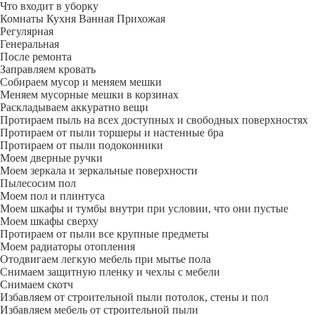
Что входит в уборку
Регу­лярная
Гене­ральная
После ремонта
Заправляем кровать
Собираем мусор и меняем мешки
Меняем мусорные мешки в корзинах
Раскладываем аккуратно вещи
Протираем пыль на всех доступных и свободных поверхностях
Протираем от пыли торшеры и настенные бра
Протираем от пыли подоконники
Моем дверные ручки
Моем зеркала и зеркальные поверхности
Пылесосим пол
Моем пол и плинтуса
Моем шкафы и тумбы внутри при условии, что они пустые
Моем шкафы сверху
Протираем от пыли все крупные предметы
Моем радиаторы отопления
Отодвигаем легкую мебель при мытье пола
Снимаем защитную пленку и чехлы с мебели
Снимаем скотч
Избавляем от строительной пыли потолок, стены и пол
Избавляем мебель от строительной пыли