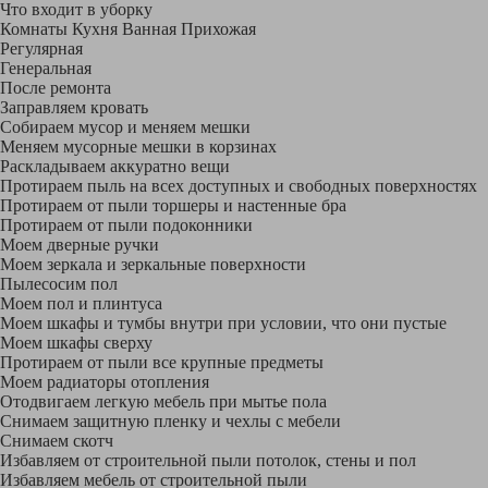
Что входит в уборку
Регу­лярная
Гене­ральная
После ремонта
Заправляем кровать
Собираем мусор и меняем мешки
Меняем мусорные мешки в корзинах
Раскладываем аккуратно вещи
Протираем пыль на всех доступных и свободных поверхностях
Протираем от пыли торшеры и настенные бра
Протираем от пыли подоконники
Моем дверные ручки
Моем зеркала и зеркальные поверхности
Пылесосим пол
Моем пол и плинтуса
Моем шкафы и тумбы внутри при условии, что они пустые
Моем шкафы сверху
Протираем от пыли все крупные предметы
Моем радиаторы отопления
Отодвигаем легкую мебель при мытье пола
Снимаем защитную пленку и чехлы с мебели
Снимаем скотч
Избавляем от строительной пыли потолок, стены и пол
Избавляем мебель от строительной пыли