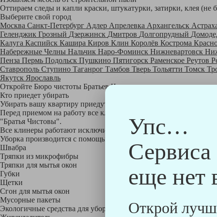
Оттираем следы и капли краски, штукатурки, затирки, клея (не 
Выберите свой город
Москва
Санкт-Петербург
Адлер
Апрелевка
Архангельск
Астрах
Геленджик
Грозный
Дзержинск
Дмитров
Долгопрудный
Домоде
Калуга
Каспийск
Кашира
Киров
Клин
Королёв
Кострома
Красн
Набережные Челны
Нальчик
Наро-Фоминск
Нижневартовск
Ни
Пенза
Пермь
Подольск
Пушкино
Пятигорск
Раменское
Реутов
Р
Ставрополь
Ступино
Таганрог
Тамбов
Тверь
Тольятти
Томск
Тр
Якутск
Ярославль
Откройте Бюро чистоты Братьев Чистовых в своем городе по
на
Кто приедет убирать
Убирать вашу квартиру приедут профессионально обученные клине
Перед приемом на работу все клинеры проходят аттестацию в на
Упс…
"Братья Чистовы".
Все клинеры работают исключительно в форме с логотипом ком
Уборка производится с помощью профессиональных технических
Сервиса
Швабра
Тряпки из микрофибры
Тряпки для мытья окон
еще нет 
Губки
Щетки
Сгон для мытья окон
Мусорные пакеты
Открой лучш
Экологичные средства для уборки немецкой марки Kiehl: