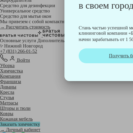
Жироудалитель
в своем город
Средство для дезинфекции
Универсальное средство
Средство для мытья окон
Мы привезем с собой компактный профессиональный пылесос фи
→ Рассчитать стоимость
Стань частью успешной 
клининговой компании «Б
начни зарабатывать от 1 50
Основные услуги
Дополнительные
Нижний Новгород
+7 (831) 266-01-52
Получить б
Войти
Уборка
Химчистка
Компания
Франшиза
Диваны
Кресла
Стулья
Матрасы
Шторы и тюли
Ковры
Кожаная мебель
Заказать химчистку
→ Личный кабинет