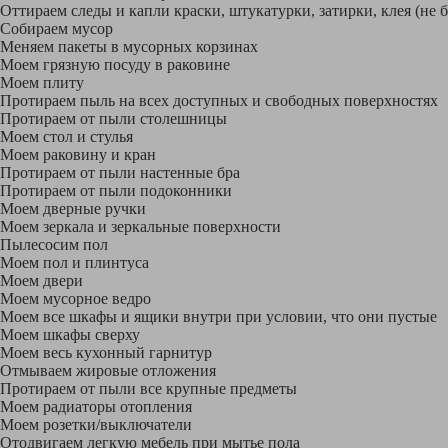
Оттираем следы и капли краски, штукатурки, затирки, клея (не 
Собираем мусор
Меняем пакеты в мусорных корзинах
Моем грязную посуду в раковине
Моем плиту
Протираем пыль на всех доступных и свободных поверхностях
Протираем от пыли столешницы
Моем стол и стулья
Моем раковину и кран
Протираем от пыли настенные бра
Протираем от пыли подоконники
Моем дверные ручки
Моем зеркала и зеркальные поверхности
Пылесосим пол
Моем пол и плинтуса
Моем двери
Моем мусорное ведро
Моем все шкафы и ящики внутри при условии, что они пустые
Моем шкафы сверху
Моем весь кухонный гарнитур
Отмываем жировые отложения
Протираем от пыли все крупные предметы
Моем радиаторы отопления
Моем розетки/выключатели
Отодвигаем легкую мебель при мытье пола