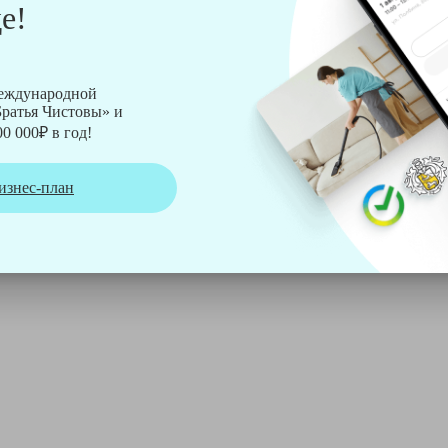
е!
рмы Soteco, а также утюг, ведро, парогенератор, аппарат дл
международной
ратья Чистовы» и
0 000₽ в год!
изнес-план