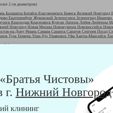
более 2 см диаметром)
ань
Балашиха
Батайск
Благовещенск
Брянск
Великий Новгород
дово
Екатеринбург
Жуковский
Зеленогорск
Зеленоград
Иваново
огорск
Краснодар
Красноярск
Курган
Липецк
Лобня
Люберцы
М
жний Новгород
Новая Москва
Новокузнецк
Новороссийск
Ново
остов-на-Дону
Рязань
Самара
Саранск
Саратов
Сергиев Посад
С
оицк
Тула
Тюмень
Улан-Удэ
Ульяновск
Уфа
Ханты-Мансийск
Хи
шей франшизе
ры - русские девушки, в возрасте от 24 до 40 лет.
шем обучающем центре, а также проверку в службе безопасности
пании "Братья Чистовы".
 и химический средств, которые наши клинеры привозят с собо
 «Братья Чистовы»
в г.
Нижний Новгород
ий клининг