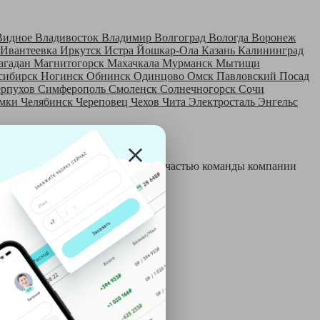
Видное
Владивосток
Владимир
Волгоград
Вологда
Воронеж
Ивантеевка
Иркутск
Истра
Йошкар-Ола
Казань
Калининград
агадан
Магнитогорск
Махачкала
Мурманск
Мытищи
сибирск
Ногинск
Обнинск
Одинцово
Омск
Павловский Посад
ерпухов
Симферополь
Смоленск
Солнечногорск
Сочи
мки
Челябинск
Череповец
Чехов
Чита
Электросталь
Энгельс
 и только после этого становятся частью команды компании
й: