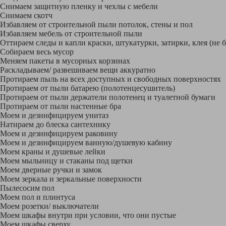
Снимаем защитную пленку и чехлы с мебели
Снимаем скотч
Избавляем от строительной пыли потолок, стены и пол
Избавляем мебель от строительной пыли
Оттираем следы и капли краски, штукатурки, затирки, клея (не 
Собираем весь мусор
Меняем пакеты в мусорных корзинах
Раскладываем/ развешиваем вещи аккуратно
Протираем пыль на всех доступных и свободных поверхностях
Протираем от пыли батарею (полотенцесушитель)
Протираем от пыли держатели полотенец и туалетной бумаги
Протираем от пыли настенные бра
Моем и дезинфицируем унитаз
Натираем до блеска сантехнику
Моем и дезинфицируем раковину
Моем и дезинфицируем ванную/душевую кабину
Моем краны и душевые лейки
Моем мыльницу и стаканы под щетки
Моем дверные ручки и замок
Моем зеркала и зеркальные поверхности
Пылесосим пол
Моем пол и плинтуса
Моем розетки/ выключатели
Моем шкафы внутри при условии, что они пустые
Моем шкафы сверху