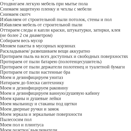
Отодвигаем легкую мебель при мытье пола
Снимаем защитную пленку и чехлы с мебели
Снимаем скотч
Избавляем от строительной пыли потолок, стены и пол
Избавляем мебель от строительной пыли
Оттираем следы и капли краски, штукатурки, затирки, клея
(не более 2 см диаметром)
Собираем весь мусор
Меняем пакеты в мусорных корзинах
Раскладываем/ развешиваем вещи аккуратно
Протираем пыль на всех доступных и свободных поверхностях
Протираем от пыли батарею (полотенцесушитель)
Протираем от пыли держатели полотенец и туалетной бумаги
Протираем от пыли настенные бра
Моем и дезинфицируем унитаз
Натираем до блеска сантехнику
Моем и дезинфицируем раковину
Моем и дезинфицируем ванную/душевую кабину
Моем краны и душевые лейки
Моем мыльницу и стаканы под щетки
Моем дверные ручки и замок
Моем зеркала и зеркальные поверхности
Пылесосим пол
Моем пол и плинтуса
Моем розетки/ выключатели