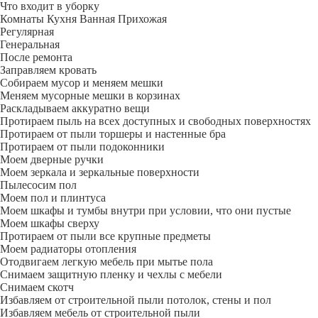
Что входит в уборку
Регу­лярная
Гене­ральная
После ремонта
Заправляем кровать
Собираем мусор и меняем мешки
Меняем мусорные мешки в корзинах
Раскладываем аккуратно вещи
Протираем пыль на всех доступных и свободных поверхностях
Протираем от пыли торшеры и настенные бра
Протираем от пыли подоконники
Моем дверные ручки
Моем зеркала и зеркальные поверхности
Пылесосим пол
Моем пол и плинтуса
Моем шкафы и тумбы внутри при условии, что они пустые
Моем шкафы сверху
Протираем от пыли все крупные предметы
Моем радиаторы отопления
Отодвигаем легкую мебель при мытье пола
Снимаем защитную пленку и чехлы с мебели
Снимаем скотч
Избавляем от строительной пыли потолок, стены и пол
Избавляем мебель от строительной пыли