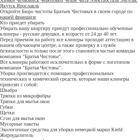
Химки
Челябинск
Череповец
Чехов
Чита
Электросталь
Энгельс
Якутск
Ярославль
Откройте Бюро чистоты Братьев Чистовых в своем городе по
нашей франшизе
Кто приедет убирать
Убирать вашу квартиру приедут профессионально обученные
клинеры - русские девушки, в возрасте от 24 до 40 лет.
Перед приемом на работу все клинеры проходят аттестацию в
нашем обучающем центре, а также проверку в службе
безопасности и только после этого становятся частью команды
компании "Братья Чистовы".
Все клинеры работают исключительно в форме с логотипом
компании "Братья Чистовы".
Уборка производится с помощью профессиональных
технических и химический средств, которые наши клинеры
привозят с собой:
Швабра
Тряпки из микрофибры
Тряпки для мытья окон
Губки
Щетки
Сгон для мытья окон
Мусорные пакеты
Экологичные средства для уборки немецкой марки Kiehl:
Жироудалитель