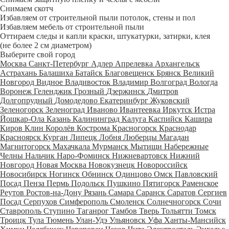
Снимаем скотч
Избавляем от строительной пыли потолок, стены и пол
Избавляем мебель от строительной пыли
Оттираем следы и капли краски, штукатурки, затирки, клея
(не более 2 см диаметром)
Выберите свой город
Москва
Санкт-Петербург
Адлер
Апрелевка
Архангельск
Астрахань
Балашиха
Батайск
Благовещенск
Брянск
Великий
Новгород
Видное
Владивосток
Владимир
Волгоград
Вологда
Воронеж
Геленджик
Грозный
Дзержинск
Дмитров
Долгопрудный
Домодедово
Екатеринбург
Жуковский
Зеленогорск
Зеленоград
Иваново
Ивантеевка
Иркутск
Истра
Йошкар-Ола
Казань
Калининград
Калуга
Каспийск
Кашира
Киров
Клин
Королёв
Кострома
Красногорск
Краснодар
Красноярск
Курган
Липецк
Лобня
Люберцы
Магадан
Магнитогорск
Махачкала
Мурманск
Мытищи
Набережные
Челны
Нальчик
Наро-Фоминск
Нижневартовск
Нижний
Новгород
Новая Москва
Новокузнецк
Новороссийск
Новосибирск
Ногинск
Обнинск
Одинцово
Омск
Павловский
Посад
Пенза
Пермь
Подольск
Пушкино
Пятигорск
Раменское
Реутов
Ростов-на-Дону
Рязань
Самара
Саранск
Саратов
Сергиев
Посад
Серпухов
Симферополь
Смоленск
Солнечногорск
Сочи
Ставрополь
Ступино
Таганрог
Тамбов
Тверь
Тольятти
Томск
Троицк
Тула
Тюмень
Улан-Удэ
Ульяновск
Уфа
Ханты-Мансийск