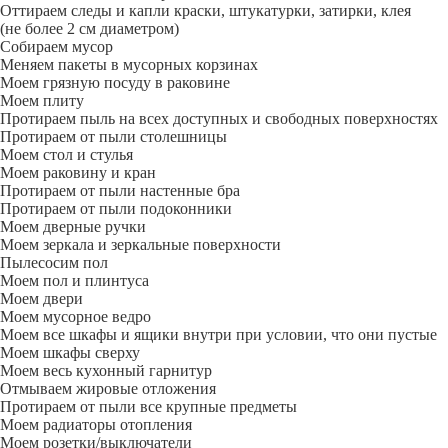
Оттираем следы и капли краски, штукатурки, затирки, клея
(не более 2 см диаметром)
Собираем мусор
Меняем пакеты в мусорных корзинах
Моем грязную посуду в раковине
Моем плиту
Протираем пыль на всех доступных и свободных поверхностях
Протираем от пыли столешницы
Моем стол и стулья
Моем раковину и кран
Протираем от пыли настенные бра
Протираем от пыли подоконники
Моем дверные ручки
Моем зеркала и зеркальные поверхности
Пылесосим пол
Моем пол и плинтуса
Моем двери
Моем мусорное ведро
Моем все шкафы и ящики внутри при условии, что они пустые
Моем шкафы сверху
Моем весь кухонный гарнитур
Отмываем жировые отложения
Протираем от пыли все крупные предметы
Моем радиаторы отопления
Моем розетки/выключатели