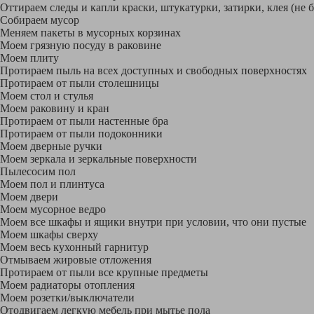
Оттираем следы и капли краски, штукатурки, затирки, клея (не 
Собираем мусор
Меняем пакеты в мусорных корзинах
Моем грязную посуду в раковине
Моем плиту
Протираем пыль на всех доступных и свободных поверхностях
Протираем от пыли столешницы
Моем стол и стулья
Моем раковину и кран
Протираем от пыли настенные бра
Протираем от пыли подоконники
Моем дверные ручки
Моем зеркала и зеркальные поверхности
Пылесосим пол
Моем пол и плинтуса
Моем двери
Моем мусорное ведро
Моем все шкафы и ящики внутри при условии, что они пустые
Моем шкафы сверху
Моем весь кухонный гарнитур
Отмываем жировые отложения
Протираем от пыли все крупные предметы
Моем радиаторы отопления
Моем розетки/выключатели
Отодвигаем легкую мебель при мытье пола