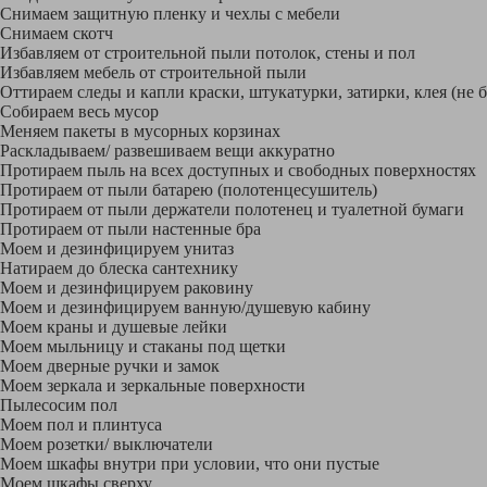
Снимаем защитную пленку и чехлы с мебели
Снимаем скотч
Избавляем от строительной пыли потолок, стены и пол
Избавляем мебель от строительной пыли
Оттираем следы и капли краски, штукатурки, затирки, клея (не 
Собираем весь мусор
Меняем пакеты в мусорных корзинах
Раскладываем/ развешиваем вещи аккуратно
Протираем пыль на всех доступных и свободных поверхностях
Протираем от пыли батарею (полотенцесушитель)
Протираем от пыли держатели полотенец и туалетной бумаги
Протираем от пыли настенные бра
Моем и дезинфицируем унитаз
Натираем до блеска сантехнику
Моем и дезинфицируем раковину
Моем и дезинфицируем ванную/душевую кабину
Моем краны и душевые лейки
Моем мыльницу и стаканы под щетки
Моем дверные ручки и замок
Моем зеркала и зеркальные поверхности
Пылесосим пол
Моем пол и плинтуса
Моем розетки/ выключатели
Моем шкафы внутри при условии, что они пустые
Моем шкафы сверху