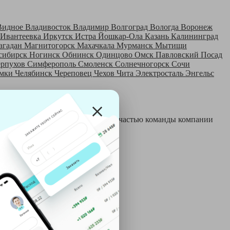
Видное
Владивосток
Владимир
Волгоград
Вологда
Воронеж
Ивантеевка
Иркутск
Истра
Йошкар-Ола
Казань
Калининград
агадан
Магнитогорск
Махачкала
Мурманск
Мытищи
сибирск
Ногинск
Обнинск
Одинцово
Омск
Павловский Посад
ерпухов
Симферополь
Смоленск
Солнечногорск
Сочи
мки
Челябинск
Череповец
Чехов
Чита
Электросталь
Энгельс
 и только после этого становятся частью команды компании
й: