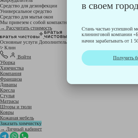
Жироудалитель
в своем город
Средство для дезинфекции
Универсальное средство
Средство для мытья окон
Мы привезем с собой компактный профессиональный пылесос фи
→ Рассчитать стоимость
Стань частью успешной 
клининговой компании «Б
начни зарабатывать от 1 50
Основные услуги
Дополнительные
Клин
Войти
Получить б
Уборка
Химчистка
Компания
Франшиза
Диваны
Кресла
Стулья
Матрасы
Шторы и тюли
Ковры
Кожаная мебель
Заказать химчистку
→ Личный кабинет