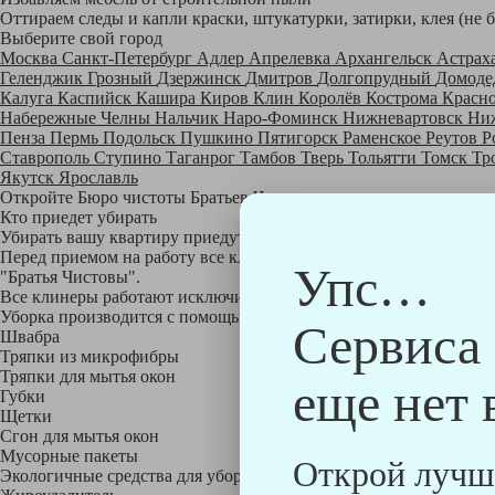
Оттираем следы и капли краски, штукатурки, затирки, клея (не 
Выберите свой город
Москва
Санкт-Петербург
Адлер
Апрелевка
Архангельск
Астрах
Геленджик
Грозный
Дзержинск
Дмитров
Долгопрудный
Домоде
Калуга
Каспийск
Кашира
Киров
Клин
Королёв
Кострома
Красн
Набережные Челны
Нальчик
Наро-Фоминск
Нижневартовск
Ни
Пенза
Пермь
Подольск
Пушкино
Пятигорск
Раменское
Реутов
Р
Ставрополь
Ступино
Таганрог
Тамбов
Тверь
Тольятти
Томск
Тр
Якутск
Ярославль
Откройте Бюро чистоты Братьев Чистовых в своем городе по
на
Кто приедет убирать
Убирать вашу квартиру приедут профессионально обученные клине
Перед приемом на работу все клинеры проходят аттестацию в на
Упс…
"Братья Чистовы".
Все клинеры работают исключительно в форме с логотипом ком
Уборка производится с помощью профессиональных технических
Сервиса
Швабра
Тряпки из микрофибры
Тряпки для мытья окон
еще нет 
Губки
Щетки
Сгон для мытья окон
Мусорные пакеты
Открой лучш
Экологичные средства для уборки немецкой марки Kiehl: