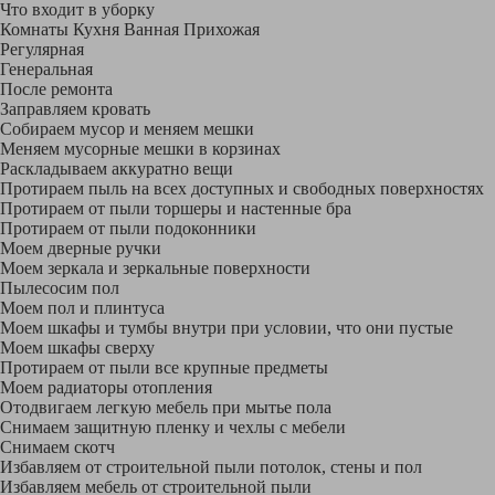
Что входит в уборку
Регу­лярная
Гене­ральная
После ремонта
Заправляем кровать
Собираем мусор и меняем мешки
Меняем мусорные мешки в корзинах
Раскладываем аккуратно вещи
Протираем пыль на всех доступных и свободных поверхностях
Протираем от пыли торшеры и настенные бра
Протираем от пыли подоконники
Моем дверные ручки
Моем зеркала и зеркальные поверхности
Пылесосим пол
Моем пол и плинтуса
Моем шкафы и тумбы внутри при условии, что они пустые
Моем шкафы сверху
Протираем от пыли все крупные предметы
Моем радиаторы отопления
Отодвигаем легкую мебель при мытье пола
Снимаем защитную пленку и чехлы с мебели
Снимаем скотч
Избавляем от строительной пыли потолок, стены и пол
Избавляем мебель от строительной пыли