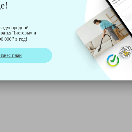
е!
рмы Soteco, а также утюг, ведро, парогенератор, аппарат дл
международной
ратья Чистовы» и
0 000₽ в год!
изнес-план