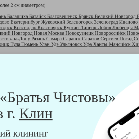
более 2 см диаметром)
ань
Балашиха
Батайск
Благовещенск
Брянск
Великий Новгород
дово
Екатеринбург
Жуковский
Зеленогорск
Зеленоград
Иваново
огорск
Краснодар
Красноярск
Курган
Липецк
Лобня
Люберцы
М
жний Новгород
Новая Москва
Новокузнецк
Новороссийск
Ново
остов-на-Дону
Рязань
Самара
Саранск
Саратов
Сергиев Посад
С
оицк
Тула
Тюмень
Улан-Удэ
Ульяновск
Уфа
Ханты-Мансийск
Хи
шей франшизе
ры - русские девушки, в возрасте от 24 до 40 лет.
шем обучающем центре, а также проверку в службе безопасности
пании "Братья Чистовы".
 и химический средств, которые наши клинеры привозят с собо
 «Братья Чистовы»
в г.
Клин
ий клининг