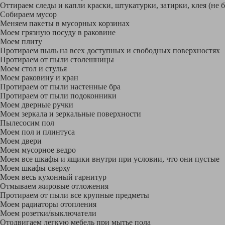
Оттираем следы и капли краски, штукатурки, затирки, клея (не 
Собираем мусор
Меняем пакеты в мусорных корзинах
Моем грязную посуду в раковине
Моем плиту
Протираем пыль на всех доступных и свободных поверхностях
Протираем от пыли столешницы
Моем стол и стулья
Моем раковину и кран
Протираем от пыли настенные бра
Протираем от пыли подоконники
Моем дверные ручки
Моем зеркала и зеркальные поверхности
Пылесосим пол
Моем пол и плинтуса
Моем двери
Моем мусорное ведро
Моем все шкафы и ящики внутри при условии, что они пустые
Моем шкафы сверху
Моем весь кухонный гарнитур
Отмываем жировые отложения
Протираем от пыли все крупные предметы
Моем радиаторы отопления
Моем розетки/выключатели
Отодвигаем легкую мебель при мытье пола