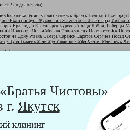
более 2 см диаметром)
ань
Балашиха
Батайск
Благовещенск
Брянск
Великий Новгород
дово
Екатеринбург
Жуковский
Зеленогорск
Зеленоград
Иваново
огорск
Краснодар
Красноярск
Курган
Липецк
Лобня
Люберцы
М
жний Новгород
Новая Москва
Новокузнецк
Новороссийск
Ново
остов-на-Дону
Рязань
Самара
Саранск
Саратов
Сергиев Посад
С
оицк
Тула
Тюмень
Улан-Удэ
Ульяновск
Уфа
Ханты-Мансийск
Хи
шей франшизе
ры - русские девушки, в возрасте от 24 до 40 лет.
шем обучающем центре, а также проверку в службе безопасности
пании "Братья Чистовы".
 и химический средств, которые наши клинеры привозят с собо
 «Братья Чистовы»
в г.
Якутск
ий клининг