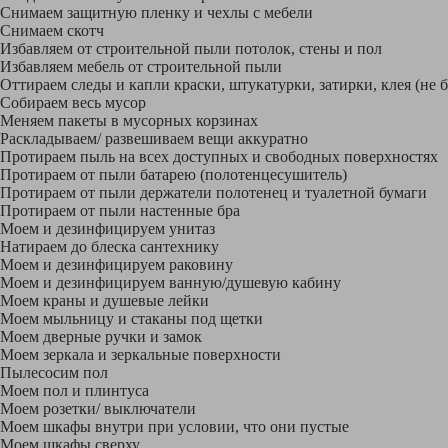
Снимаем защитную пленку и чехлы с мебели
Снимаем скотч
Избавляем от строительной пыли потолок, стены и пол
Избавляем мебель от строительной пыли
Оттираем следы и капли краски, штукатурки, затирки, клея (не 
Собираем весь мусор
Меняем пакеты в мусорных корзинах
Раскладываем/ развешиваем вещи аккуратно
Протираем пыль на всех доступных и свободных поверхностях
Протираем от пыли батарею (полотенцесушитель)
Протираем от пыли держатели полотенец и туалетной бумаги
Протираем от пыли настенные бра
Моем и дезинфицируем унитаз
Натираем до блеска сантехнику
Моем и дезинфицируем раковину
Моем и дезинфицируем ванную/душевую кабину
Моем краны и душевые лейки
Моем мыльницу и стаканы под щетки
Моем дверные ручки и замок
Моем зеркала и зеркальные поверхности
Пылесосим пол
Моем пол и плинтуса
Моем розетки/ выключатели
Моем шкафы внутри при условии, что они пустые
Моем шкафы сверху