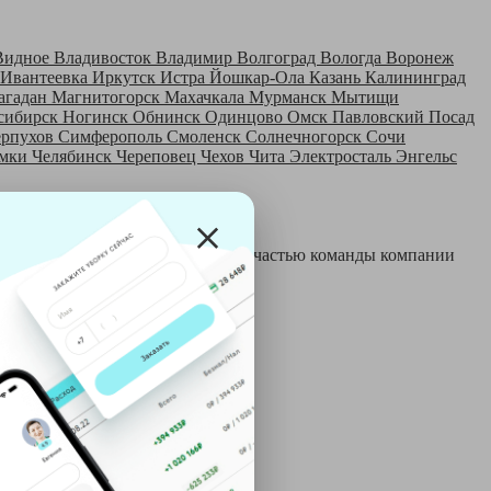
Видное
Владивосток
Владимир
Волгоград
Вологда
Воронеж
Ивантеевка
Иркутск
Истра
Йошкар-Ола
Казань
Калининград
агадан
Магнитогорск
Махачкала
Мурманск
Мытищи
сибирск
Ногинск
Обнинск
Одинцово
Омск
Павловский Посад
ерпухов
Симферополь
Смоленск
Солнечногорск
Сочи
мки
Челябинск
Череповец
Чехов
Чита
Электросталь
Энгельс
 и только после этого становятся частью команды компании
й: