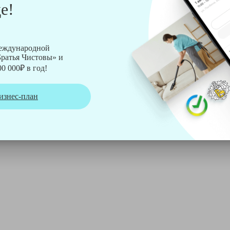
е!
рмы Soteco, а также утюг, ведро, парогенератор, аппарат дл
международной
ратья Чистовы» и
0 000₽ в год!
изнес-план