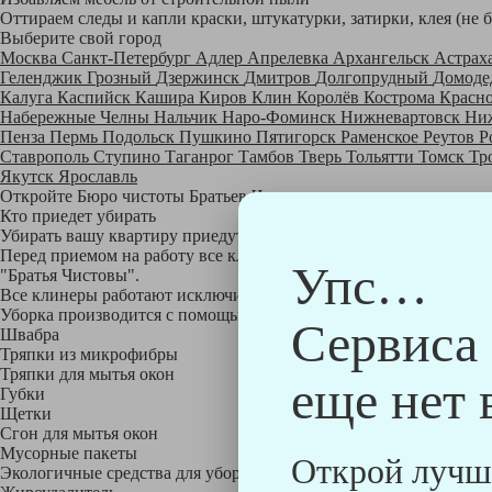
Оттираем следы и капли краски, штукатурки, затирки, клея (не 
Выберите свой город
Москва
Санкт-Петербург
Адлер
Апрелевка
Архангельск
Астрах
Геленджик
Грозный
Дзержинск
Дмитров
Долгопрудный
Домоде
Калуга
Каспийск
Кашира
Киров
Клин
Королёв
Кострома
Красн
Набережные Челны
Нальчик
Наро-Фоминск
Нижневартовск
Ни
Пенза
Пермь
Подольск
Пушкино
Пятигорск
Раменское
Реутов
Р
Ставрополь
Ступино
Таганрог
Тамбов
Тверь
Тольятти
Томск
Тр
Якутск
Ярославль
Откройте Бюро чистоты Братьев Чистовых в своем городе по
на
Кто приедет убирать
Убирать вашу квартиру приедут профессионально обученные клине
Перед приемом на работу все клинеры проходят аттестацию в на
Упс…
"Братья Чистовы".
Все клинеры работают исключительно в форме с логотипом ком
Уборка производится с помощью профессиональных технических
Сервиса
Швабра
Тряпки из микрофибры
Тряпки для мытья окон
еще нет 
Губки
Щетки
Сгон для мытья окон
Мусорные пакеты
Открой лучш
Экологичные средства для уборки немецкой марки Kiehl: