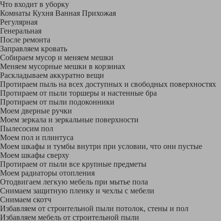
Что входит в уборку
Регу­лярная
Гене­ральная
После ремонта
Заправляем кровать
Собираем мусор и меняем мешки
Меняем мусорные мешки в корзинах
Раскладываем аккуратно вещи
Протираем пыль на всех доступных и свободных поверхностях
Протираем от пыли торшеры и настенные бра
Протираем от пыли подоконники
Моем дверные ручки
Моем зеркала и зеркальные поверхности
Пылесосим пол
Моем пол и плинтуса
Моем шкафы и тумбы внутри при условии, что они пустые
Моем шкафы сверху
Протираем от пыли все крупные предметы
Моем радиаторы отопления
Отодвигаем легкую мебель при мытье пола
Снимаем защитную пленку и чехлы с мебели
Снимаем скотч
Избавляем от строительной пыли потолок, стены и пол
Избавляем мебель от строительной пыли