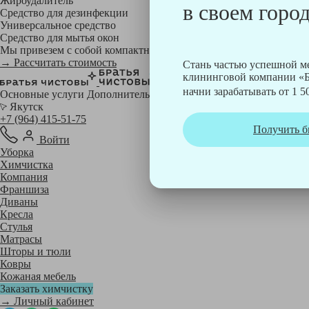
Жироудалитель
в своем город
Средство для дезинфекции
Универсальное средство
Средство для мытья окон
Мы привезем с собой компактный профессиональный пылесос фи
→ Рассчитать стоимость
Стань частью успешной 
клининговой компании «Б
начни зарабатывать от 1 50
Основные услуги
Дополнительные
Якутск
+7 (964) 415-51-75
Получить б
Войти
Уборка
Химчистка
Компания
Франшиза
Диваны
Кресла
Стулья
Матрасы
Шторы и тюли
Ковры
Кожаная мебель
Заказать химчистку
→ Личный кабинет