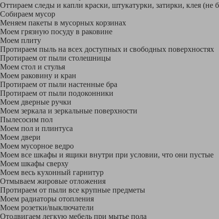
Оттираем следы и капли краски, штукатурки, затирки, клея (не 
Собираем мусор
Меняем пакеты в мусорных корзинах
Моем грязную посуду в раковине
Моем плиту
Протираем пыль на всех доступных и свободных поверхностях
Протираем от пыли столешницы
Моем стол и стулья
Моем раковину и кран
Протираем от пыли настенные бра
Протираем от пыли подоконники
Моем дверные ручки
Моем зеркала и зеркальные поверхности
Пылесосим пол
Моем пол и плинтуса
Моем двери
Моем мусорное ведро
Моем все шкафы и ящики внутри при условии, что они пустые
Моем шкафы сверху
Моем весь кухонный гарнитур
Отмываем жировые отложения
Протираем от пыли все крупные предметы
Моем радиаторы отопления
Моем розетки/выключатели
Отодвигаем легкую мебель при мытье пола