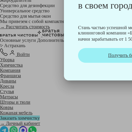
Жироудалитель
в своем город
Средство для дезинфекции
Универсальное средство
Средство для мытья окон
Мы привезем с собой компактный профессиональный пылесос фи
→ Рассчитать стоимость
Стань частью успешной 
клининговой компании «Б
начни зарабатывать от 1 50
Основные услуги
Дополнительные
Астрахань
Войти
Получить б
Уборка
Химчистка
Компания
Франшиза
Диваны
Кресла
Стулья
Матрасы
Шторы и тюли
Ковры
Кожаная мебель
Заказать химчистку
→ Личный кабинет