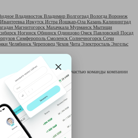
Видное
Владивосток
Владимир
Волгоград
Вологда
Воронеж
Ивантеевка
Иркутск
Истра
Йошкар-Ола
Казань
Калининград
агадан
Магнитогорск
Махачкала
Мурманск
Мытищи
сибирск
Ногинск
Обнинск
Одинцово
Омск
Павловский Посад
ерпухов
Симферополь
Смоленск
Солнечногорск
Сочи
мки
Челябинск
Череповец
Чехов
Чита
Электросталь
Энгельс
 и только после этого становятся частью команды компании
й: