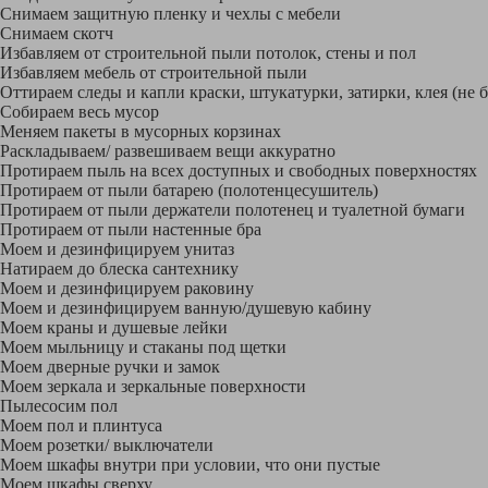
Снимаем защитную пленку и чехлы с мебели
Снимаем скотч
Избавляем от строительной пыли потолок, стены и пол
Избавляем мебель от строительной пыли
Оттираем следы и капли краски, штукатурки, затирки, клея (не 
Собираем весь мусор
Меняем пакеты в мусорных корзинах
Раскладываем/ развешиваем вещи аккуратно
Протираем пыль на всех доступных и свободных поверхностях
Протираем от пыли батарею (полотенцесушитель)
Протираем от пыли держатели полотенец и туалетной бумаги
Протираем от пыли настенные бра
Моем и дезинфицируем унитаз
Натираем до блеска сантехнику
Моем и дезинфицируем раковину
Моем и дезинфицируем ванную/душевую кабину
Моем краны и душевые лейки
Моем мыльницу и стаканы под щетки
Моем дверные ручки и замок
Моем зеркала и зеркальные поверхности
Пылесосим пол
Моем пол и плинтуса
Моем розетки/ выключатели
Моем шкафы внутри при условии, что они пустые
Моем шкафы сверху