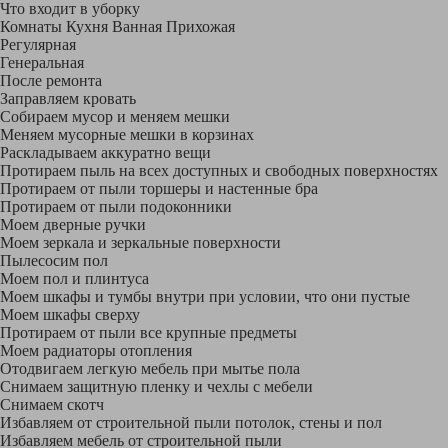
Что входит в уборку
Регу­лярная
Гене­ральная
После ремонта
Заправляем кровать
Собираем мусор и меняем мешки
Меняем мусорные мешки в корзинах
Раскладываем аккуратно вещи
Протираем пыль на всех доступных и свободных поверхностях
Протираем от пыли торшеры и настенные бра
Протираем от пыли подоконники
Моем дверные ручки
Моем зеркала и зеркальные поверхности
Пылесосим пол
Моем пол и плинтуса
Моем шкафы и тумбы внутри при условии, что они пустые
Моем шкафы сверху
Протираем от пыли все крупные предметы
Моем радиаторы отопления
Отодвигаем легкую мебель при мытье пола
Снимаем защитную пленку и чехлы с мебели
Снимаем скотч
Избавляем от строительной пыли потолок, стены и пол
Избавляем мебель от строительной пыли