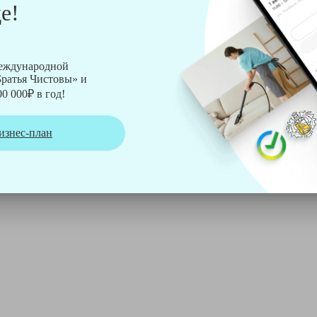
е!
рмы Soteco, а также утюг, ведро, парогенератор, аппарат дл
международной
ратья Чистовы» и
0 000₽ в год!
изнес-план