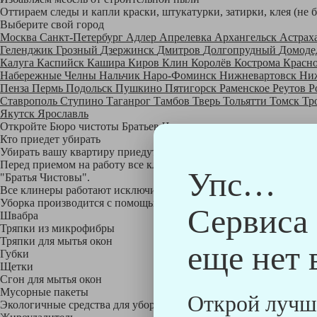
Оттираем следы и капли краски, штукатурки, затирки, клея (не 
Выберите свой город
Москва
Санкт-Петербург
Адлер
Апрелевка
Архангельск
Астрах
Геленджик
Грозный
Дзержинск
Дмитров
Долгопрудный
Домоде
Калуга
Каспийск
Кашира
Киров
Клин
Королёв
Кострома
Красн
Набережные Челны
Нальчик
Наро-Фоминск
Нижневартовск
Ни
Пенза
Пермь
Подольск
Пушкино
Пятигорск
Раменское
Реутов
Р
Ставрополь
Ступино
Таганрог
Тамбов
Тверь
Тольятти
Томск
Тр
Якутск
Ярославль
Откройте Бюро чистоты Братьев Чистовых в своем городе по
на
Кто приедет убирать
Убирать вашу квартиру приедут профессионально обученные клине
Перед приемом на работу все клинеры проходят аттестацию в на
Упс…
"Братья Чистовы".
Все клинеры работают исключительно в форме с логотипом ком
Уборка производится с помощью профессиональных технических
Сервиса
Швабра
Тряпки из микрофибры
Тряпки для мытья окон
еще нет 
Губки
Щетки
Сгон для мытья окон
Мусорные пакеты
Открой лучш
Экологичные средства для уборки немецкой марки Kiehl: