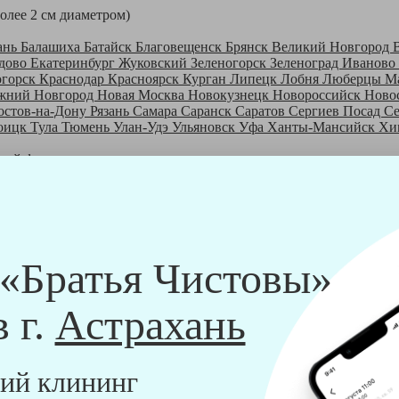
более 2 см диаметром)
ань
Балашиха
Батайск
Благовещенск
Брянск
Великий Новгород
дово
Екатеринбург
Жуковский
Зеленогорск
Зеленоград
Иваново
огорск
Краснодар
Красноярск
Курган
Липецк
Лобня
Люберцы
М
жний Новгород
Новая Москва
Новокузнецк
Новороссийск
Ново
остов-на-Дону
Рязань
Самара
Саранск
Саратов
Сергиев Посад
С
оицк
Тула
Тюмень
Улан-Удэ
Ульяновск
Уфа
Ханты-Мансийск
Хи
шей франшизе
ры - русские девушки, в возрасте от 24 до 40 лет.
шем обучающем центре, а также проверку в службе безопасности
пании "Братья Чистовы".
 и химический средств, которые наши клинеры привозят с собо
 «Братья Чистовы»
в г.
Астрахань
ий клининг