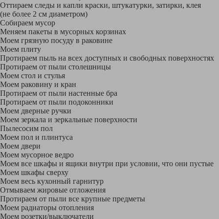
Оттираем следы и капли краски, штукатурки, затирки, клея
(не более 2 см диаметром)
Собираем мусор
Меняем пакеты в мусорных корзинах
Моем грязную посуду в раковине
Моем плиту
Протираем пыль на всех доступных и свободных поверхностях
Протираем от пыли столешницы
Моем стол и стулья
Моем раковину и кран
Протираем от пыли настенные бра
Протираем от пыли подоконники
Моем дверные ручки
Моем зеркала и зеркальные поверхности
Пылесосим пол
Моем пол и плинтуса
Моем двери
Моем мусорное ведро
Моем все шкафы и ящики внутри при условии, что они пустые
Моем шкафы сверху
Моем весь кухонный гарнитур
Отмываем жировые отложения
Протираем от пыли все крупные предметы
Моем радиаторы отопления
Моем розетки/выключатели