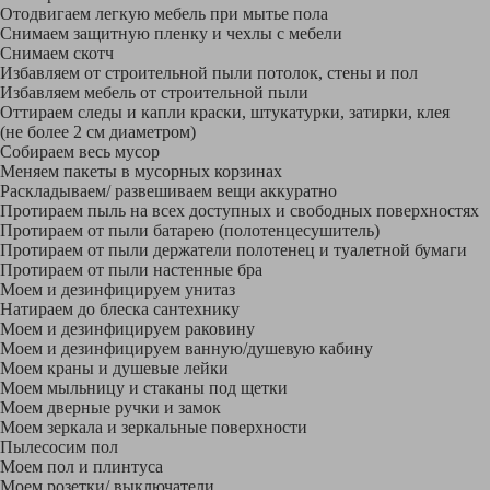
Отодвигаем легкую мебель при мытье пола
Снимаем защитную пленку и чехлы с мебели
Снимаем скотч
Избавляем от строительной пыли потолок, стены и пол
Избавляем мебель от строительной пыли
Оттираем следы и капли краски, штукатурки, затирки, клея
(не более 2 см диаметром)
Собираем весь мусор
Меняем пакеты в мусорных корзинах
Раскладываем/ развешиваем вещи аккуратно
Протираем пыль на всех доступных и свободных поверхностях
Протираем от пыли батарею (полотенцесушитель)
Протираем от пыли держатели полотенец и туалетной бумаги
Протираем от пыли настенные бра
Моем и дезинфицируем унитаз
Натираем до блеска сантехнику
Моем и дезинфицируем раковину
Моем и дезинфицируем ванную/душевую кабину
Моем краны и душевые лейки
Моем мыльницу и стаканы под щетки
Моем дверные ручки и замок
Моем зеркала и зеркальные поверхности
Пылесосим пол
Моем пол и плинтуса
Моем розетки/ выключатели