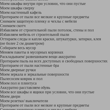
Моем шкафы внутри при условии, что они пустые
Моем шкафы сверху
Моем настенный кафель
Протираем от пыли все мелкие и крупные предметы
Снимаем защитную пленку и чехлы с мебели
Снимаем скотч
Избавляем от строительной пыли потолок, стены и пол
Избавляем мебель от строительной пыли
Оттираем следы и капли краски, штукатурки, затирки, клея
(не более 2 см диаметром)
Собираем весь мусор
Меняем пакеты в мусорных корзинах
Раскладываем/ развешиваем вещи аккуратно
Протираем пыль на всех доступных и свободных поверхностях
Протираем от пыли настенные бра
Моем дверные ручки
Моем зеркала и зеркальные поверхности
Пылесосим коврик и пол
Моем пол и плинтуса
Аккуратно расставляем обувь
Моем все шкафы и ящики при условии, что они пустые
Моем двери
Моем розетки/ выключатели
Протираем от пыли все мелкие и крупные предметы
Снимаем защитную пленку и чехлы с мебели