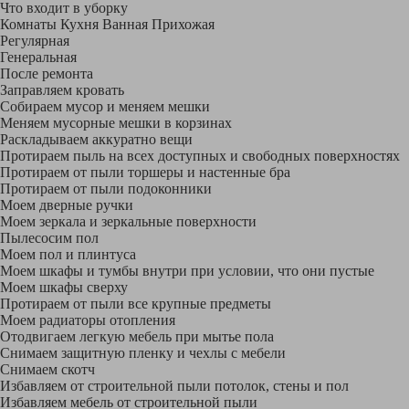
Что входит в уборку
Регу­лярная
Гене­ральная
После ремонта
Заправляем кровать
Собираем мусор и меняем мешки
Меняем мусорные мешки в корзинах
Раскладываем аккуратно вещи
Протираем пыль на всех доступных и свободных поверхностях
Протираем от пыли торшеры и настенные бра
Протираем от пыли подоконники
Моем дверные ручки
Моем зеркала и зеркальные поверхности
Пылесосим пол
Моем пол и плинтуса
Моем шкафы и тумбы внутри при условии, что они пустые
Моем шкафы сверху
Протираем от пыли все крупные предметы
Моем радиаторы отопления
Отодвигаем легкую мебель при мытье пола
Снимаем защитную пленку и чехлы с мебели
Снимаем скотч
Избавляем от строительной пыли потолок, стены и пол
Избавляем мебель от строительной пыли