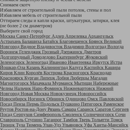
Снимаем скотч
Избавляем от строительной пыли потолок, стены и пол
Избавляем мебель от строительной пыли
Оттираем следы и капли краски, штукатурки, затирки, клея
(не более 2 см диаметром)
Выберите свой город
Москва
Санкт-Петербург
Адлер
Апрелевка
Архангельск
Астрахань
Балашиха
Батайск
Благовещенск
Брянск
Великий
Новгород
Видное
Владивосток
Владимир
Волгоград
Вологда
Воронеж
Геленджик
Грозный
Дзержинск
Дмитров
Долгопрудный
Домодедово
Екатеринбург
Жуковский
Зеленогорск
Зеленоград
Иваново
Ивантеевка
Иркутск
Истра
Йошкар-Ола
Казань
Калининград
Калуга
Каспийск
Кашира
Киров
Клин
Королёв
Кострома
Красногорск
Краснодар
Красноярск
Курган
Липецк
Лобня
Люберцы
Магадан
Магнитогорск
Махачкала
Мурманск
Мытищи
Набережные
Челны
Нальчик
Наро-Фоминск
Нижневартовск
Нижний
Новгород
Новая Москва
Новокузнецк
Новороссийск
Новосибирск
Ногинск
Обнинск
Одинцово
Омск
Павловский
Посад
Пенза
Пермь
Подольск
Пушкино
Пятигорск
Раменское
Реутов
Ростов-на-Дону
Рязань
Самара
Саранск
Саратов
Сергиев
Посад
Серпухов
Симферополь
Смоленск
Солнечногорск
Сочи
Ставрополь
Ступино
Таганрог
Тамбов
Тверь
Тольятти
Томск
Троицк
Тула
Тюмень
Улан-Удэ
Ульяновск
Уфа
Ханты-Мансийск