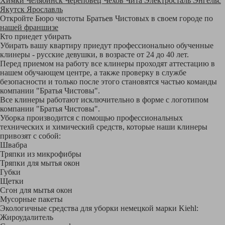
Химки
Челябинск
Череповец
Чехов
Чита
Электросталь
Энгельс
Якутск
Ярославль
Откройте Бюро чистоты Братьев Чистовых в своем городе по
нашей франшизе
Кто приедет убирать
Убирать вашу квартиру приедут профессионально обученные
клинеры - русские девушки, в возрасте от 24 до 40 лет.
Перед приемом на работу все клинеры проходят аттестацию в
нашем обучающем центре, а также проверку в службе
безопасности и только после этого становятся частью команды
компании "Братья Чистовы".
Все клинеры работают исключительно в форме с логотипом
компании "Братья Чистовы".
Уборка производится с помощью профессиональных
технических и химический средств, которые наши клинеры
привозят с собой:
Швабра
Тряпки из микрофибры
Тряпки для мытья окон
Губки
Щетки
Сгон для мытья окон
Мусорные пакеты
Экологичные средства для уборки немецкой марки Kiehl:
Жироудалитель