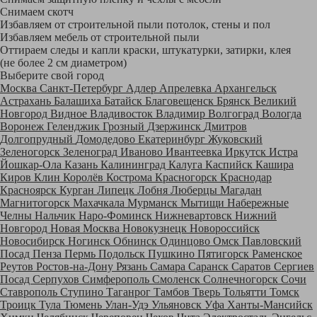
Снимаем скотч
Избавляем от строительной пыли потолок, стены и пол
Избавляем мебель от строительной пыли
Оттираем следы и капли краски, штукатурки, затирки, клея
(не более 2 см диаметром)
Выберите свой город
Москва
Санкт-Петербург
Адлер
Апрелевка
Архангельск
Астрахань
Балашиха
Батайск
Благовещенск
Брянск
Великий
Новгород
Видное
Владивосток
Владимир
Волгоград
Вологда
Воронеж
Геленджик
Грозный
Дзержинск
Дмитров
Долгопрудный
Домодедово
Екатеринбург
Жуковский
Зеленогорск
Зеленоград
Иваново
Ивантеевка
Иркутск
Истра
Йошкар-Ола
Казань
Калининград
Калуга
Каспийск
Кашира
Киров
Клин
Королёв
Кострома
Красногорск
Краснодар
Красноярск
Курган
Липецк
Лобня
Люберцы
Магадан
Магнитогорск
Махачкала
Мурманск
Мытищи
Набережные
Челны
Нальчик
Наро-Фоминск
Нижневартовск
Нижний
Новгород
Новая Москва
Новокузнецк
Новороссийск
Новосибирск
Ногинск
Обнинск
Одинцово
Омск
Павловский
Посад
Пенза
Пермь
Подольск
Пушкино
Пятигорск
Раменское
Реутов
Ростов-на-Дону
Рязань
Самара
Саранск
Саратов
Сергиев
Посад
Серпухов
Симферополь
Смоленск
Солнечногорск
Сочи
Ставрополь
Ступино
Таганрог
Тамбов
Тверь
Тольятти
Томск
Троицк
Тула
Тюмень
Улан-Удэ
Ульяновск
Уфа
Ханты-Мансийск