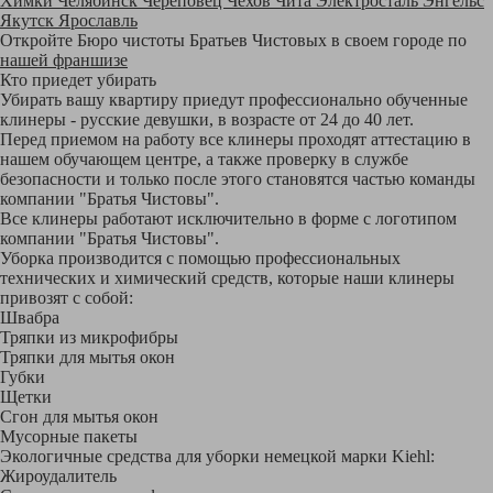
Химки
Челябинск
Череповец
Чехов
Чита
Электросталь
Энгельс
Якутск
Ярославль
Откройте Бюро чистоты Братьев Чистовых в своем городе по
нашей франшизе
Кто приедет убирать
Убирать вашу квартиру приедут профессионально обученные
клинеры - русские девушки, в возрасте от 24 до 40 лет.
Перед приемом на работу все клинеры проходят аттестацию в
нашем обучающем центре, а также проверку в службе
безопасности и только после этого становятся частью команды
компании "Братья Чистовы".
Все клинеры работают исключительно в форме с логотипом
компании "Братья Чистовы".
Уборка производится с помощью профессиональных
технических и химический средств, которые наши клинеры
привозят с собой:
Швабра
Тряпки из микрофибры
Тряпки для мытья окон
Губки
Щетки
Сгон для мытья окон
Мусорные пакеты
Экологичные средства для уборки немецкой марки Kiehl:
Жироудалитель