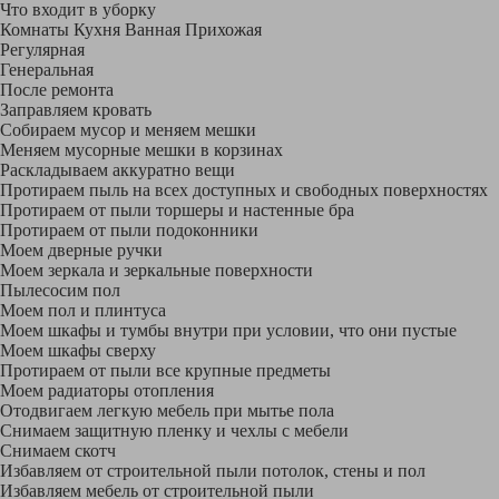
Что входит в уборку
Регу­лярная
Гене­ральная
После ремонта
Заправляем кровать
Собираем мусор и меняем мешки
Меняем мусорные мешки в корзинах
Раскладываем аккуратно вещи
Протираем пыль на всех доступных и свободных поверхностях
Протираем от пыли торшеры и настенные бра
Протираем от пыли подоконники
Моем дверные ручки
Моем зеркала и зеркальные поверхности
Пылесосим пол
Моем пол и плинтуса
Моем шкафы и тумбы внутри при условии, что они пустые
Моем шкафы сверху
Протираем от пыли все крупные предметы
Моем радиаторы отопления
Отодвигаем легкую мебель при мытье пола
Снимаем защитную пленку и чехлы с мебели
Снимаем скотч
Избавляем от строительной пыли потолок, стены и пол
Избавляем мебель от строительной пыли