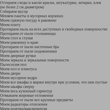
Оттираем следы и капли краски, штукатурки, затирки, клея
(не более 2 см диаметром)
Собираем мусор
Меняем пакеты в мусорных корзинах
Моем грязную посуду в раковине
Моем плиту
Протираем пыль на всех доступных и свободных поверхностях
Протираем от пыли столешницы
Моем стол и стулья
Моем раковину и кран
Протираем от пыли настенные бра
Протираем от пыли подоконники
Моем дверные ручки
Моем зеркала и зеркальные поверхности
Пылесосим пол
Моем пол и плинтуса
Моем двери
Моем мусорное ведро
Моем все шкафы и ящики внутри при условии, что они пустые
Моем шкафы сверху
Моем весь кухонный гарнитур
Отмываем жировые отложения
Протираем от пыли все крупные предметы
Моем радиаторы отопления
Моем розетки/выключатели