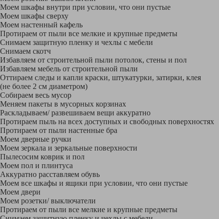
Моем шкафы внутри при условии, что они пустые
Моем шкафы сверху
Моем настенный кафель
Протираем от пыли все мелкие и крупные предметы
Снимаем защитную пленку и чехлы с мебели
Снимаем скотч
Избавляем от строительной пыли потолок, стены и пол
Избавляем мебель от строительной пыли
Оттираем следы и капли краски, штукатурки, затирки, клея
(не более 2 см диаметром)
Собираем весь мусор
Меняем пакеты в мусорных корзинах
Раскладываем/ развешиваем вещи аккуратно
Протираем пыль на всех доступных и свободных поверхностях
Протираем от пыли настенные бра
Моем дверные ручки
Моем зеркала и зеркальные поверхности
Пылесосим коврик и пол
Моем пол и плинтуса
Аккуратно расставляем обувь
Моем все шкафы и ящики при условии, что они пустые
Моем двери
Моем розетки/ выключатели
Протираем от пыли все мелкие и крупные предметы
Снимаем защитную пленку и чехлы с мебели