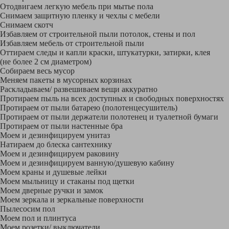
Отодвигаем легкую мебель при мытье пола
Снимаем защитную пленку и чехлы с мебели
Снимаем скотч
Избавляем от строительной пыли потолок, стены и пол
Избавляем мебель от строительной пыли
Оттираем следы и капли краски, штукатурки, затирки, клея
(не более 2 см диаметром)
Собираем весь мусор
Меняем пакеты в мусорных корзинах
Раскладываем/ развешиваем вещи аккуратно
Протираем пыль на всех доступных и свободных поверхностях
Протираем от пыли батарею (полотенцесушитель)
Протираем от пыли держатели полотенец и туалетной бумаги
Протираем от пыли настенные бра
Моем и дезинфицируем унитаз
Натираем до блеска сантехнику
Моем и дезинфицируем раковину
Моем и дезинфицируем ванную/душевую кабину
Моем краны и душевые лейки
Моем мыльницу и стаканы под щетки
Моем дверные ручки и замок
Моем зеркала и зеркальные поверхности
Пылесосим пол
Моем пол и плинтуса
Моем розетки/ выключатели