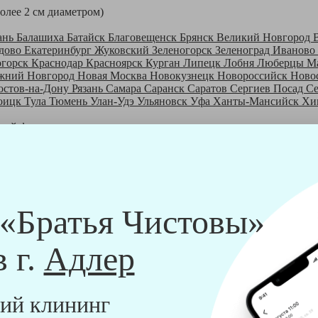
более 2 см диаметром)
ань
Балашиха
Батайск
Благовещенск
Брянск
Великий Новгород
дово
Екатеринбург
Жуковский
Зеленогорск
Зеленоград
Иваново
огорск
Краснодар
Красноярск
Курган
Липецк
Лобня
Люберцы
М
жний Новгород
Новая Москва
Новокузнецк
Новороссийск
Ново
остов-на-Дону
Рязань
Самара
Саранск
Саратов
Сергиев Посад
С
оицк
Тула
Тюмень
Улан-Удэ
Ульяновск
Уфа
Ханты-Мансийск
Хи
шей франшизе
ры - русские девушки, в возрасте от 24 до 40 лет.
шем обучающем центре, а также проверку в службе безопасности
пании "Братья Чистовы".
 и химический средств, которые наши клинеры привозят с собо
 «Братья Чистовы»
в г.
Адлер
ий клининг