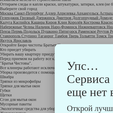
Оттираем следы и капли краски, штукатурки, затирки, клея (не 
Выберите свой город
Москва
Санкт-Петербург
Адлер
Апрелевка
Архангельск
Астрах
Геленджик
Грозный
Дзержинск
Дмитров
Долгопрудный
Домоде
Калуга
Каспийск
Кашира
Киров
Клин
Королёв
Кострома
Красн
Набережные Челны
Нальчик
Наро-Фоминск
Нижневартовск
Ни
Пенза
Пермь
Подольск
Пушкино
Пятигорск
Раменское
Реутов
Р
Ставрополь
Ступино
Таганрог
Тамбов
Тверь
Тольятти
Томск
Тр
Якутск
Ярославль
Откройте Бюро чистоты Братьев Чистовых в своем городе по
на
Кто приедет убирать
Убирать вашу квартиру приедут профессионально обученные клине
Перед приемом на работу все клинеры проходят аттестацию в на
Упс…
"Братья Чистовы".
Все клинеры работают исключительно в форме с логотипом ком
Уборка производится с помощью профессиональных технических
Сервиса
Швабра
Тряпки из микрофибры
Тряпки для мытья окон
еще нет 
Губки
Щетки
Сгон для мытья окон
Мусорные пакеты
Открой лучш
Экологичные средства для уборки немецкой марки Kiehl: