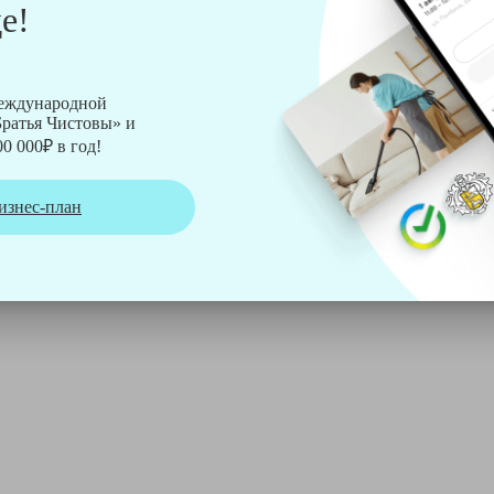
е!
рмы Soteco, а также утюг, ведро, парогенератор, аппарат дл
международной
ратья Чистовы» и
0 000₽ в год!
изнес-план