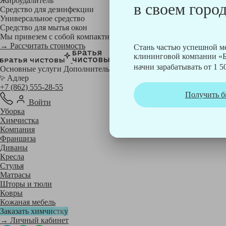
Жироудалитель
в своем город
Средство для дезинфекции
Универсальное средство
Средство для мытья окон
Мы привезем с собой компактный профессиональный пылесос фи
→ Рассчитать стоимость
Стань частью успешной 
клининговой компании «Б
начни зарабатывать от 1 50
Основные услуги
Дополнительные
Адлер
+7 (862) 555-28-55
Получить б
Войти
Уборка
Химчистка
Компания
Франшиза
Диваны
Кресла
Стулья
Матрасы
Шторы и тюли
Ковры
Кожаная мебель
Заказать химчистку
→ Личный кабинет