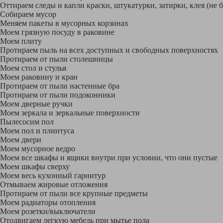
Оттираем следы и капли краски, штукатурки, затирки, клея (не 
Собираем мусор
Меняем пакеты в мусорных корзинах
Моем грязную посуду в раковине
Моем плиту
Протираем пыль на всех доступных и свободных поверхностях
Протираем от пыли столешницы
Моем стол и стулья
Моем раковину и кран
Протираем от пыли настенные бра
Протираем от пыли подоконники
Моем дверные ручки
Моем зеркала и зеркальные поверхности
Пылесосим пол
Моем пол и плинтуса
Моем двери
Моем мусорное ведро
Моем все шкафы и ящики внутри при условии, что они пустые
Моем шкафы сверху
Моем весь кухонный гарнитур
Отмываем жировые отложения
Протираем от пыли все крупные предметы
Моем радиаторы отопления
Моем розетки/выключатели
Отодвигаем легкую мебель при мытье пола