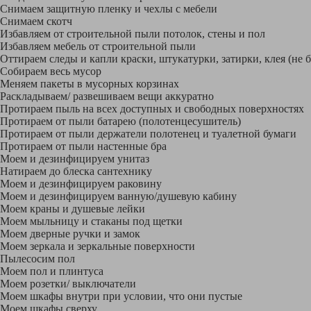
Снимаем защитную пленку и чехлы с мебели
Снимаем скотч
Избавляем от строительной пыли потолок, стены и пол
Избавляем мебель от строительной пыли
Оттираем следы и капли краски, штукатурки, затирки, клея (не 
Собираем весь мусор
Меняем пакеты в мусорных корзинах
Раскладываем/ развешиваем вещи аккуратно
Протираем пыль на всех доступных и свободных поверхностях
Протираем от пыли батарею (полотенцесушитель)
Протираем от пыли держатели полотенец и туалетной бумаги
Протираем от пыли настенные бра
Моем и дезинфицируем унитаз
Натираем до блеска сантехнику
Моем и дезинфицируем раковину
Моем и дезинфицируем ванную/душевую кабину
Моем краны и душевые лейки
Моем мыльницу и стаканы под щетки
Моем дверные ручки и замок
Моем зеркала и зеркальные поверхности
Пылесосим пол
Моем пол и плинтуса
Моем розетки/ выключатели
Моем шкафы внутри при условии, что они пустые
Моем шкафы сверху