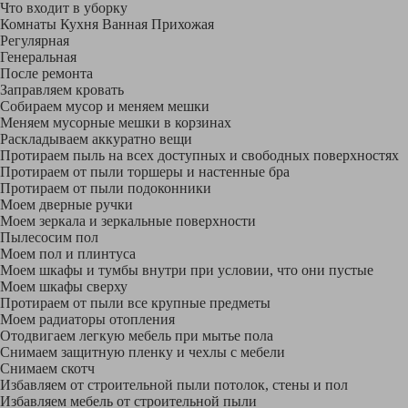
Что входит в уборку
Регу­лярная
Гене­ральная
После ремонта
Заправляем кровать
Собираем мусор и меняем мешки
Меняем мусорные мешки в корзинах
Раскладываем аккуратно вещи
Протираем пыль на всех доступных и свободных поверхностях
Протираем от пыли торшеры и настенные бра
Протираем от пыли подоконники
Моем дверные ручки
Моем зеркала и зеркальные поверхности
Пылесосим пол
Моем пол и плинтуса
Моем шкафы и тумбы внутри при условии, что они пустые
Моем шкафы сверху
Протираем от пыли все крупные предметы
Моем радиаторы отопления
Отодвигаем легкую мебель при мытье пола
Снимаем защитную пленку и чехлы с мебели
Снимаем скотч
Избавляем от строительной пыли потолок, стены и пол
Избавляем мебель от строительной пыли