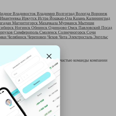
Видное
Владивосток
Владимир
Волгоград
Вологда
Воронеж
Ивантеевка
Иркутск
Истра
Йошкар-Ола
Казань
Калининград
агадан
Магнитогорск
Махачкала
Мурманск
Мытищи
сибирск
Ногинск
Обнинск
Одинцово
Омск
Павловский Посад
ерпухов
Симферополь
Смоленск
Солнечногорск
Сочи
мки
Челябинск
Череповец
Чехов
Чита
Электросталь
Энгельс
 и только после этого становятся частью команды компании
й: