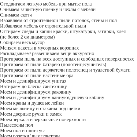
Отодвигаем легкую мебель при мытье пола
Снимаем защитную пленку и чехлы с мебели
Снимаем скотч
Избавляем от строительной пыли потолок, стены и пол
Избавляем мебель от строительной пыли
Оттираем следы и капли краски, штукатурки, затирки, клея
(не более 2 см диаметром)
Собираем весь мусор
Меняем пакеты в мусорных корзинах
Раскладываем/ развешиваем вещи аккуратно
Протираем пыль на всех доступных и свободных поверхностях
Протираем от пыли батарею (полотенцесушитель)
Протираем от пыли держатели полотенец и туалетной бумаги
Протираем от пыли настенные бра
Моем и дезинфицируем унитаз
Натираем до блеска сантехнику
Моем и дезинфицируем раковину
Моем и дезинфицируем ванную/душевую кабину
Моем краны и душевые лейки
Моем мыльницу и стаканы под щетки
Моем дверные ручки и замок
Моем зеркала и зеркальные поверхности
Пылесосим пол
Моем пол и плинтуса
Моем розетки/ выключатели