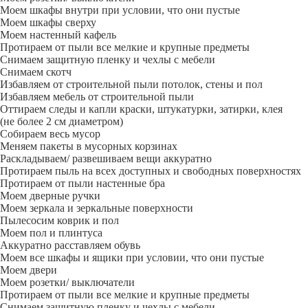
Моем шкафы внутри при условии, что они пустые
Моем шкафы сверху
Моем настенный кафель
Протираем от пыли все мелкие и крупные предметы
Снимаем защитную пленку и чехлы с мебели
Снимаем скотч
Избавляем от строительной пыли потолок, стены и пол
Избавляем мебель от строительной пыли
Оттираем следы и капли краски, штукатурки, затирки, клея
(не более 2 см диаметром)
Собираем весь мусор
Меняем пакеты в мусорных корзинах
Раскладываем/ развешиваем вещи аккуратно
Протираем пыль на всех доступных и свободных поверхностях
Протираем от пыли настенные бра
Моем дверные ручки
Моем зеркала и зеркальные поверхности
Пылесосим коврик и пол
Моем пол и плинтуса
Аккуратно расставляем обувь
Моем все шкафы и ящики при условии, что они пустые
Моем двери
Моем розетки/ выключатели
Протираем от пыли все мелкие и крупные предметы
Снимаем защитную пленку и чехлы с мебели