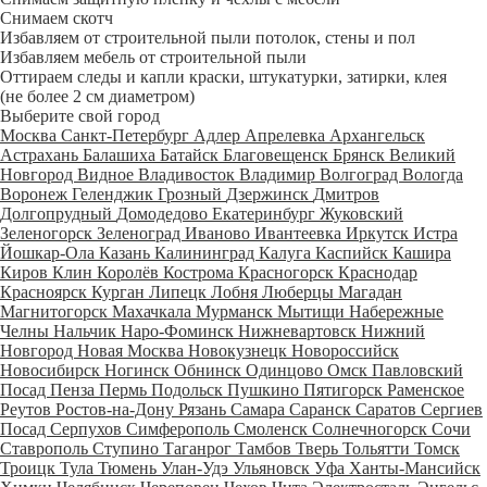
Снимаем скотч
Избавляем от строительной пыли потолок, стены и пол
Избавляем мебель от строительной пыли
Оттираем следы и капли краски, штукатурки, затирки, клея
(не более 2 см диаметром)
Выберите свой город
Москва
Санкт-Петербург
Адлер
Апрелевка
Архангельск
Астрахань
Балашиха
Батайск
Благовещенск
Брянск
Великий
Новгород
Видное
Владивосток
Владимир
Волгоград
Вологда
Воронеж
Геленджик
Грозный
Дзержинск
Дмитров
Долгопрудный
Домодедово
Екатеринбург
Жуковский
Зеленогорск
Зеленоград
Иваново
Ивантеевка
Иркутск
Истра
Йошкар-Ола
Казань
Калининград
Калуга
Каспийск
Кашира
Киров
Клин
Королёв
Кострома
Красногорск
Краснодар
Красноярск
Курган
Липецк
Лобня
Люберцы
Магадан
Магнитогорск
Махачкала
Мурманск
Мытищи
Набережные
Челны
Нальчик
Наро-Фоминск
Нижневартовск
Нижний
Новгород
Новая Москва
Новокузнецк
Новороссийск
Новосибирск
Ногинск
Обнинск
Одинцово
Омск
Павловский
Посад
Пенза
Пермь
Подольск
Пушкино
Пятигорск
Раменское
Реутов
Ростов-на-Дону
Рязань
Самара
Саранск
Саратов
Сергиев
Посад
Серпухов
Симферополь
Смоленск
Солнечногорск
Сочи
Ставрополь
Ступино
Таганрог
Тамбов
Тверь
Тольятти
Томск
Троицк
Тула
Тюмень
Улан-Удэ
Ульяновск
Уфа
Ханты-Мансийск