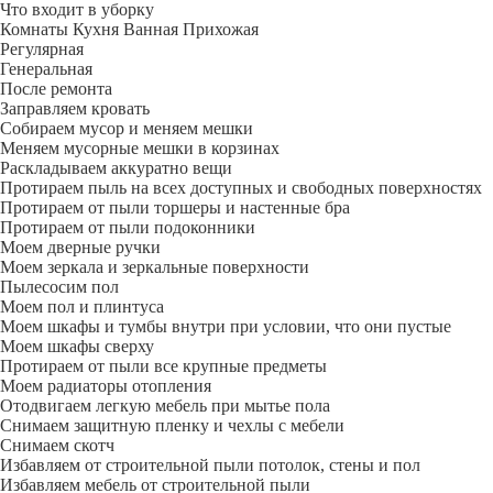
Что входит в уборку
Регу­лярная
Гене­ральная
После ремонта
Заправляем кровать
Собираем мусор и меняем мешки
Меняем мусорные мешки в корзинах
Раскладываем аккуратно вещи
Протираем пыль на всех доступных и свободных поверхностях
Протираем от пыли торшеры и настенные бра
Протираем от пыли подоконники
Моем дверные ручки
Моем зеркала и зеркальные поверхности
Пылесосим пол
Моем пол и плинтуса
Моем шкафы и тумбы внутри при условии, что они пустые
Моем шкафы сверху
Протираем от пыли все крупные предметы
Моем радиаторы отопления
Отодвигаем легкую мебель при мытье пола
Снимаем защитную пленку и чехлы с мебели
Снимаем скотч
Избавляем от строительной пыли потолок, стены и пол
Избавляем мебель от строительной пыли