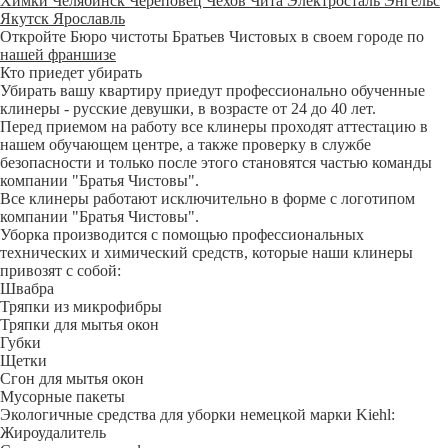
Химки
Челябинск
Череповец
Чехов
Чита
Электросталь
Энгельс
Якутск
Ярославль
Откройте Бюро чистоты Братьев Чистовых в своем городе по
нашей франшизе
Кто приедет убирать
Убирать вашу квартиру приедут профессионально обученные
клинеры - русские девушки, в возрасте от 24 до 40 лет.
Перед приемом на работу все клинеры проходят аттестацию в
нашем обучающем центре, а также проверку в службе
безопасности и только после этого становятся частью команды
компании "Братья Чистовы".
Все клинеры работают исключительно в форме с логотипом
компании "Братья Чистовы".
Уборка производится с помощью профессиональных
технических и химический средств, которые наши клинеры
привозят с собой:
Швабра
Тряпки из микрофибры
Тряпки для мытья окон
Губки
Щетки
Сгон для мытья окон
Мусорные пакеты
Экологичные средства для уборки немецкой марки Kiehl:
Жироудалитель