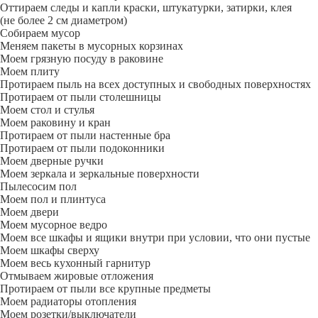
Оттираем следы и капли краски, штукатурки, затирки, клея
(не более 2 см диаметром)
Собираем мусор
Меняем пакеты в мусорных корзинах
Моем грязную посуду в раковине
Моем плиту
Протираем пыль на всех доступных и свободных поверхностях
Протираем от пыли столешницы
Моем стол и стулья
Моем раковину и кран
Протираем от пыли настенные бра
Протираем от пыли подоконники
Моем дверные ручки
Моем зеркала и зеркальные поверхности
Пылесосим пол
Моем пол и плинтуса
Моем двери
Моем мусорное ведро
Моем все шкафы и ящики внутри при условии, что они пустые
Моем шкафы сверху
Моем весь кухонный гарнитур
Отмываем жировые отложения
Протираем от пыли все крупные предметы
Моем радиаторы отопления
Моем розетки/выключатели