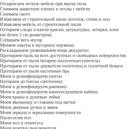
Отодвигаем легкую мебель при мытье пола
Снимаем защитную пленку и чехлы с мебели
Снимаем скотч
Избавляем от строительной пыли потолок, стены и пол
Избавляем мебель от строительной пыли
Оттираем следы и капли краски, штукатурки, затирки, клея
(не более 2 см диаметром)
Собираем весь мусор
Меняем пакеты в мусорных корзинах
Раскладываем/ развешиваем вещи аккуратно
Протираем пыль на всех доступных и свободных поверхностях
Протираем от пыли батарею (полотенцесушитель)
Протираем от пыли держатели полотенец и туалетной бумаги
Протираем от пыли настенные бра
Моем и дезинфицируем унитаз
Натираем до блеска сантехнику
Моем и дезинфицируем раковину
Моем и дезинфицируем ванную/душевую кабину
Моем краны и душевые лейки
Моем мыльницу и стаканы под щетки
Моем дверные ручки и замок
Моем зеркала и зеркальные поверхности
Пылесосим пол
Моем пол и плинтуса
Моем розетки/ выключатели