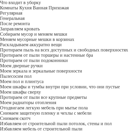
Что входит в уборку
Регу­лярная
Гене­ральная
После ремонта
Заправляем кровать
Собираем мусор и меняем мешки
Меняем мусорные мешки в корзинах
Раскладываем аккуратно вещи
Протираем пыль на всех доступных и свободных поверхностях
Протираем от пыли торшеры и настенные бра
Протираем от пыли подоконники
Моем дверные ручки
Моем зеркала и зеркальные поверхности
Пылесосим пол
Моем пол и плинтуса
Моем шкафы и тумбы внутри при условии, что они пустые
Моем шкафы сверху
Протираем от пыли все крупные предметы
Моем радиаторы отопления
Отодвигаем легкую мебель при мытье пола
Снимаем защитную пленку и чехлы с мебели
Снимаем скотч
Избавляем от строительной пыли потолок, стены и пол
Избавляем мебель от строительной пыли