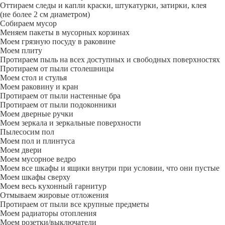
Оттираем следы и капли краски, штукатурки, затирки, клея
(не более 2 см диаметром)
Собираем мусор
Меняем пакеты в мусорных корзинах
Моем грязную посуду в раковине
Моем плиту
Протираем пыль на всех доступных и свободных поверхностях
Протираем от пыли столешницы
Моем стол и стулья
Моем раковину и кран
Протираем от пыли настенные бра
Протираем от пыли подоконники
Моем дверные ручки
Моем зеркала и зеркальные поверхности
Пылесосим пол
Моем пол и плинтуса
Моем двери
Моем мусорное ведро
Моем все шкафы и ящики внутри при условии, что они пустые
Моем шкафы сверху
Моем весь кухонный гарнитур
Отмываем жировые отложения
Протираем от пыли все крупные предметы
Моем радиаторы отопления
Моем розетки/выключатели