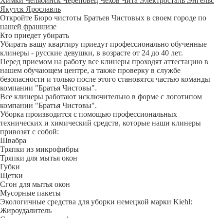
Химки
Челябинск
Череповец
Чехов
Чита
Электросталь
Энгельс
Якутск
Ярославль
Откройте Бюро чистоты Братьев Чистовых в своем городе по
нашей франшизе
Кто приедет убирать
Убирать вашу квартиру приедут профессионально обученные
клинеры - русские девушки, в возрасте от 24 до 40 лет.
Перед приемом на работу все клинеры проходят аттестацию в
нашем обучающем центре, а также проверку в службе
безопасности и только после этого становятся частью команды
компании "Братья Чистовы".
Все клинеры работают исключительно в форме с логотипом
компании "Братья Чистовы".
Уборка производится с помощью профессиональных
технических и химический средств, которые наши клинеры
привозят с собой:
Швабра
Тряпки из микрофибры
Тряпки для мытья окон
Губки
Щетки
Сгон для мытья окон
Мусорные пакеты
Экологичные средства для уборки немецкой марки Kiehl:
Жироудалитель