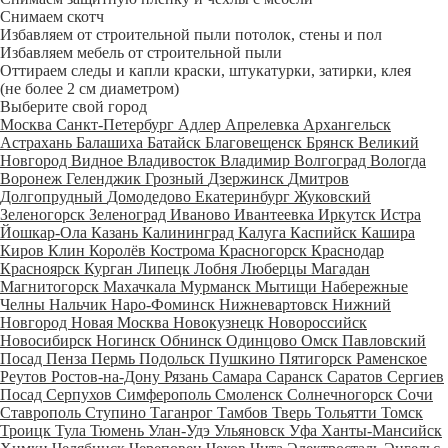
Снимаем скотч
Избавляем от строительной пыли потолок, стены и пол
Избавляем мебель от строительной пыли
Оттираем следы и капли краски, штукатурки, затирки, клея
(не более 2 см диаметром)
Выберите свой город
Москва
Санкт-Петербург
Адлер
Апрелевка
Архангельск
Астрахань
Балашиха
Батайск
Благовещенск
Брянск
Великий
Новгород
Видное
Владивосток
Владимир
Волгоград
Вологда
Воронеж
Геленджик
Грозный
Дзержинск
Дмитров
Долгопрудный
Домодедово
Екатеринбург
Жуковский
Зеленогорск
Зеленоград
Иваново
Ивантеевка
Иркутск
Истра
Йошкар-Ола
Казань
Калининград
Калуга
Каспийск
Кашира
Киров
Клин
Королёв
Кострома
Красногорск
Краснодар
Красноярск
Курган
Липецк
Лобня
Люберцы
Магадан
Магнитогорск
Махачкала
Мурманск
Мытищи
Набережные
Челны
Нальчик
Наро-Фоминск
Нижневартовск
Нижний
Новгород
Новая Москва
Новокузнецк
Новороссийск
Новосибирск
Ногинск
Обнинск
Одинцово
Омск
Павловский
Посад
Пенза
Пермь
Подольск
Пушкино
Пятигорск
Раменское
Реутов
Ростов-на-Дону
Рязань
Самара
Саранск
Саратов
Сергиев
Посад
Серпухов
Симферополь
Смоленск
Солнечногорск
Сочи
Ставрополь
Ступино
Таганрог
Тамбов
Тверь
Тольятти
Томск
Троицк
Тула
Тюмень
Улан-Удэ
Ульяновск
Уфа
Ханты-Мансийск