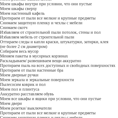
Моем шкафы внутри при условии, что они пустые
Моем шкафы сверху
Моем настенный кафель
Протираем от пыли все мелкие и крупные предметы
Снимаем защитную пленку и чехлы с мебели
Снимаем скотч
Избавляем от строительной пыли потолок, стены и пол
Избавляем мебель от строительной пыли
Оттираем следы и капли краски, штукатурки, затирки, клея
(не более 2 см диаметром)
Собираем весь мусор
Меняем пакеты в мусорных корзинах
Раскладываем/ развешиваем вещи аккуратно
Протираем пыль на всех доступных и свободных поверхностях
Протираем от пыли настенные бра
Моем дверные ручки
Моем зеркала и зеркальные поверхности
Пылесосим коврик и пол
Моем пол и плинтуса
Аккуратно расставляем обувь
Моем все шкафы и ящики при условии, что они пустые
Моем двери
Моем розетки/ выключатели
Протираем от пыли все мелкие и крупные предметы
Снимаем защитную пленку и чехлы с мебели