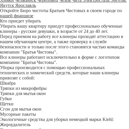
Химки
Челябинск
Череповец
Чехов
Чита
Электросталь
Энгельс
Якутск
Ярославль
Откройте Бюро чистоты Братьев Чистовых в своем городе по
нашей франшизе
Кто приедет убирать
Убирать вашу квартиру приедут профессионально обученные
клинеры - русские девушки, в возрасте от 24 до 40 лет.
Перед приемом на работу все клинеры проходят аттестацию в
нашем обучающем центре, а также проверку в службе
безопасности и только после этого становятся частью команды
компании "Братья Чистовы".
Все клинеры работают исключительно в форме с логотипом
компании "Братья Чистовы".
Уборка производится с помощью профессиональных
технических и химический средств, которые наши клинеры
привозят с собой:
Швабра
Тряпки из микрофибры
Тряпки для мытья окон
Губки
Щетки
Сгон для мытья окон
Мусорные пакеты
Экологичные средства для уборки немецкой марки Kiehl:
Жироудалитель