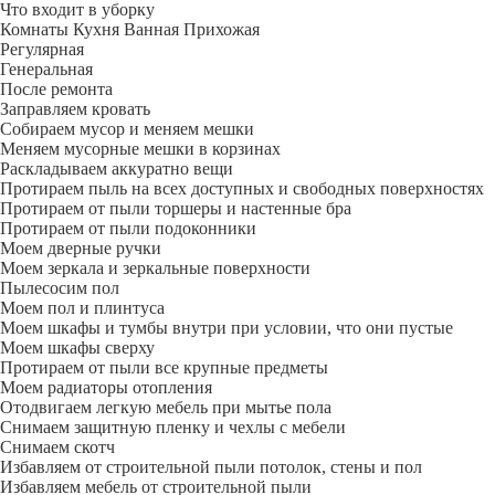
Что входит в уборку
Регу­лярная
Гене­ральная
После ремонта
Заправляем кровать
Собираем мусор и меняем мешки
Меняем мусорные мешки в корзинах
Раскладываем аккуратно вещи
Протираем пыль на всех доступных и свободных поверхностях
Протираем от пыли торшеры и настенные бра
Протираем от пыли подоконники
Моем дверные ручки
Моем зеркала и зеркальные поверхности
Пылесосим пол
Моем пол и плинтуса
Моем шкафы и тумбы внутри при условии, что они пустые
Моем шкафы сверху
Протираем от пыли все крупные предметы
Моем радиаторы отопления
Отодвигаем легкую мебель при мытье пола
Снимаем защитную пленку и чехлы с мебели
Снимаем скотч
Избавляем от строительной пыли потолок, стены и пол
Избавляем мебель от строительной пыли