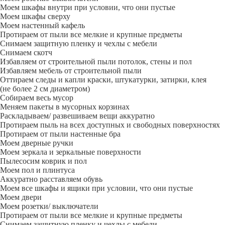
Моем шкафы внутри при условии, что они пустые
Моем шкафы сверху
Моем настенный кафель
Протираем от пыли все мелкие и крупные предметы
Снимаем защитную пленку и чехлы с мебели
Снимаем скотч
Избавляем от строительной пыли потолок, стены и пол
Избавляем мебель от строительной пыли
Оттираем следы и капли краски, штукатурки, затирки, клея
(не более 2 см диаметром)
Собираем весь мусор
Меняем пакеты в мусорных корзинах
Раскладываем/ развешиваем вещи аккуратно
Протираем пыль на всех доступных и свободных поверхностях
Протираем от пыли настенные бра
Моем дверные ручки
Моем зеркала и зеркальные поверхности
Пылесосим коврик и пол
Моем пол и плинтуса
Аккуратно расставляем обувь
Моем все шкафы и ящики при условии, что они пустые
Моем двери
Моем розетки/ выключатели
Протираем от пыли все мелкие и крупные предметы
Снимаем защитную пленку и чехлы с мебели