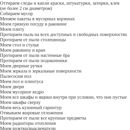
Оттираем следы и капли краски, штукатурки, затирки, клея
(не более 2 см диаметром)
Собираем мусор
Меняем пакеты в мусорных корзинах
Моем грязную посуду в раковине
Моем плиту
Протираем пыль на всех доступных и свободных поверхностях
Протираем от пыли столешницы
Моем стол и стулья
Моем раковину и кран
Протираем от пыли настенные бра
Протираем от пыли подоконники
Моем дверные ручки
Моем зеркала и зеркальные поверхности
Пылесосим пол
Моем пол и плинтуса
Моем двери
Моем мусорное ведро
Моем все шкафы и ящики внутри при условии, что они пустые
Моем шкафы сверху
Моем весь кухонный гарнитур
Отмываем жировые отложения
Протираем от пыли все крупные предметы
Моем радиаторы отопления
Моем розетки/выключатели