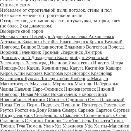
Снимаем скотч
Избавляем от строительной пыли потолок, стены и пол
Избавляем мебель от строительной пыли
Оттираем следы и капли краски, штукатурки, затирки, клея
(не более 2 см диаметром)
Выберите свой город
Москва
Санкт-Петербург
Адлер
Апрелевка
Архангельск
Астрахань
Балашиха
Батайск
Благовещенск
Брянск
Великий
Новгород
Видное
Владивосток
Владимир
Волгоград
Вологда
Воронеж
Геленджик
Грозный
Дзержинск
Дмитров
Долгопрудный
Домодедово
Екатеринбург
Жуковский
Зеленогорск
Зеленоград
Иваново
Ивантеевка
Иркутск
Истра
Йошкар-Ола
Казань
Калининград
Калуга
Каспийск
Кашира
Киров
Клин
Королёв
Кострома
Красногорск
Краснодар
Красноярск
Курган
Липецк
Лобня
Люберцы
Магадан
Магнитогорск
Махачкала
Мурманск
Мытищи
Набережные
Челны
Нальчик
Наро-Фоминск
Нижневартовск
Нижний
Новгород
Новая Москва
Новокузнецк
Новороссийск
Новосибирск
Ногинск
Обнинск
Одинцово
Омск
Павловский
Посад
Пенза
Пермь
Подольск
Пушкино
Пятигорск
Раменское
Реутов
Ростов-на-Дону
Рязань
Самара
Саранск
Саратов
Сергиев
Посад
Серпухов
Симферополь
Смоленск
Солнечногорск
Сочи
Ставрополь
Ступино
Таганрог
Тамбов
Тверь
Тольятти
Томск
Троицк
Тула
Тюмень
Улан-Удэ
Ульяновск
Уфа
Ханты-Мансийск