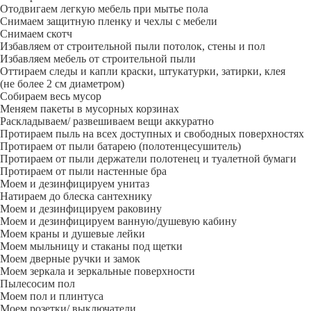
Отодвигаем легкую мебель при мытье пола
Снимаем защитную пленку и чехлы с мебели
Снимаем скотч
Избавляем от строительной пыли потолок, стены и пол
Избавляем мебель от строительной пыли
Оттираем следы и капли краски, штукатурки, затирки, клея
(не более 2 см диаметром)
Собираем весь мусор
Меняем пакеты в мусорных корзинах
Раскладываем/ развешиваем вещи аккуратно
Протираем пыль на всех доступных и свободных поверхностях
Протираем от пыли батарею (полотенцесушитель)
Протираем от пыли держатели полотенец и туалетной бумаги
Протираем от пыли настенные бра
Моем и дезинфицируем унитаз
Натираем до блеска сантехнику
Моем и дезинфицируем раковину
Моем и дезинфицируем ванную/душевую кабину
Моем краны и душевые лейки
Моем мыльницу и стаканы под щетки
Моем дверные ручки и замок
Моем зеркала и зеркальные поверхности
Пылесосим пол
Моем пол и плинтуса
Моем розетки/ выключатели