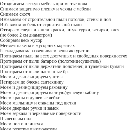
Отодвигаем легкую мебель при мытье пола
Снимаем защитную пленку и чехлы с мебели
Снимаем скотч
Избавляем от строительной пыли потолок, стены и пол
Избавляем мебель от строительной пыли
Оттираем следы и капли краски, штукатурки, затирки, клея
(не более 2 см диаметром)
Собираем весь мусор
Меняем пакеты в мусорных корзинах
Раскладываем/ развешиваем вещи аккуратно
Протираем пыль на всех доступных и свободных поверхностях
Протираем от пыли батарею (полотенцесушитель)
Протираем от пыли держатели полотенец и туалетной бумаги
Протираем от пыли настенные бра
Моем и дезинфицируем унитаз
Натираем до блеска сантехнику
Моем и дезинфицируем раковину
Моем и дезинфицируем ванную/душевую кабину
Моем краны и душевые лейки
Моем мыльницу и стаканы под щетки
Моем дверные ручки и замок
Моем зеркала и зеркальные поверхности
Пылесосим пол
Моем пол и плинтуса
Моем розетки/ выключатели