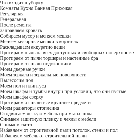
Что входит в уборку
Регу­лярная
Гене­ральная
После ремонта
Заправляем кровать
Собираем мусор и меняем мешки
Меняем мусорные мешки в корзинах
Раскладываем аккуратно вещи
Протираем пыль на всех доступных и свободных поверхностях
Протираем от пыли торшеры и настенные бра
Протираем от пыли подоконники
Моем дверные ручки
Моем зеркала и зеркальные поверхности
Пылесосим пол
Моем пол и плинтуса
Моем шкафы и тумбы внутри при условии, что они пустые
Моем шкафы сверху
Протираем от пыли все крупные предметы
Моем радиаторы отопления
Отодвигаем легкую мебель при мытье пола
Снимаем защитную пленку и чехлы с мебели
Снимаем скотч
Избавляем от строительной пыли потолок, стены и пол
Избавляем мебель от строительной пыли