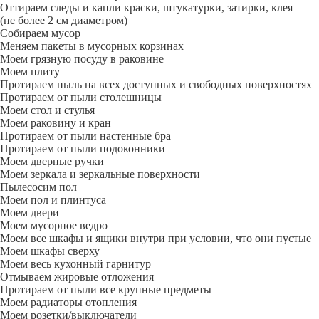
Оттираем следы и капли краски, штукатурки, затирки, клея
(не более 2 см диаметром)
Собираем мусор
Меняем пакеты в мусорных корзинах
Моем грязную посуду в раковине
Моем плиту
Протираем пыль на всех доступных и свободных поверхностях
Протираем от пыли столешницы
Моем стол и стулья
Моем раковину и кран
Протираем от пыли настенные бра
Протираем от пыли подоконники
Моем дверные ручки
Моем зеркала и зеркальные поверхности
Пылесосим пол
Моем пол и плинтуса
Моем двери
Моем мусорное ведро
Моем все шкафы и ящики внутри при условии, что они пустые
Моем шкафы сверху
Моем весь кухонный гарнитур
Отмываем жировые отложения
Протираем от пыли все крупные предметы
Моем радиаторы отопления
Моем розетки/выключатели