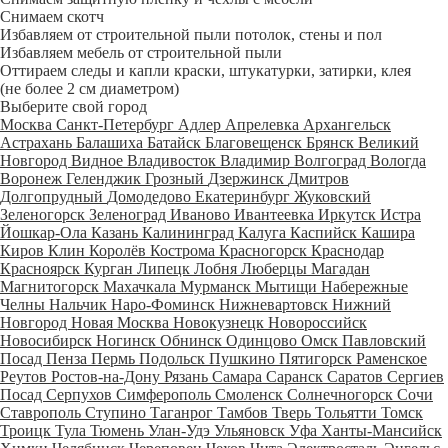
Снимаем скотч
Избавляем от строительной пыли потолок, стены и пол
Избавляем мебель от строительной пыли
Оттираем следы и капли краски, штукатурки, затирки, клея
(не более 2 см диаметром)
Выберите свой город
Москва
Санкт-Петербург
Адлер
Апрелевка
Архангельск
Астрахань
Балашиха
Батайск
Благовещенск
Брянск
Великий
Новгород
Видное
Владивосток
Владимир
Волгоград
Вологда
Воронеж
Геленджик
Грозный
Дзержинск
Дмитров
Долгопрудный
Домодедово
Екатеринбург
Жуковский
Зеленогорск
Зеленоград
Иваново
Ивантеевка
Иркутск
Истра
Йошкар-Ола
Казань
Калининград
Калуга
Каспийск
Кашира
Киров
Клин
Королёв
Кострома
Красногорск
Краснодар
Красноярск
Курган
Липецк
Лобня
Люберцы
Магадан
Магнитогорск
Махачкала
Мурманск
Мытищи
Набережные
Челны
Нальчик
Наро-Фоминск
Нижневартовск
Нижний
Новгород
Новая Москва
Новокузнецк
Новороссийск
Новосибирск
Ногинск
Обнинск
Одинцово
Омск
Павловский
Посад
Пенза
Пермь
Подольск
Пушкино
Пятигорск
Раменское
Реутов
Ростов-на-Дону
Рязань
Самара
Саранск
Саратов
Сергиев
Посад
Серпухов
Симферополь
Смоленск
Солнечногорск
Сочи
Ставрополь
Ступино
Таганрог
Тамбов
Тверь
Тольятти
Томск
Троицк
Тула
Тюмень
Улан-Удэ
Ульяновск
Уфа
Ханты-Мансийск