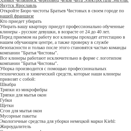
Химки
Челябинск
Череповец
Чехов
Чита
Электросталь
Энгельс
Якутск
Ярославль
Откройте Бюро чистоты Братьев Чистовых в своем городе по
нашей франшизе
Кто приедет убирать
Убирать вашу квартиру приедут профессионально обученные
клинеры - русские девушки, в возрасте от 24 до 40 лет.
Перед приемом на работу все клинеры проходят аттестацию в
нашем обучающем центре, а также проверку в службе
безопасности и только после этого становятся частью команды
компании "Братья Чистовы".
Все клинеры работают исключительно в форме с логотипом
компании "Братья Чистовы".
Уборка производится с помощью профессиональных
технических и химический средств, которые наши клинеры
привозят с собой:
Швабра
Тряпки из микрофибры
Тряпки для мытья окон
Губки
Щетки
Сгон для мытья окон
Мусорные пакеты
Экологичные средства для уборки немецкой марки Kiehl:
Жироудалитель