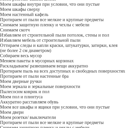
Моем шкафы внутри при условии, что они пустые
Моем шкафы сверху
Моем настенный кафель
Протираем от пыли все мелкие и крупные предметы
Снимаем защитную пленку и чехлы с мебели
Снимаем скотч
Избавляем от строительной пыли потолок, стены и пол
Избавляем мебель от строительной пыли
Оттираем следы и капли краски, штукатурки, затирки, клея
(не более 2 см диаметром)
Собираем весь мусор
Меняем пакеты в мусорных корзинах
Раскладываем/ развешиваем вещи аккуратно
Протираем пыль на всех доступных и свободных поверхностях
Протираем от пыли настенные бра
Моем дверные ручки
Моем зеркала и зеркальные поверхности
Пылесосим коврик и пол
Моем пол и плинтуса
Аккуратно расставляем обувь
Моем все шкафы и ящики при условии, что они пустые
Моем двери
Моем розетки/ выключатели
Протираем от пыли все мелкие и крупные предметы
Снимаем защитную пленку и чехлы с мебели