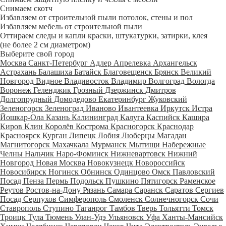
Снимаем скотч
Избавляем от строительной пыли потолок, стены и пол
Избавляем мебель от строительной пыли
Оттираем следы и капли краски, штукатурки, затирки, клея
(не более 2 см диаметром)
Выберите свой город
Москва
Санкт-Петербург
Адлер
Апрелевка
Архангельск
Астрахань
Балашиха
Батайск
Благовещенск
Брянск
Великий
Новгород
Видное
Владивосток
Владимир
Волгоград
Вологда
Воронеж
Геленджик
Грозный
Дзержинск
Дмитров
Долгопрудный
Домодедово
Екатеринбург
Жуковский
Зеленогорск
Зеленоград
Иваново
Ивантеевка
Иркутск
Истра
Йошкар-Ола
Казань
Калининград
Калуга
Каспийск
Кашира
Киров
Клин
Королёв
Кострома
Красногорск
Краснодар
Красноярск
Курган
Липецк
Лобня
Люберцы
Магадан
Магнитогорск
Махачкала
Мурманск
Мытищи
Набережные
Челны
Нальчик
Наро-Фоминск
Нижневартовск
Нижний
Новгород
Новая Москва
Новокузнецк
Новороссийск
Новосибирск
Ногинск
Обнинск
Одинцово
Омск
Павловский
Посад
Пенза
Пермь
Подольск
Пушкино
Пятигорск
Раменское
Реутов
Ростов-на-Дону
Рязань
Самара
Саранск
Саратов
Сергиев
Посад
Серпухов
Симферополь
Смоленск
Солнечногорск
Сочи
Ставрополь
Ступино
Таганрог
Тамбов
Тверь
Тольятти
Томск
Троицк
Тула
Тюмень
Улан-Удэ
Ульяновск
Уфа
Ханты-Мансийск