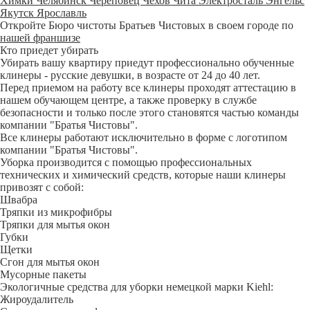
Химки
Челябинск
Череповец
Чехов
Чита
Электросталь
Энгельс
Якутск
Ярославль
Откройте Бюро чистоты Братьев Чистовых в своем городе по
нашей франшизе
Кто приедет убирать
Убирать вашу квартиру приедут профессионально обученные
клинеры - русские девушки, в возрасте от 24 до 40 лет.
Перед приемом на работу все клинеры проходят аттестацию в
нашем обучающем центре, а также проверку в службе
безопасности и только после этого становятся частью команды
компании "Братья Чистовы".
Все клинеры работают исключительно в форме с логотипом
компании "Братья Чистовы".
Уборка производится с помощью профессиональных
технических и химический средств, которые наши клинеры
привозят с собой:
Швабра
Тряпки из микрофибры
Тряпки для мытья окон
Губки
Щетки
Сгон для мытья окон
Мусорные пакеты
Экологичные средства для уборки немецкой марки Kiehl:
Жироудалитель