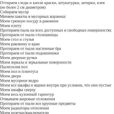
Оттираем следы и капли краски, штукатурки, затирки, клея
(не более 2 см диаметром)
Собираем мусор
Меняем пакеты в мусорных корзинах
Моем грязную посуду в раковине
Моем плиту
Протираем пыль на всех доступных и свободных поверхностях
Протираем от пыли столешницы
Моем стол и стулья
Моем раковину и кран
Протираем от пыли настенные бра
Протираем от пыли подоконники
Моем дверные ручки
Моем зеркала и зеркальные поверхности
Пылесосим пол
Моем пол и плинтуса
Моем двери
Моем мусорное ведро
Моем все шкафы и ящики внутри при условии, что они пустые
Моем шкафы сверху
Моем весь кухонный гарнитур
Отмываем жировые отложения
Протираем от пыли все крупные предметы
Моем радиаторы отопления
Моем розетки/выключатели