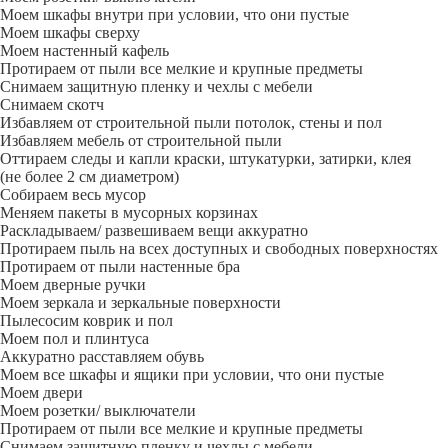
Моем шкафы внутри при условии, что они пустые
Моем шкафы сверху
Моем настенный кафель
Протираем от пыли все мелкие и крупные предметы
Снимаем защитную пленку и чехлы с мебели
Снимаем скотч
Избавляем от строительной пыли потолок, стены и пол
Избавляем мебель от строительной пыли
Оттираем следы и капли краски, штукатурки, затирки, клея
(не более 2 см диаметром)
Собираем весь мусор
Меняем пакеты в мусорных корзинах
Раскладываем/ развешиваем вещи аккуратно
Протираем пыль на всех доступных и свободных поверхностях
Протираем от пыли настенные бра
Моем дверные ручки
Моем зеркала и зеркальные поверхности
Пылесосим коврик и пол
Моем пол и плинтуса
Аккуратно расставляем обувь
Моем все шкафы и ящики при условии, что они пустые
Моем двери
Моем розетки/ выключатели
Протираем от пыли все мелкие и крупные предметы
Снимаем защитную пленку и чехлы с мебели