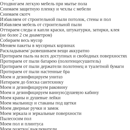
Отодвигаем легкую мебель при мытье пола
Снимаем защитную пленку и чехлы с мебели
Снимаем скотч
Избавляем от строительной пыли потолок, стены и пол
Избавляем мебель от строительной пыли
Оттираем следы и капли краски, штукатурки, затирки, клея
(не более 2 см диаметром)
Собираем весь мусор
Меняем пакеты в мусорных корзинах
Раскладываем/ развешиваем вещи аккуратно
Протираем пыль на всех доступных и свободных поверхностях
Протираем от пыли батарею (полотенцесушитель)
Протираем от пыли держатели полотенец и туалетной бумаги
Протираем от пыли настенные бра
Моем и дезинфицируем унитаз
Натираем до блеска сантехнику
Моем и дезинфицируем раковину
Моем и дезинфицируем ванную/душевую кабину
Моем краны и душевые лейки
Моем мыльницу и стаканы под щетки
Моем дверные ручки и замок
Моем зеркала и зеркальные поверхности
Пылесосим пол
Моем пол и плинтуса
Моем розетки/ выключатели