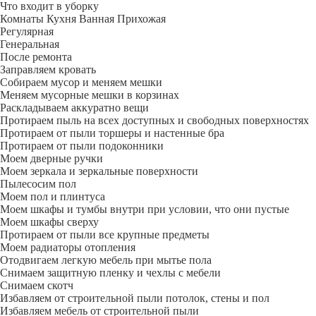
Что входит в уборку
Регу­лярная
Гене­ральная
После ремонта
Заправляем кровать
Собираем мусор и меняем мешки
Меняем мусорные мешки в корзинах
Раскладываем аккуратно вещи
Протираем пыль на всех доступных и свободных поверхностях
Протираем от пыли торшеры и настенные бра
Протираем от пыли подоконники
Моем дверные ручки
Моем зеркала и зеркальные поверхности
Пылесосим пол
Моем пол и плинтуса
Моем шкафы и тумбы внутри при условии, что они пустые
Моем шкафы сверху
Протираем от пыли все крупные предметы
Моем радиаторы отопления
Отодвигаем легкую мебель при мытье пола
Снимаем защитную пленку и чехлы с мебели
Снимаем скотч
Избавляем от строительной пыли потолок, стены и пол
Избавляем мебель от строительной пыли