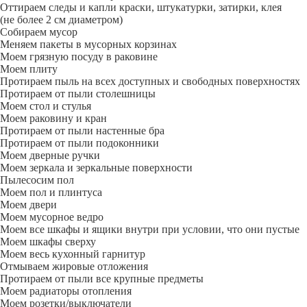
Оттираем следы и капли краски, штукатурки, затирки, клея
(не более 2 см диаметром)
Собираем мусор
Меняем пакеты в мусорных корзинах
Моем грязную посуду в раковине
Моем плиту
Протираем пыль на всех доступных и свободных поверхностях
Протираем от пыли столешницы
Моем стол и стулья
Моем раковину и кран
Протираем от пыли настенные бра
Протираем от пыли подоконники
Моем дверные ручки
Моем зеркала и зеркальные поверхности
Пылесосим пол
Моем пол и плинтуса
Моем двери
Моем мусорное ведро
Моем все шкафы и ящики внутри при условии, что они пустые
Моем шкафы сверху
Моем весь кухонный гарнитур
Отмываем жировые отложения
Протираем от пыли все крупные предметы
Моем радиаторы отопления
Моем розетки/выключатели