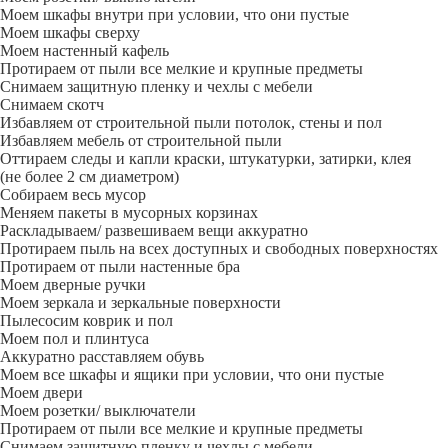
Моем шкафы внутри при условии, что они пустые
Моем шкафы сверху
Моем настенный кафель
Протираем от пыли все мелкие и крупные предметы
Снимаем защитную пленку и чехлы с мебели
Снимаем скотч
Избавляем от строительной пыли потолок, стены и пол
Избавляем мебель от строительной пыли
Оттираем следы и капли краски, штукатурки, затирки, клея
(не более 2 см диаметром)
Собираем весь мусор
Меняем пакеты в мусорных корзинах
Раскладываем/ развешиваем вещи аккуратно
Протираем пыль на всех доступных и свободных поверхностях
Протираем от пыли настенные бра
Моем дверные ручки
Моем зеркала и зеркальные поверхности
Пылесосим коврик и пол
Моем пол и плинтуса
Аккуратно расставляем обувь
Моем все шкафы и ящики при условии, что они пустые
Моем двери
Моем розетки/ выключатели
Протираем от пыли все мелкие и крупные предметы
Снимаем защитную пленку и чехлы с мебели