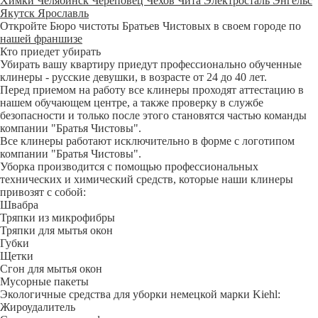
Химки
Челябинск
Череповец
Чехов
Чита
Электросталь
Энгельс
Якутск
Ярославль
Откройте Бюро чистоты Братьев Чистовых в своем городе по
нашей франшизе
Кто приедет убирать
Убирать вашу квартиру приедут профессионально обученные
клинеры - русские девушки, в возрасте от 24 до 40 лет.
Перед приемом на работу все клинеры проходят аттестацию в
нашем обучающем центре, а также проверку в службе
безопасности и только после этого становятся частью команды
компании "Братья Чистовы".
Все клинеры работают исключительно в форме с логотипом
компании "Братья Чистовы".
Уборка производится с помощью профессиональных
технических и химический средств, которые наши клинеры
привозят с собой:
Швабра
Тряпки из микрофибры
Тряпки для мытья окон
Губки
Щетки
Сгон для мытья окон
Мусорные пакеты
Экологичные средства для уборки немецкой марки Kiehl:
Жироудалитель