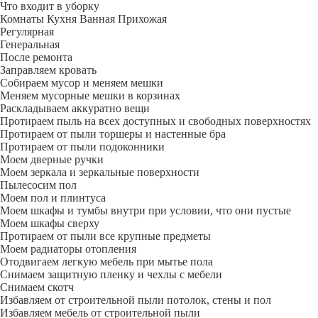
Что входит в уборку
Регу­лярная
Гене­ральная
После ремонта
Заправляем кровать
Собираем мусор и меняем мешки
Меняем мусорные мешки в корзинах
Раскладываем аккуратно вещи
Протираем пыль на всех доступных и свободных поверхностях
Протираем от пыли торшеры и настенные бра
Протираем от пыли подоконники
Моем дверные ручки
Моем зеркала и зеркальные поверхности
Пылесосим пол
Моем пол и плинтуса
Моем шкафы и тумбы внутри при условии, что они пустые
Моем шкафы сверху
Протираем от пыли все крупные предметы
Моем радиаторы отопления
Отодвигаем легкую мебель при мытье пола
Снимаем защитную пленку и чехлы с мебели
Снимаем скотч
Избавляем от строительной пыли потолок, стены и пол
Избавляем мебель от строительной пыли