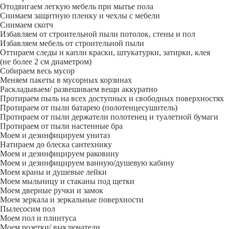
Отодвигаем легкую мебель при мытье пола
Снимаем защитную пленку и чехлы с мебели
Снимаем скотч
Избавляем от строительной пыли потолок, стены и пол
Избавляем мебель от строительной пыли
Оттираем следы и капли краски, штукатурки, затирки, клея
(не более 2 см диаметром)
Собираем весь мусор
Меняем пакеты в мусорных корзинах
Раскладываем/ развешиваем вещи аккуратно
Протираем пыль на всех доступных и свободных поверхностях
Протираем от пыли батарею (полотенцесушитель)
Протираем от пыли держатели полотенец и туалетной бумаги
Протираем от пыли настенные бра
Моем и дезинфицируем унитаз
Натираем до блеска сантехнику
Моем и дезинфицируем раковину
Моем и дезинфицируем ванную/душевую кабину
Моем краны и душевые лейки
Моем мыльницу и стаканы под щетки
Моем дверные ручки и замок
Моем зеркала и зеркальные поверхности
Пылесосим пол
Моем пол и плинтуса
Моем розетки/ выключатели