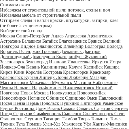
Снимаем скотч
Избавляем от строительной пыли потолок, стены и пол
Избавляем мебель от строительной пыли
Оттираем следы и капли краски, штукатурки, затирки, клея
(не более 2 см диаметром)
Выберите свой город
Москва
Санкт-Петербург
Адлер
Апрелевка
Архангельск
Астрахань
Балашиха
Батайск
Благовещенск
Брянск
Великий
Новгород
Видное
Владивосток
Владимир
Волгоград
Вологда
Воронеж
Геленджик
Грозный
Дзержинск
Дмитров
Долгопрудный
Домодедово
Екатеринбург
Жуковский
Зеленогорск
Зеленоград
Иваново
Ивантеевка
Иркутск
Истра
Йошкар-Ола
Казань
Калининград
Калуга
Каспийск
Кашира
Киров
Клин
Королёв
Кострома
Красногорск
Краснодар
Красноярск
Курган
Липецк
Лобня
Люберцы
Магадан
Магнитогорск
Махачкала
Мурманск
Мытищи
Набережные
Челны
Нальчик
Наро-Фоминск
Нижневартовск
Нижний
Новгород
Новая Москва
Новокузнецк
Новороссийск
Новосибирск
Ногинск
Обнинск
Одинцово
Омск
Павловский
Посад
Пенза
Пермь
Подольск
Пушкино
Пятигорск
Раменское
Реутов
Ростов-на-Дону
Рязань
Самара
Саранск
Саратов
Сергиев
Посад
Серпухов
Симферополь
Смоленск
Солнечногорск
Сочи
Ставрополь
Ступино
Таганрог
Тамбов
Тверь
Тольятти
Томск
Троицк
Тула
Тюмень
Улан-Удэ
Ульяновск
Уфа
Ханты-Мансийск