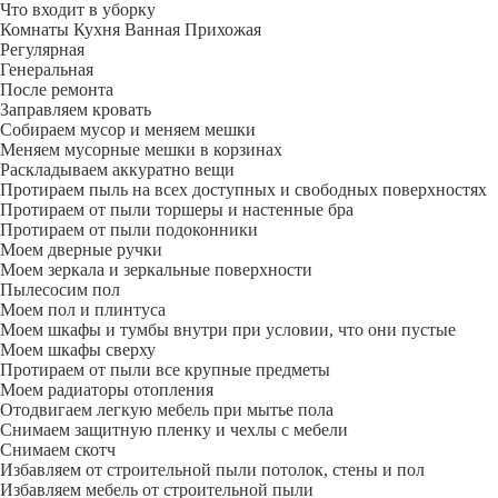
Что входит в уборку
Регу­лярная
Гене­ральная
После ремонта
Заправляем кровать
Собираем мусор и меняем мешки
Меняем мусорные мешки в корзинах
Раскладываем аккуратно вещи
Протираем пыль на всех доступных и свободных поверхностях
Протираем от пыли торшеры и настенные бра
Протираем от пыли подоконники
Моем дверные ручки
Моем зеркала и зеркальные поверхности
Пылесосим пол
Моем пол и плинтуса
Моем шкафы и тумбы внутри при условии, что они пустые
Моем шкафы сверху
Протираем от пыли все крупные предметы
Моем радиаторы отопления
Отодвигаем легкую мебель при мытье пола
Снимаем защитную пленку и чехлы с мебели
Снимаем скотч
Избавляем от строительной пыли потолок, стены и пол
Избавляем мебель от строительной пыли