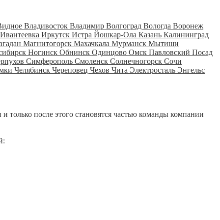
Видное
Владивосток
Владимир
Волгоград
Вологда
Воронеж
Ивантеевка
Иркутск
Истра
Йошкар-Ола
Казань
Калининград
агадан
Магнитогорск
Махачкала
Мурманск
Мытищи
сибирск
Ногинск
Обнинск
Одинцово
Омск
Павловский Посад
ерпухов
Симферополь
Смоленск
Солнечногорск
Сочи
мки
Челябинск
Череповец
Чехов
Чита
Электросталь
Энгельс
 и только после этого становятся частью команды компании
й: