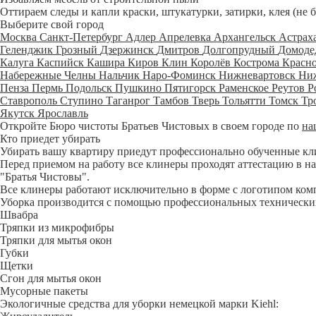
Оттираем следы и капли краски, штукатурки, затирки, клея (не 
Выберите свой город
Москва
Санкт-Петербург
Адлер
Апрелевка
Архангельск
Астрах
Геленджик
Грозный
Дзержинск
Дмитров
Долгопрудный
Домоде
Калуга
Каспийск
Кашира
Киров
Клин
Королёв
Кострома
Красн
Набережные Челны
Нальчик
Наро-Фоминск
Нижневартовск
Ни
Пенза
Пермь
Подольск
Пушкино
Пятигорск
Раменское
Реутов
Р
Ставрополь
Ступино
Таганрог
Тамбов
Тверь
Тольятти
Томск
Тр
Якутск
Ярославль
Откройте Бюро чистоты Братьев Чистовых в своем городе по
на
Кто приедет убирать
Убирать вашу квартиру приедут профессионально обученные клине
Перед приемом на работу все клинеры проходят аттестацию в на
"Братья Чистовы".
Все клинеры работают исключительно в форме с логотипом ком
Уборка производится с помощью профессиональных технических
Швабра
Тряпки из микрофибры
Тряпки для мытья окон
Губки
Щетки
Сгон для мытья окон
Мусорные пакеты
Экологичные средства для уборки немецкой марки Kiehl: