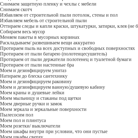
Снимаем защитную пленку и чехлы с мебели
Снимаем скотч
Избавляем от строительной пыли потолок, стены и пол
Избавляем мебель от строительной пыли
Оттираем следы и капли краски, штукатурки, затирки, клея (не 
Собираем весь мусор
Меняем пакеты в мусорных корзинах
Раскладываем/ развешиваем вещи аккуратно
Протираем пыль на всех доступных и свободных поверхностях
Протираем от пыли батарею (полотенцесушитель)
Протираем от пыли держатели полотенец и туалетной бумаги
Протираем от пыли настенные бра
Моем и дезинфицируем унитаз
Натираем до блеска сантехнику
Моем и дезинфицируем раковину
Моем и дезинфицируем ванную/душевую кабину
Моем краны и душевые лейки
Моем мыльницу и стаканы под щетки
Моем дверные ручки и замок
Моем зеркала и зеркальные поверхности
Пылесосим пол
Моем пол и плинтуса
Моем розетки/ выключатели
Моем шкафы внутри при условии, что они пустые
Моем шкафы сверху