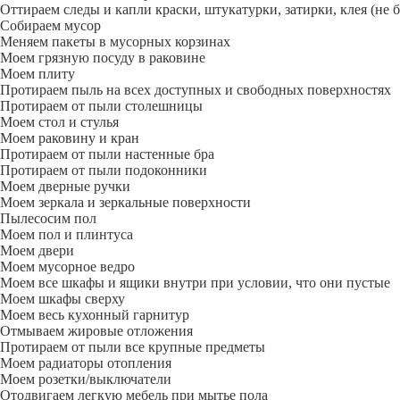
Оттираем следы и капли краски, штукатурки, затирки, клея (не 
Собираем мусор
Меняем пакеты в мусорных корзинах
Моем грязную посуду в раковине
Моем плиту
Протираем пыль на всех доступных и свободных поверхностях
Протираем от пыли столешницы
Моем стол и стулья
Моем раковину и кран
Протираем от пыли настенные бра
Протираем от пыли подоконники
Моем дверные ручки
Моем зеркала и зеркальные поверхности
Пылесосим пол
Моем пол и плинтуса
Моем двери
Моем мусорное ведро
Моем все шкафы и ящики внутри при условии, что они пустые
Моем шкафы сверху
Моем весь кухонный гарнитур
Отмываем жировые отложения
Протираем от пыли все крупные предметы
Моем радиаторы отопления
Моем розетки/выключатели
Отодвигаем легкую мебель при мытье пола