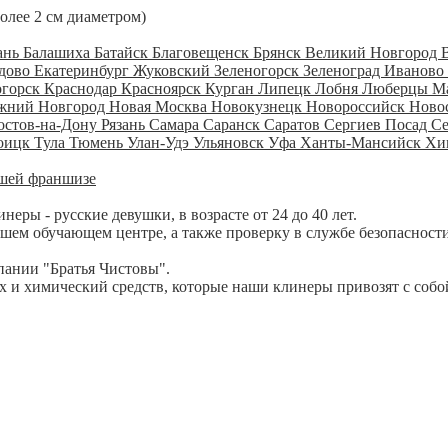
более 2 см диаметром)
ань
Балашиха
Батайск
Благовещенск
Брянск
Великий Новгород
дово
Екатеринбург
Жуковский
Зеленогорск
Зеленоград
Иваново
огорск
Краснодар
Красноярск
Курган
Липецк
Лобня
Люберцы
М
жний Новгород
Новая Москва
Новокузнецк
Новороссийск
Ново
остов-на-Дону
Рязань
Самара
Саранск
Саратов
Сергиев Посад
С
оицк
Тула
Тюмень
Улан-Удэ
Ульяновск
Уфа
Ханты-Мансийск
Хи
шей франшизе
ры - русские девушки, в возрасте от 24 до 40 лет.
шем обучающем центре, а также проверку в службе безопасности
пании "Братья Чистовы".
 и химический средств, которые наши клинеры привозят с собо