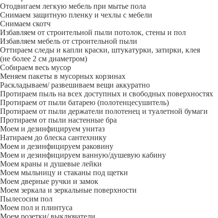
Отодвигаем легкую мебель при мытье пола
Снимаем защитную пленку и чехлы с мебели
Снимаем скотч
Избавляем от строительной пыли потолок, стены и пол
Избавляем мебель от строительной пыли
Оттираем следы и капли краски, штукатурки, затирки, клея
(не более 2 см диаметром)
Собираем весь мусор
Меняем пакеты в мусорных корзинах
Раскладываем/ развешиваем вещи аккуратно
Протираем пыль на всех доступных и свободных поверхностях
Протираем от пыли батарею (полотенцесушитель)
Протираем от пыли держатели полотенец и туалетной бумаги
Протираем от пыли настенные бра
Моем и дезинфицируем унитаз
Натираем до блеска сантехнику
Моем и дезинфицируем раковину
Моем и дезинфицируем ванную/душевую кабину
Моем краны и душевые лейки
Моем мыльницу и стаканы под щетки
Моем дверные ручки и замок
Моем зеркала и зеркальные поверхности
Пылесосим пол
Моем пол и плинтуса
Моем розетки/ выключатели