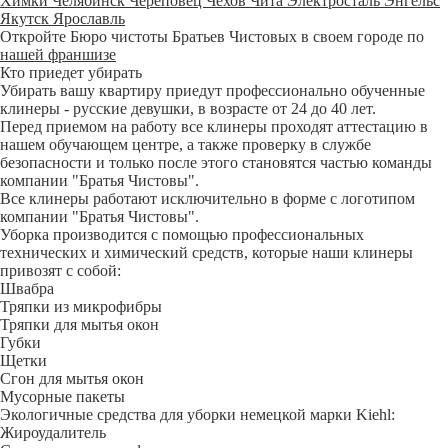
Химки
Челябинск
Череповец
Чехов
Чита
Электросталь
Энгельс
Якутск
Ярославль
Откройте Бюро чистоты Братьев Чистовых в своем городе по
нашей франшизе
Кто приедет убирать
Убирать вашу квартиру приедут профессионально обученные
клинеры - русские девушки, в возрасте от 24 до 40 лет.
Перед приемом на работу все клинеры проходят аттестацию в
нашем обучающем центре, а также проверку в службе
безопасности и только после этого становятся частью команды
компании "Братья Чистовы".
Все клинеры работают исключительно в форме с логотипом
компании "Братья Чистовы".
Уборка производится с помощью профессиональных
технических и химический средств, которые наши клинеры
привозят с собой:
Швабра
Тряпки из микрофибры
Тряпки для мытья окон
Губки
Щетки
Сгон для мытья окон
Мусорные пакеты
Экологичные средства для уборки немецкой марки Kiehl:
Жироудалитель