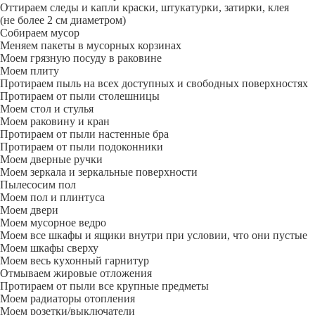
Оттираем следы и капли краски, штукатурки, затирки, клея
(не более 2 см диаметром)
Собираем мусор
Меняем пакеты в мусорных корзинах
Моем грязную посуду в раковине
Моем плиту
Протираем пыль на всех доступных и свободных поверхностях
Протираем от пыли столешницы
Моем стол и стулья
Моем раковину и кран
Протираем от пыли настенные бра
Протираем от пыли подоконники
Моем дверные ручки
Моем зеркала и зеркальные поверхности
Пылесосим пол
Моем пол и плинтуса
Моем двери
Моем мусорное ведро
Моем все шкафы и ящики внутри при условии, что они пустые
Моем шкафы сверху
Моем весь кухонный гарнитур
Отмываем жировые отложения
Протираем от пыли все крупные предметы
Моем радиаторы отопления
Моем розетки/выключатели