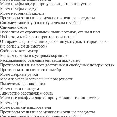
Моем шкафы внутри при условии, что они пустые
Моем шкафы сверху
Моем настенный кафель
Протираем от пыли все мелкие и крупные предметы
Снимаем защитную пленку и чехлы с мебели
Снимаем скотч
Избавляем от строительной пыли потолок, стены и пол
Избавляем мебель от строительной пыли
Оттираем следы и капли краски, штукатурки, затирки, клея
(не более 2 см диаметром)
Собираем весь мусор
Меняем пакеты в мусорных корзинах
Раскладываем/ развешиваем вещи аккуратно
Протираем пыль на всех доступных и свободных поверхностях
Протираем от пыли настенные бра
Моем дверные ручки
Моем зеркала и зеркальные поверхности
Пылесосим коврик и пол
Моем пол и плинтуса
Аккуратно расставляем обувь
Моем все шкафы и ящики при условии, что они пустые
Моем двери
Моем розетки/ выключатели
Протираем от пыли все мелкие и крупные предметы
Снимаем защитную пленку и чехлы с мебели