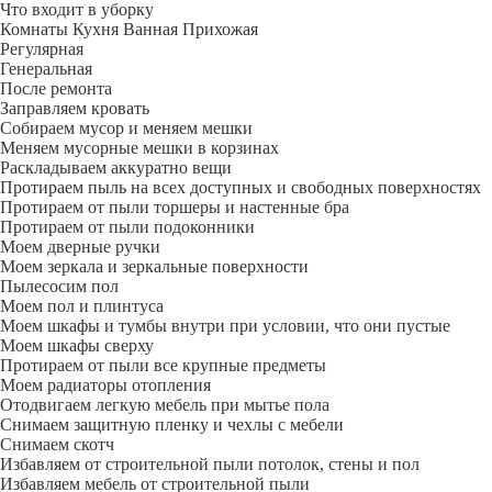
Что входит в уборку
Регу­лярная
Гене­ральная
После ремонта
Заправляем кровать
Собираем мусор и меняем мешки
Меняем мусорные мешки в корзинах
Раскладываем аккуратно вещи
Протираем пыль на всех доступных и свободных поверхностях
Протираем от пыли торшеры и настенные бра
Протираем от пыли подоконники
Моем дверные ручки
Моем зеркала и зеркальные поверхности
Пылесосим пол
Моем пол и плинтуса
Моем шкафы и тумбы внутри при условии, что они пустые
Моем шкафы сверху
Протираем от пыли все крупные предметы
Моем радиаторы отопления
Отодвигаем легкую мебель при мытье пола
Снимаем защитную пленку и чехлы с мебели
Снимаем скотч
Избавляем от строительной пыли потолок, стены и пол
Избавляем мебель от строительной пыли