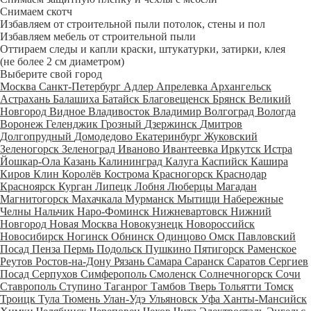
Снимаем скотч
Избавляем от строительной пыли потолок, стены и пол
Избавляем мебель от строительной пыли
Оттираем следы и капли краски, штукатурки, затирки, клея
(не более 2 см диаметром)
Выберите свой город
Москва
Санкт-Петербург
Адлер
Апрелевка
Архангельск
Астрахань
Балашиха
Батайск
Благовещенск
Брянск
Великий
Новгород
Видное
Владивосток
Владимир
Волгоград
Вологда
Воронеж
Геленджик
Грозный
Дзержинск
Дмитров
Долгопрудный
Домодедово
Екатеринбург
Жуковский
Зеленогорск
Зеленоград
Иваново
Ивантеевка
Иркутск
Истра
Йошкар-Ола
Казань
Калининград
Калуга
Каспийск
Кашира
Киров
Клин
Королёв
Кострома
Красногорск
Краснодар
Красноярск
Курган
Липецк
Лобня
Люберцы
Магадан
Магнитогорск
Махачкала
Мурманск
Мытищи
Набережные
Челны
Нальчик
Наро-Фоминск
Нижневартовск
Нижний
Новгород
Новая Москва
Новокузнецк
Новороссийск
Новосибирск
Ногинск
Обнинск
Одинцово
Омск
Павловский
Посад
Пенза
Пермь
Подольск
Пушкино
Пятигорск
Раменское
Реутов
Ростов-на-Дону
Рязань
Самара
Саранск
Саратов
Сергиев
Посад
Серпухов
Симферополь
Смоленск
Солнечногорск
Сочи
Ставрополь
Ступино
Таганрог
Тамбов
Тверь
Тольятти
Томск
Троицк
Тула
Тюмень
Улан-Удэ
Ульяновск
Уфа
Ханты-Мансийск