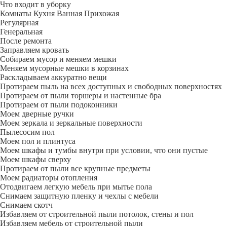
Что входит в уборку
Регу­лярная
Гене­ральная
После ремонта
Заправляем кровать
Собираем мусор и меняем мешки
Меняем мусорные мешки в корзинах
Раскладываем аккуратно вещи
Протираем пыль на всех доступных и свободных поверхностях
Протираем от пыли торшеры и настенные бра
Протираем от пыли подоконники
Моем дверные ручки
Моем зеркала и зеркальные поверхности
Пылесосим пол
Моем пол и плинтуса
Моем шкафы и тумбы внутри при условии, что они пустые
Моем шкафы сверху
Протираем от пыли все крупные предметы
Моем радиаторы отопления
Отодвигаем легкую мебель при мытье пола
Снимаем защитную пленку и чехлы с мебели
Снимаем скотч
Избавляем от строительной пыли потолок, стены и пол
Избавляем мебель от строительной пыли