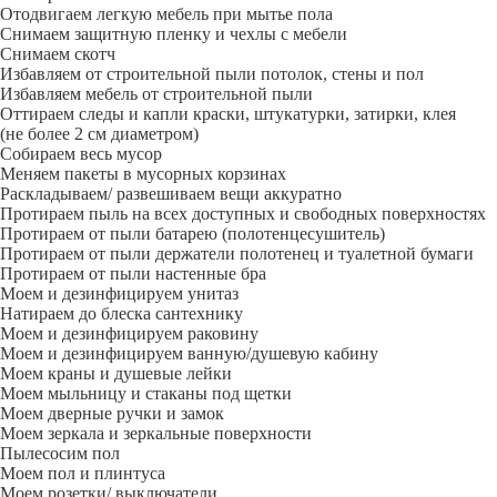
Отодвигаем легкую мебель при мытье пола
Снимаем защитную пленку и чехлы с мебели
Снимаем скотч
Избавляем от строительной пыли потолок, стены и пол
Избавляем мебель от строительной пыли
Оттираем следы и капли краски, штукатурки, затирки, клея
(не более 2 см диаметром)
Собираем весь мусор
Меняем пакеты в мусорных корзинах
Раскладываем/ развешиваем вещи аккуратно
Протираем пыль на всех доступных и свободных поверхностях
Протираем от пыли батарею (полотенцесушитель)
Протираем от пыли держатели полотенец и туалетной бумаги
Протираем от пыли настенные бра
Моем и дезинфицируем унитаз
Натираем до блеска сантехнику
Моем и дезинфицируем раковину
Моем и дезинфицируем ванную/душевую кабину
Моем краны и душевые лейки
Моем мыльницу и стаканы под щетки
Моем дверные ручки и замок
Моем зеркала и зеркальные поверхности
Пылесосим пол
Моем пол и плинтуса
Моем розетки/ выключатели