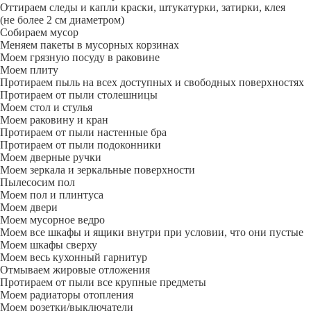
Оттираем следы и капли краски, штукатурки, затирки, клея
(не более 2 см диаметром)
Собираем мусор
Меняем пакеты в мусорных корзинах
Моем грязную посуду в раковине
Моем плиту
Протираем пыль на всех доступных и свободных поверхностях
Протираем от пыли столешницы
Моем стол и стулья
Моем раковину и кран
Протираем от пыли настенные бра
Протираем от пыли подоконники
Моем дверные ручки
Моем зеркала и зеркальные поверхности
Пылесосим пол
Моем пол и плинтуса
Моем двери
Моем мусорное ведро
Моем все шкафы и ящики внутри при условии, что они пустые
Моем шкафы сверху
Моем весь кухонный гарнитур
Отмываем жировые отложения
Протираем от пыли все крупные предметы
Моем радиаторы отопления
Моем розетки/выключатели