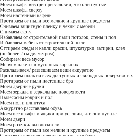
Моем шкафы внутри при условии, что они пустые
Моем шкафы сверху
Моем настенный кафель
Протираем от пыли все мелкие и крупные предметы
Снимаем защитную пленку и чехлы с мебели
Снимаем скотч
Избавляем от строительной пыли потолок, стены и пол
Избавляем мебель от строительной пыли
Оттираем следы и капли краски, штукатурки, затирки, клея
(не более 2 см диаметром)
Собираем весь мусор
Меняем пакеты в мусорных корзинах
Раскладываем/ развешиваем вещи аккуратно
Протираем пыль на всех доступных и свободных поверхностях
Протираем от пыли настенные бра
Моем дверные ручки
Моем зеркала и зеркальные поверхности
Пылесосим коврик и пол
Моем пол и плинтуса
Аккуратно расставляем обувь
Моем все шкафы и ящики при условии, что они пустые
Моем двери
Моем розетки/ выключатели
Протираем от пыли все мелкие и крупные предметы
Снимаем защитную пленку и чехлы с мебели