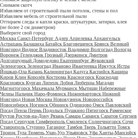
Снимаем скотч
Избавляем от строительной пыли потолок, стены и пол
Избавляем мебель от строительной пыли
Оттираем следы и капли краски, штукатурки, затирки, клея
(не более 2 см диаметром)
Выберите свой город
Москва
Санкт-Петербург
Адлер
Апрелевка
Архангельск
Астрахань
Балашиха
Батайск
Благовещенск
Брянск
Великий
Новгород
Видное
Владивосток
Владимир
Волгоград
Вологда
Воронеж
Геленджик
Грозный
Дзержинск
Дмитров
Долгопрудный
Домодедово
Екатеринбург
Жуковский
Зеленогорск
Зеленоград
Иваново
Ивантеевка
Иркутск
Истра
Йошкар-Ола
Казань
Калининград
Калуга
Каспийск
Кашира
Киров
Клин
Королёв
Кострома
Красногорск
Краснодар
Красноярск
Курган
Липецк
Лобня
Люберцы
Магадан
Магнитогорск
Махачкала
Мурманск
Мытищи
Набережные
Челны
Нальчик
Наро-Фоминск
Нижневартовск
Нижний
Новгород
Новая Москва
Новокузнецк
Новороссийск
Новосибирск
Ногинск
Обнинск
Одинцово
Омск
Павловский
Посад
Пенза
Пермь
Подольск
Пушкино
Пятигорск
Раменское
Реутов
Ростов-на-Дону
Рязань
Самара
Саранск
Саратов
Сергиев
Посад
Серпухов
Симферополь
Смоленск
Солнечногорск
Сочи
Ставрополь
Ступино
Таганрог
Тамбов
Тверь
Тольятти
Томск
Троицк
Тула
Тюмень
Улан-Удэ
Ульяновск
Уфа
Ханты-Мансийск