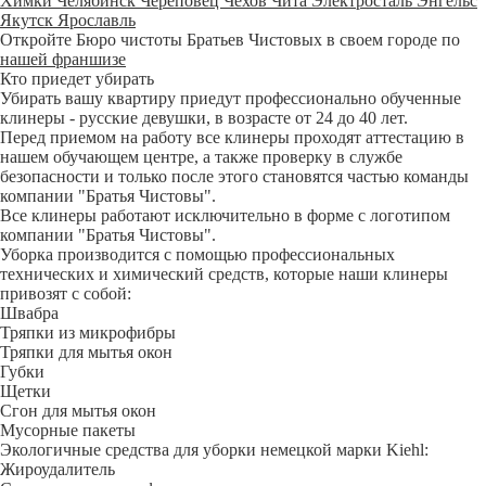
Химки
Челябинск
Череповец
Чехов
Чита
Электросталь
Энгельс
Якутск
Ярославль
Откройте Бюро чистоты Братьев Чистовых в своем городе по
нашей франшизе
Кто приедет убирать
Убирать вашу квартиру приедут профессионально обученные
клинеры - русские девушки, в возрасте от 24 до 40 лет.
Перед приемом на работу все клинеры проходят аттестацию в
нашем обучающем центре, а также проверку в службе
безопасности и только после этого становятся частью команды
компании "Братья Чистовы".
Все клинеры работают исключительно в форме с логотипом
компании "Братья Чистовы".
Уборка производится с помощью профессиональных
технических и химический средств, которые наши клинеры
привозят с собой:
Швабра
Тряпки из микрофибры
Тряпки для мытья окон
Губки
Щетки
Сгон для мытья окон
Мусорные пакеты
Экологичные средства для уборки немецкой марки Kiehl:
Жироудалитель