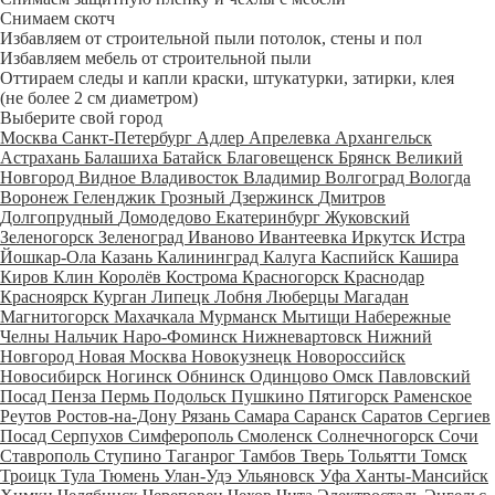
Снимаем скотч
Избавляем от строительной пыли потолок, стены и пол
Избавляем мебель от строительной пыли
Оттираем следы и капли краски, штукатурки, затирки, клея
(не более 2 см диаметром)
Выберите свой город
Москва
Санкт-Петербург
Адлер
Апрелевка
Архангельск
Астрахань
Балашиха
Батайск
Благовещенск
Брянск
Великий
Новгород
Видное
Владивосток
Владимир
Волгоград
Вологда
Воронеж
Геленджик
Грозный
Дзержинск
Дмитров
Долгопрудный
Домодедово
Екатеринбург
Жуковский
Зеленогорск
Зеленоград
Иваново
Ивантеевка
Иркутск
Истра
Йошкар-Ола
Казань
Калининград
Калуга
Каспийск
Кашира
Киров
Клин
Королёв
Кострома
Красногорск
Краснодар
Красноярск
Курган
Липецк
Лобня
Люберцы
Магадан
Магнитогорск
Махачкала
Мурманск
Мытищи
Набережные
Челны
Нальчик
Наро-Фоминск
Нижневартовск
Нижний
Новгород
Новая Москва
Новокузнецк
Новороссийск
Новосибирск
Ногинск
Обнинск
Одинцово
Омск
Павловский
Посад
Пенза
Пермь
Подольск
Пушкино
Пятигорск
Раменское
Реутов
Ростов-на-Дону
Рязань
Самара
Саранск
Саратов
Сергиев
Посад
Серпухов
Симферополь
Смоленск
Солнечногорск
Сочи
Ставрополь
Ступино
Таганрог
Тамбов
Тверь
Тольятти
Томск
Троицк
Тула
Тюмень
Улан-Удэ
Ульяновск
Уфа
Ханты-Мансийск