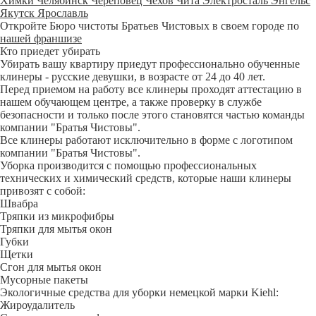
Химки
Челябинск
Череповец
Чехов
Чита
Электросталь
Энгельс
Якутск
Ярославль
Откройте Бюро чистоты Братьев Чистовых в своем городе по
нашей франшизе
Кто приедет убирать
Убирать вашу квартиру приедут профессионально обученные
клинеры - русские девушки, в возрасте от 24 до 40 лет.
Перед приемом на работу все клинеры проходят аттестацию в
нашем обучающем центре, а также проверку в службе
безопасности и только после этого становятся частью команды
компании "Братья Чистовы".
Все клинеры работают исключительно в форме с логотипом
компании "Братья Чистовы".
Уборка производится с помощью профессиональных
технических и химический средств, которые наши клинеры
привозят с собой:
Швабра
Тряпки из микрофибры
Тряпки для мытья окон
Губки
Щетки
Сгон для мытья окон
Мусорные пакеты
Экологичные средства для уборки немецкой марки Kiehl:
Жироудалитель