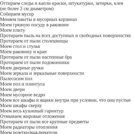
Оттираем следы и капли краски, штукатурки, затирки, клея
(не более 2 см диаметром)
Собираем мусор
Меняем пакеты в мусорных корзинах
Моем грязную посуду в раковине
Моем плиту
Протираем пыль на всех доступных и свободных поверхностях
Протираем от пыли столешницы
Моем стол и стулья
Моем раковину и кран
Протираем от пыли настенные бра
Протираем от пыли подоконники
Моем дверные ручки
Моем зеркала и зеркальные поверхности
Пылесосим пол
Моем пол и плинтуса
Моем двери
Моем мусорное ведро
Моем все шкафы и ящики внутри при условии, что они пустые
Моем шкафы сверху
Моем весь кухонный гарнитур
Отмываем жировые отложения
Протираем от пыли все крупные предметы
Моем радиаторы отопления
Моем розетки/выключатели