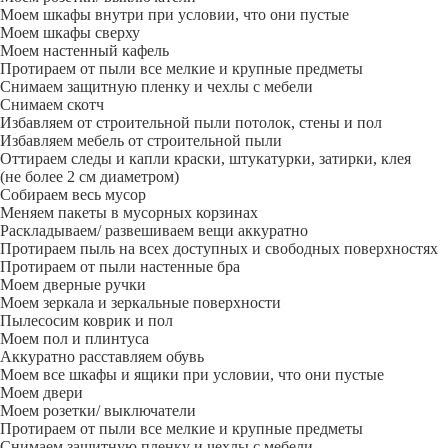
Моем шкафы внутри при условии, что они пустые
Моем шкафы сверху
Моем настенный кафель
Протираем от пыли все мелкие и крупные предметы
Снимаем защитную пленку и чехлы с мебели
Снимаем скотч
Избавляем от строительной пыли потолок, стены и пол
Избавляем мебель от строительной пыли
Оттираем следы и капли краски, штукатурки, затирки, клея
(не более 2 см диаметром)
Собираем весь мусор
Меняем пакеты в мусорных корзинах
Раскладываем/ развешиваем вещи аккуратно
Протираем пыль на всех доступных и свободных поверхностях
Протираем от пыли настенные бра
Моем дверные ручки
Моем зеркала и зеркальные поверхности
Пылесосим коврик и пол
Моем пол и плинтуса
Аккуратно расставляем обувь
Моем все шкафы и ящики при условии, что они пустые
Моем двери
Моем розетки/ выключатели
Протираем от пыли все мелкие и крупные предметы
Снимаем защитную пленку и чехлы с мебели