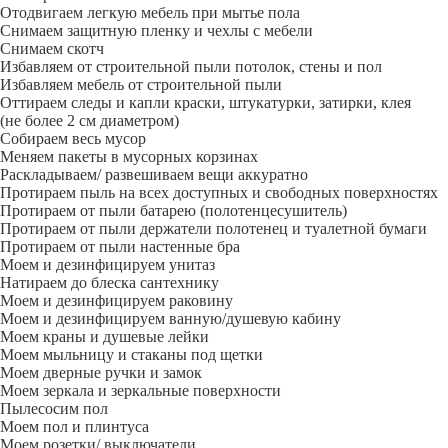
Отодвигаем легкую мебель при мытье пола
Снимаем защитную пленку и чехлы с мебели
Снимаем скотч
Избавляем от строительной пыли потолок, стены и пол
Избавляем мебель от строительной пыли
Оттираем следы и капли краски, штукатурки, затирки, клея
(не более 2 см диаметром)
Собираем весь мусор
Меняем пакеты в мусорных корзинах
Раскладываем/ развешиваем вещи аккуратно
Протираем пыль на всех доступных и свободных поверхностях
Протираем от пыли батарею (полотенцесушитель)
Протираем от пыли держатели полотенец и туалетной бумаги
Протираем от пыли настенные бра
Моем и дезинфицируем унитаз
Натираем до блеска сантехнику
Моем и дезинфицируем раковину
Моем и дезинфицируем ванную/душевую кабину
Моем краны и душевые лейки
Моем мыльницу и стаканы под щетки
Моем дверные ручки и замок
Моем зеркала и зеркальные поверхности
Пылесосим пол
Моем пол и плинтуса
Моем розетки/ выключатели