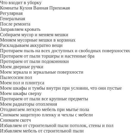
Что входит в уборку
Регу­лярная
Гене­ральная
После ремонта
Заправляем кровать
Собираем мусор и меняем мешки
Меняем мусорные мешки в корзинах
Раскладываем аккуратно вещи
Протираем пыль на всех доступных и свободных поверхностях
Протираем от пыли торшеры и настенные бра
Протираем от пыли подоконники
Моем дверные ручки
Моем зеркала и зеркальные поверхности
Пылесосим пол
Моем пол и плинтуса
Моем шкафы и тумбы внутри при условии, что они пустые
Моем шкафы сверху
Протираем от пыли все крупные предметы
Моем радиаторы отопления
Отодвигаем легкую мебель при мытье пола
Снимаем защитную пленку и чехлы с мебели
Снимаем скотч
Избавляем от строительной пыли потолок, стены и пол
Избавляем мебель от строительной пыли