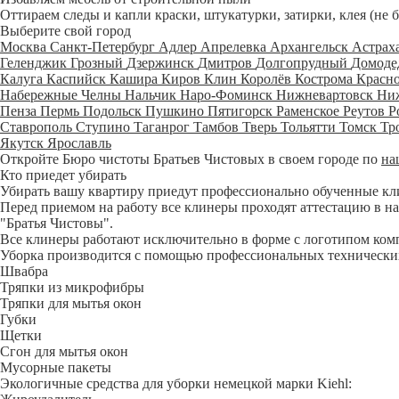
Оттираем следы и капли краски, штукатурки, затирки, клея (не 
Выберите свой город
Москва
Санкт-Петербург
Адлер
Апрелевка
Архангельск
Астрах
Геленджик
Грозный
Дзержинск
Дмитров
Долгопрудный
Домоде
Калуга
Каспийск
Кашира
Киров
Клин
Королёв
Кострома
Красн
Набережные Челны
Нальчик
Наро-Фоминск
Нижневартовск
Ни
Пенза
Пермь
Подольск
Пушкино
Пятигорск
Раменское
Реутов
Р
Ставрополь
Ступино
Таганрог
Тамбов
Тверь
Тольятти
Томск
Тр
Якутск
Ярославль
Откройте Бюро чистоты Братьев Чистовых в своем городе по
на
Кто приедет убирать
Убирать вашу квартиру приедут профессионально обученные клине
Перед приемом на работу все клинеры проходят аттестацию в на
"Братья Чистовы".
Все клинеры работают исключительно в форме с логотипом ком
Уборка производится с помощью профессиональных технических
Швабра
Тряпки из микрофибры
Тряпки для мытья окон
Губки
Щетки
Сгон для мытья окон
Мусорные пакеты
Экологичные средства для уборки немецкой марки Kiehl: