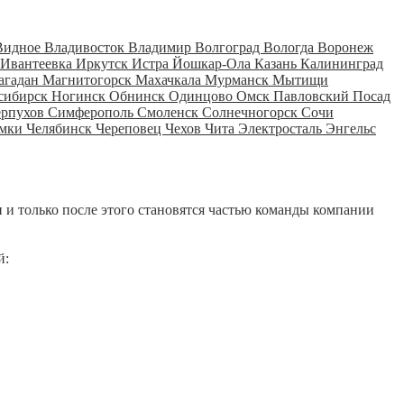
Видное
Владивосток
Владимир
Волгоград
Вологда
Воронеж
Ивантеевка
Иркутск
Истра
Йошкар-Ола
Казань
Калининград
агадан
Магнитогорск
Махачкала
Мурманск
Мытищи
сибирск
Ногинск
Обнинск
Одинцово
Омск
Павловский Посад
ерпухов
Симферополь
Смоленск
Солнечногорск
Сочи
мки
Челябинск
Череповец
Чехов
Чита
Электросталь
Энгельс
 и только после этого становятся частью команды компании
й: