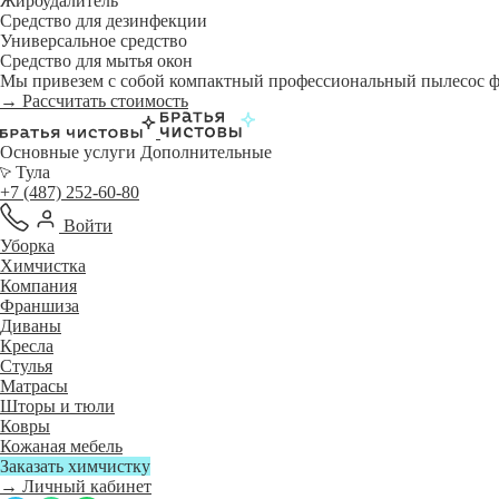
Жироудалитель
Средство для дезинфекции
Универсальное средство
Средство для мытья окон
Мы привезем с собой компактный профессиональный пылесос фи
→ Рассчитать стоимость
Основные услуги
Дополнительные
Тула
+7 (487) 252-60-80
Войти
Уборка
Химчистка
Компания
Франшиза
Диваны
Кресла
Стулья
Матрасы
Шторы и тюли
Ковры
Кожаная мебель
Заказать химчистку
→ Личный кабинет