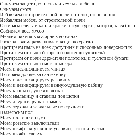
Снимаем защитную пленку и чехлы с мебели
Снимаем скотч
Избавляем от строительной пыли потолок, стены и пол
Избавляем мебель от строительной пыли
Оттираем следы и капли краски, штукатурки, затирки, клея (не 
Собираем весь мусор
Меняем пакеты в мусорных корзинах
Раскладываем/ развешиваем вещи аккуратно
Протираем пыль на всех доступных и свободных поверхностях
Протираем от пыли батарею (полотенцесушитель)
Протираем от пыли держатели полотенец и туалетной бумаги
Протираем от пыли настенные бра
Моем и дезинфицируем унитаз
Натираем до блеска сантехнику
Моем и дезинфицируем раковину
Моем и дезинфицируем ванную/душевую кабину
Моем краны и душевые лейки
Моем мыльницу и стаканы под щетки
Моем дверные ручки и замок
Моем зеркала и зеркальные поверхности
Пылесосим пол
Моем пол и плинтуса
Моем розетки/ выключатели
Моем шкафы внутри при условии, что они пустые
Моем шкафы сверху