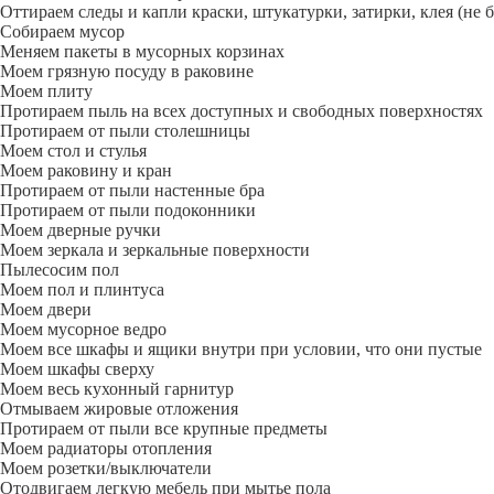
Оттираем следы и капли краски, штукатурки, затирки, клея (не 
Собираем мусор
Меняем пакеты в мусорных корзинах
Моем грязную посуду в раковине
Моем плиту
Протираем пыль на всех доступных и свободных поверхностях
Протираем от пыли столешницы
Моем стол и стулья
Моем раковину и кран
Протираем от пыли настенные бра
Протираем от пыли подоконники
Моем дверные ручки
Моем зеркала и зеркальные поверхности
Пылесосим пол
Моем пол и плинтуса
Моем двери
Моем мусорное ведро
Моем все шкафы и ящики внутри при условии, что они пустые
Моем шкафы сверху
Моем весь кухонный гарнитур
Отмываем жировые отложения
Протираем от пыли все крупные предметы
Моем радиаторы отопления
Моем розетки/выключатели
Отодвигаем легкую мебель при мытье пола