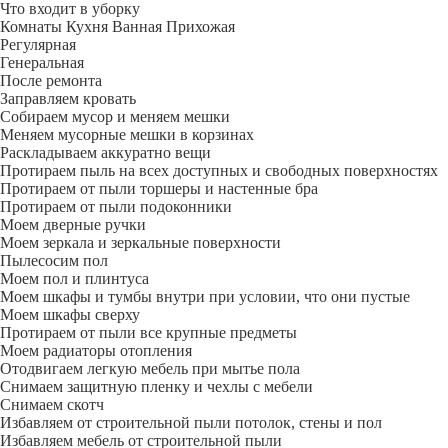
Что входит в уборку
Регу­лярная
Гене­ральная
После ремонта
Заправляем кровать
Собираем мусор и меняем мешки
Меняем мусорные мешки в корзинах
Раскладываем аккуратно вещи
Протираем пыль на всех доступных и свободных поверхностях
Протираем от пыли торшеры и настенные бра
Протираем от пыли подоконники
Моем дверные ручки
Моем зеркала и зеркальные поверхности
Пылесосим пол
Моем пол и плинтуса
Моем шкафы и тумбы внутри при условии, что они пустые
Моем шкафы сверху
Протираем от пыли все крупные предметы
Моем радиаторы отопления
Отодвигаем легкую мебель при мытье пола
Снимаем защитную пленку и чехлы с мебели
Снимаем скотч
Избавляем от строительной пыли потолок, стены и пол
Избавляем мебель от строительной пыли