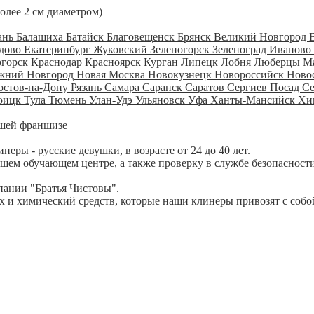
более 2 см диаметром)
ань
Балашиха
Батайск
Благовещенск
Брянск
Великий Новгород
дово
Екатеринбург
Жуковский
Зеленогорск
Зеленоград
Иваново
огорск
Краснодар
Красноярск
Курган
Липецк
Лобня
Люберцы
М
жний Новгород
Новая Москва
Новокузнецк
Новороссийск
Ново
остов-на-Дону
Рязань
Самара
Саранск
Саратов
Сергиев Посад
С
оицк
Тула
Тюмень
Улан-Удэ
Ульяновск
Уфа
Ханты-Мансийск
Хи
шей франшизе
ры - русские девушки, в возрасте от 24 до 40 лет.
шем обучающем центре, а также проверку в службе безопасности
пании "Братья Чистовы".
 и химический средств, которые наши клинеры привозят с собо