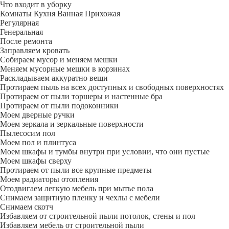
Что входит в уборку
Регу­лярная
Гене­ральная
После ремонта
Заправляем кровать
Собираем мусор и меняем мешки
Меняем мусорные мешки в корзинах
Раскладываем аккуратно вещи
Протираем пыль на всех доступных и свободных поверхностях
Протираем от пыли торшеры и настенные бра
Протираем от пыли подоконники
Моем дверные ручки
Моем зеркала и зеркальные поверхности
Пылесосим пол
Моем пол и плинтуса
Моем шкафы и тумбы внутри при условии, что они пустые
Моем шкафы сверху
Протираем от пыли все крупные предметы
Моем радиаторы отопления
Отодвигаем легкую мебель при мытье пола
Снимаем защитную пленку и чехлы с мебели
Снимаем скотч
Избавляем от строительной пыли потолок, стены и пол
Избавляем мебель от строительной пыли