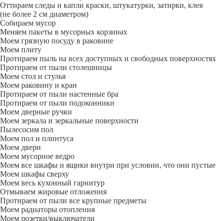
Оттираем следы и капли краски, штукатурки, затирки, клея
(не более 2 см диаметром)
Собираем мусор
Меняем пакеты в мусорных корзинах
Моем грязную посуду в раковине
Моем плиту
Протираем пыль на всех доступных и свободных поверхностях
Протираем от пыли столешницы
Моем стол и стулья
Моем раковину и кран
Протираем от пыли настенные бра
Протираем от пыли подоконники
Моем дверные ручки
Моем зеркала и зеркальные поверхности
Пылесосим пол
Моем пол и плинтуса
Моем двери
Моем мусорное ведро
Моем все шкафы и ящики внутри при условии, что они пустые
Моем шкафы сверху
Моем весь кухонный гарнитур
Отмываем жировые отложения
Протираем от пыли все крупные предметы
Моем радиаторы отопления
Моем розетки/выключатели