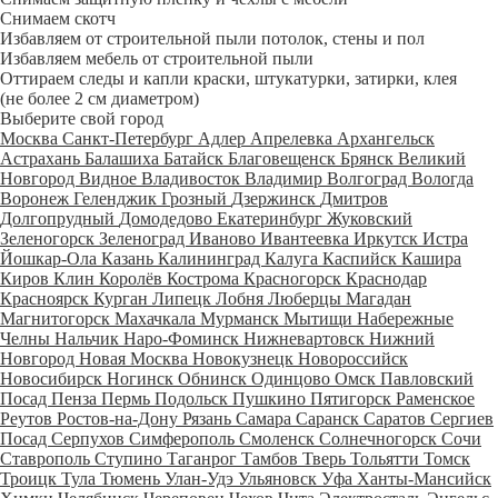
Снимаем скотч
Избавляем от строительной пыли потолок, стены и пол
Избавляем мебель от строительной пыли
Оттираем следы и капли краски, штукатурки, затирки, клея
(не более 2 см диаметром)
Выберите свой город
Москва
Санкт-Петербург
Адлер
Апрелевка
Архангельск
Астрахань
Балашиха
Батайск
Благовещенск
Брянск
Великий
Новгород
Видное
Владивосток
Владимир
Волгоград
Вологда
Воронеж
Геленджик
Грозный
Дзержинск
Дмитров
Долгопрудный
Домодедово
Екатеринбург
Жуковский
Зеленогорск
Зеленоград
Иваново
Ивантеевка
Иркутск
Истра
Йошкар-Ола
Казань
Калининград
Калуга
Каспийск
Кашира
Киров
Клин
Королёв
Кострома
Красногорск
Краснодар
Красноярск
Курган
Липецк
Лобня
Люберцы
Магадан
Магнитогорск
Махачкала
Мурманск
Мытищи
Набережные
Челны
Нальчик
Наро-Фоминск
Нижневартовск
Нижний
Новгород
Новая Москва
Новокузнецк
Новороссийск
Новосибирск
Ногинск
Обнинск
Одинцово
Омск
Павловский
Посад
Пенза
Пермь
Подольск
Пушкино
Пятигорск
Раменское
Реутов
Ростов-на-Дону
Рязань
Самара
Саранск
Саратов
Сергиев
Посад
Серпухов
Симферополь
Смоленск
Солнечногорск
Сочи
Ставрополь
Ступино
Таганрог
Тамбов
Тверь
Тольятти
Томск
Троицк
Тула
Тюмень
Улан-Удэ
Ульяновск
Уфа
Ханты-Мансийск