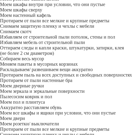
Моем шкафы внутри при условии, что они пустые
Моем шкафы сверху
Моем настенный кафель
Протираем от пыли все мелкие и крупные предметы
Снимаем защитную пленку и чехлы с мебели
Снимаем скотч
Избавляем от строительной пыли потолок, стены и пол
Избавляем мебель от строительной пыли
Оттираем следы и капли краски, штукатурки, затирки, клея
(не более 2 см диаметром)
Собираем весь мусор
Меняем пакеты в мусорных корзинах
Раскладываем/ развешиваем вещи аккуратно
Протираем пыль на всех доступных и свободных поверхностях
Протираем от пыли настенные бра
Моем дверные ручки
Моем зеркала и зеркальные поверхности
Пылесосим коврик и пол
Моем пол и плинтуса
Аккуратно расставляем обувь
Моем все шкафы и ящики при условии, что они пустые
Моем двери
Моем розетки/ выключатели
Протираем от пыли все мелкие и крупные предметы
Снимаем защитную пленку и чехлы с мебели