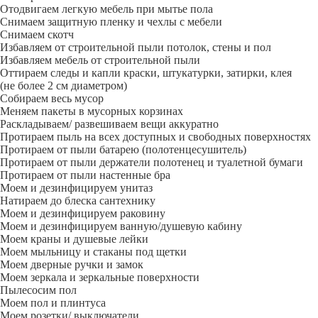
Отодвигаем легкую мебель при мытье пола
Снимаем защитную пленку и чехлы с мебели
Снимаем скотч
Избавляем от строительной пыли потолок, стены и пол
Избавляем мебель от строительной пыли
Оттираем следы и капли краски, штукатурки, затирки, клея
(не более 2 см диаметром)
Собираем весь мусор
Меняем пакеты в мусорных корзинах
Раскладываем/ развешиваем вещи аккуратно
Протираем пыль на всех доступных и свободных поверхностях
Протираем от пыли батарею (полотенцесушитель)
Протираем от пыли держатели полотенец и туалетной бумаги
Протираем от пыли настенные бра
Моем и дезинфицируем унитаз
Натираем до блеска сантехнику
Моем и дезинфицируем раковину
Моем и дезинфицируем ванную/душевую кабину
Моем краны и душевые лейки
Моем мыльницу и стаканы под щетки
Моем дверные ручки и замок
Моем зеркала и зеркальные поверхности
Пылесосим пол
Моем пол и плинтуса
Моем розетки/ выключатели