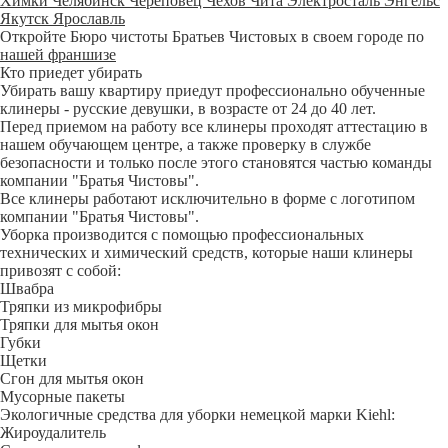
Химки
Челябинск
Череповец
Чехов
Чита
Электросталь
Энгельс
Якутск
Ярославль
Откройте Бюро чистоты Братьев Чистовых в своем городе по
нашей франшизе
Кто приедет убирать
Убирать вашу квартиру приедут профессионально обученные
клинеры - русские девушки, в возрасте от 24 до 40 лет.
Перед приемом на работу все клинеры проходят аттестацию в
нашем обучающем центре, а также проверку в службе
безопасности и только после этого становятся частью команды
компании "Братья Чистовы".
Все клинеры работают исключительно в форме с логотипом
компании "Братья Чистовы".
Уборка производится с помощью профессиональных
технических и химический средств, которые наши клинеры
привозят с собой:
Швабра
Тряпки из микрофибры
Тряпки для мытья окон
Губки
Щетки
Сгон для мытья окон
Мусорные пакеты
Экологичные средства для уборки немецкой марки Kiehl:
Жироудалитель