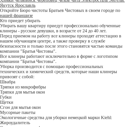
Химки
Челябинск
Череповец
Чехов
Чита
Электросталь
Энгельс
Якутск
Ярославль
Откройте Бюро чистоты Братьев Чистовых в своем городе по
нашей франшизе
Кто приедет убирать
Убирать вашу квартиру приедут профессионально обученные
клинеры - русские девушки, в возрасте от 24 до 40 лет.
Перед приемом на работу все клинеры проходят аттестацию в
нашем обучающем центре, а также проверку в службе
безопасности и только после этого становятся частью команды
компании "Братья Чистовы".
Все клинеры работают исключительно в форме с логотипом
компании "Братья Чистовы".
Уборка производится с помощью профессиональных
технических и химический средств, которые наши клинеры
привозят с собой:
Швабра
Тряпки из микрофибры
Тряпки для мытья окон
Губки
Щетки
Сгон для мытья окон
Мусорные пакеты
Экологичные средства для уборки немецкой марки Kiehl:
Жироудалитель