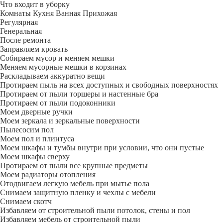
Что входит в уборку
Регу­лярная
Гене­ральная
После ремонта
Заправляем кровать
Собираем мусор и меняем мешки
Меняем мусорные мешки в корзинах
Раскладываем аккуратно вещи
Протираем пыль на всех доступных и свободных поверхностях
Протираем от пыли торшеры и настенные бра
Протираем от пыли подоконники
Моем дверные ручки
Моем зеркала и зеркальные поверхности
Пылесосим пол
Моем пол и плинтуса
Моем шкафы и тумбы внутри при условии, что они пустые
Моем шкафы сверху
Протираем от пыли все крупные предметы
Моем радиаторы отопления
Отодвигаем легкую мебель при мытье пола
Снимаем защитную пленку и чехлы с мебели
Снимаем скотч
Избавляем от строительной пыли потолок, стены и пол
Избавляем мебель от строительной пыли