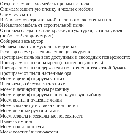
Отодвигаем легкую мебель при мытье пола
Снимаем защитную пленку и чехлы с мебели
Снимаем скотч
Избавляем от строительной пыли потолок, стены и пол
Избавляем мебель от строительной пыли
Оттираем следы и капли краски, штукатурки, затирки, клея
(не более 2 см диаметром)
Собираем весь мусор
Меняем пакеты в мусорных корзинах
Раскладываем/ развешиваем вещи аккуратно
Протираем пыль на всех доступных и свободных поверхностях
Протираем от пыли батарею (полотенцесушитель)
Протираем от пыли держатели полотенец и туалетной бумаги
Протираем от пыли настенные бра
Моем и дезинфицируем унитаз
Натираем до блеска сантехнику
Моем и дезинфицируем раковину
Моем и дезинфицируем ванную/душевую кабину
Моем краны и душевые лейки
Моем мыльницу и стаканы под щетки
Моем дверные ручки и замок
Моем зеркала и зеркальные поверхности
Пылесосим пол
Моем пол и плинтуса
Моем розетки/ выключатели