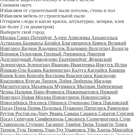
Снимаем скотч
Избавляем от строительной пыли потолок, стены и пол
Избавляем мебель от строительной пыли
Оттираем следы и капли краски, штукатурки, затирки, клея
(не более 2 см диаметром)
Выберите свой город
Москва
Санкт-Петербург
Адлер
Апрелевка
Архангельск
Астрахань
Балашиха
Батайск
Благовещенск
Брянск
Великий
Новгород
Видное
Владивосток
Владимир
Волгоград
Вологда
Воронеж
Геленджик
Грозный
Дзержинск
Дмитров
Долгопрудный
Домодедово
Екатеринбург
Жуковский
Зеленогорск
Зеленоград
Иваново
Ивантеевка
Иркутск
Истра
Йошкар-Ола
Казань
Калининград
Калуга
Каспийск
Кашира
Киров
Клин
Королёв
Кострома
Красногорск
Краснодар
Красноярск
Курган
Липецк
Лобня
Люберцы
Магадан
Магнитогорск
Махачкала
Мурманск
Мытищи
Набережные
Челны
Нальчик
Наро-Фоминск
Нижневартовск
Нижний
Новгород
Новая Москва
Новокузнецк
Новороссийск
Новосибирск
Ногинск
Обнинск
Одинцово
Омск
Павловский
Посад
Пенза
Пермь
Подольск
Пушкино
Пятигорск
Раменское
Реутов
Ростов-на-Дону
Рязань
Самара
Саранск
Саратов
Сергиев
Посад
Серпухов
Симферополь
Смоленск
Солнечногорск
Сочи
Ставрополь
Ступино
Таганрог
Тамбов
Тверь
Тольятти
Томск
Троицк
Тула
Тюмень
Улан-Удэ
Ульяновск
Уфа
Ханты-Мансийск