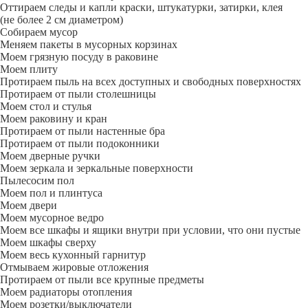
Оттираем следы и капли краски, штукатурки, затирки, клея
(не более 2 см диаметром)
Собираем мусор
Меняем пакеты в мусорных корзинах
Моем грязную посуду в раковине
Моем плиту
Протираем пыль на всех доступных и свободных поверхностях
Протираем от пыли столешницы
Моем стол и стулья
Моем раковину и кран
Протираем от пыли настенные бра
Протираем от пыли подоконники
Моем дверные ручки
Моем зеркала и зеркальные поверхности
Пылесосим пол
Моем пол и плинтуса
Моем двери
Моем мусорное ведро
Моем все шкафы и ящики внутри при условии, что они пустые
Моем шкафы сверху
Моем весь кухонный гарнитур
Отмываем жировые отложения
Протираем от пыли все крупные предметы
Моем радиаторы отопления
Моем розетки/выключатели