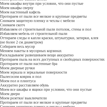
Моем шкафы внутри при условии, что они пустые
Моем шкафы сверху
Моем настенный кафель
Протираем от пыли все мелкие и крупные предметы
Снимаем защитную пленку и чехлы с мебели
Снимаем скотч
Избавляем от строительной пыли потолок, стены и пол
Избавляем мебель от строительной пыли
Оттираем следы и капли краски, штукатурки, затирки, клея
(не более 2 см диаметром)
Собираем весь мусор
Меняем пакеты в мусорных корзинах
Раскладываем/ развешиваем вещи аккуратно
Протираем пыль на всех доступных и свободных поверхностях
Протираем от пыли настенные бра
Моем дверные ручки
Моем зеркала и зеркальные поверхности
Пылесосим коврик и пол
Моем пол и плинтуса
Аккуратно расставляем обувь
Моем все шкафы и ящики при условии, что они пустые
Моем двери
Моем розетки/ выключатели
Протираем от пыли все мелкие и крупные предметы
Снимаем защитную пленку и чехлы с мебели