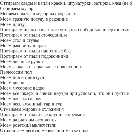
Оттираем следы и капли краски, штукатурки, затирки, клея (не 
Собираем мусор
Меняем пакеты в мусорных корзинах
Моем грязную посуду в раковине
Моем плиту
Протираем пыль на всех доступных и свободных поверхностях
Протираем от пыли столешницы
Моем стол и стулья
Моем раковину и кран
Протираем от пыли настенные бра
Протираем от пыли подоконники
Моем дверные ручки
Моем зеркала и зеркальные поверхности
Пылесосим пол
Моем пол и плинтуса
Моем двери
Моем мусорное ведро
Моем все шкафы и ящики внутри при условии, что они пустые
Моем шкафы сверху
Моем весь кухонный гарнитур
Отмываем жировые отложения
Протираем от пыли все крупные предметы
Моем радиаторы отопления
Моем розетки/выключатели
Отодвигаем легкую мебель при мытье пола