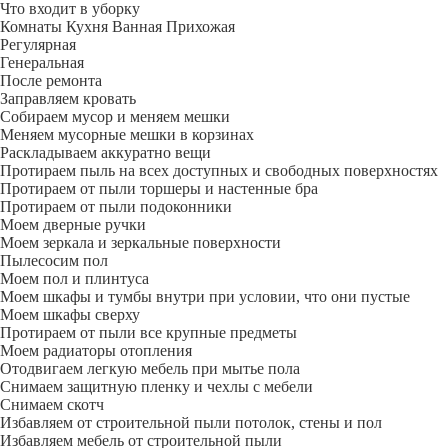
Что входит в уборку
Регу­лярная
Гене­ральная
После ремонта
Заправляем кровать
Собираем мусор и меняем мешки
Меняем мусорные мешки в корзинах
Раскладываем аккуратно вещи
Протираем пыль на всех доступных и свободных поверхностях
Протираем от пыли торшеры и настенные бра
Протираем от пыли подоконники
Моем дверные ручки
Моем зеркала и зеркальные поверхности
Пылесосим пол
Моем пол и плинтуса
Моем шкафы и тумбы внутри при условии, что они пустые
Моем шкафы сверху
Протираем от пыли все крупные предметы
Моем радиаторы отопления
Отодвигаем легкую мебель при мытье пола
Снимаем защитную пленку и чехлы с мебели
Снимаем скотч
Избавляем от строительной пыли потолок, стены и пол
Избавляем мебель от строительной пыли