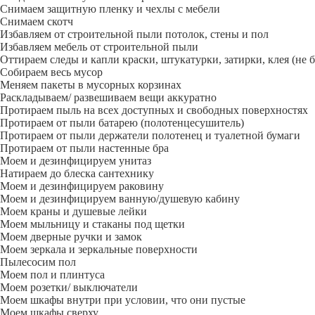
Снимаем защитную пленку и чехлы с мебели
Снимаем скотч
Избавляем от строительной пыли потолок, стены и пол
Избавляем мебель от строительной пыли
Оттираем следы и капли краски, штукатурки, затирки, клея (не 
Собираем весь мусор
Меняем пакеты в мусорных корзинах
Раскладываем/ развешиваем вещи аккуратно
Протираем пыль на всех доступных и свободных поверхностях
Протираем от пыли батарею (полотенцесушитель)
Протираем от пыли держатели полотенец и туалетной бумаги
Протираем от пыли настенные бра
Моем и дезинфицируем унитаз
Натираем до блеска сантехнику
Моем и дезинфицируем раковину
Моем и дезинфицируем ванную/душевую кабину
Моем краны и душевые лейки
Моем мыльницу и стаканы под щетки
Моем дверные ручки и замок
Моем зеркала и зеркальные поверхности
Пылесосим пол
Моем пол и плинтуса
Моем розетки/ выключатели
Моем шкафы внутри при условии, что они пустые
Моем шкафы сверху