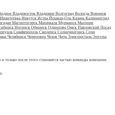
Видное
Владивосток
Владимир
Волгоград
Вологда
Воронеж
Ивантеевка
Иркутск
Истра
Йошкар-Ола
Казань
Калининград
агадан
Магнитогорск
Махачкала
Мурманск
Мытищи
сибирск
Ногинск
Обнинск
Одинцово
Омск
Павловский Посад
ерпухов
Симферополь
Смоленск
Солнечногорск
Сочи
мки
Челябинск
Череповец
Чехов
Чита
Электросталь
Энгельс
 и только после этого становятся частью команды компании
й: