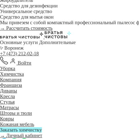
Жироудалитель
Средство для дезинфекции
Универсальное средство
Средство для мытья окон
Мы привезем с собой компактный профессиональный пылесос фи
→ Рассчитать стоимость
Основные услуги
Дополнительные
Воронеж
+7 (473) 212-02-18
Войти
Уборка
Химчистка
Компания
Франшиза
Диваны
Кресла
Стулья
Матрасы
Шторы и тюли
Ковры
Кожаная мебель
Заказать химчистку
→ Личный кабинет