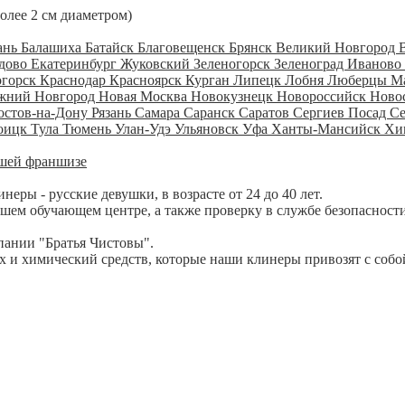
более 2 см диаметром)
ань
Балашиха
Батайск
Благовещенск
Брянск
Великий Новгород
дово
Екатеринбург
Жуковский
Зеленогорск
Зеленоград
Иваново
огорск
Краснодар
Красноярск
Курган
Липецк
Лобня
Люберцы
М
жний Новгород
Новая Москва
Новокузнецк
Новороссийск
Ново
остов-на-Дону
Рязань
Самара
Саранск
Саратов
Сергиев Посад
С
оицк
Тула
Тюмень
Улан-Удэ
Ульяновск
Уфа
Ханты-Мансийск
Хи
шей франшизе
ры - русские девушки, в возрасте от 24 до 40 лет.
шем обучающем центре, а также проверку в службе безопасности
пании "Братья Чистовы".
 и химический средств, которые наши клинеры привозят с собо