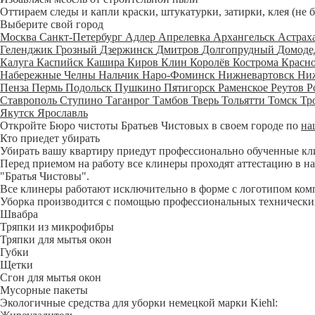
Оттираем следы и капли краски, штукатурки, затирки, клея (не 
Выберите свой город
Москва
Санкт-Петербург
Адлер
Апрелевка
Архангельск
Астрах
Геленджик
Грозный
Дзержинск
Дмитров
Долгопрудный
Домоде
Калуга
Каспийск
Кашира
Киров
Клин
Королёв
Кострома
Красн
Набережные Челны
Нальчик
Наро-Фоминск
Нижневартовск
Ни
Пенза
Пермь
Подольск
Пушкино
Пятигорск
Раменское
Реутов
Р
Ставрополь
Ступино
Таганрог
Тамбов
Тверь
Тольятти
Томск
Тр
Якутск
Ярославль
Откройте Бюро чистоты Братьев Чистовых в своем городе по
на
Кто приедет убирать
Убирать вашу квартиру приедут профессионально обученные клине
Перед приемом на работу все клинеры проходят аттестацию в на
"Братья Чистовы".
Все клинеры работают исключительно в форме с логотипом ком
Уборка производится с помощью профессиональных технических
Швабра
Тряпки из микрофибры
Тряпки для мытья окон
Губки
Щетки
Сгон для мытья окон
Мусорные пакеты
Экологичные средства для уборки немецкой марки Kiehl: