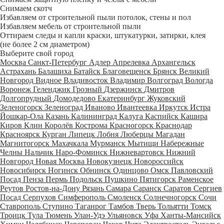
Снимаем скотч
Избавляем от строительной пыли потолок, стены и пол
Избавляем мебель от строительной пыли
Оттираем следы и капли краски, штукатурки, затирки, клея
(не более 2 см диаметром)
Выберите свой город
Москва
Санкт-Петербург
Адлер
Апрелевка
Архангельск
Астрахань
Балашиха
Батайск
Благовещенск
Брянск
Великий
Новгород
Видное
Владивосток
Владимир
Волгоград
Вологда
Воронеж
Геленджик
Грозный
Дзержинск
Дмитров
Долгопрудный
Домодедово
Екатеринбург
Жуковский
Зеленогорск
Зеленоград
Иваново
Ивантеевка
Иркутск
Истра
Йошкар-Ола
Казань
Калининград
Калуга
Каспийск
Кашира
Киров
Клин
Королёв
Кострома
Красногорск
Краснодар
Красноярск
Курган
Липецк
Лобня
Люберцы
Магадан
Магнитогорск
Махачкала
Мурманск
Мытищи
Набережные
Челны
Нальчик
Наро-Фоминск
Нижневартовск
Нижний
Новгород
Новая Москва
Новокузнецк
Новороссийск
Новосибирск
Ногинск
Обнинск
Одинцово
Омск
Павловский
Посад
Пенза
Пермь
Подольск
Пушкино
Пятигорск
Раменское
Реутов
Ростов-на-Дону
Рязань
Самара
Саранск
Саратов
Сергиев
Посад
Серпухов
Симферополь
Смоленск
Солнечногорск
Сочи
Ставрополь
Ступино
Таганрог
Тамбов
Тверь
Тольятти
Томск
Троицк
Тула
Тюмень
Улан-Удэ
Ульяновск
Уфа
Ханты-Мансийск