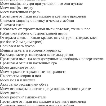
Моем шкафы внутри при условии, что они пустые
Моем шкафы сверху
Моем настенный кафель
Протираем от пыли все мелкие и крупные предметы
Снимаем защитную пленку и чехлы с мебели
Снимаем скотч
Избавляем от строительной пыли потолок, стены и пол
Избавляем мебель от строительной пыли
Оттираем следы и капли краски, штукатурки, затирки, клея
(не более 2 см диаметром)
Собираем весь мусор
Меняем пакеты в мусорных корзинах
Раскладываем/ развешиваем вещи аккуратно
Протираем пыль на всех доступных и свободных поверхностях
Протираем от пыли настенные бра
Моем дверные ручки
Моем зеркала и зеркальные поверхности
Пылесосим коврик и пол
Моем пол и плинтуса
Аккуратно расставляем обувь
Моем все шкафы и ящики при условии, что они пустые
Моем двери
Моем розетки/ выключатели
Протираем от пыли все мелкие и крупные предметы
Снимаем защитную пленку и чехлы с мебели