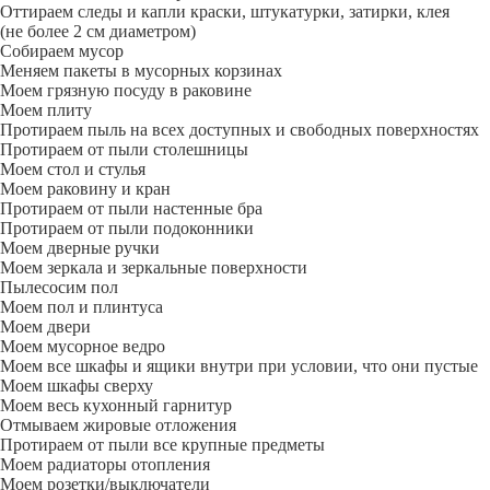
Оттираем следы и капли краски, штукатурки, затирки, клея
(не более 2 см диаметром)
Собираем мусор
Меняем пакеты в мусорных корзинах
Моем грязную посуду в раковине
Моем плиту
Протираем пыль на всех доступных и свободных поверхностях
Протираем от пыли столешницы
Моем стол и стулья
Моем раковину и кран
Протираем от пыли настенные бра
Протираем от пыли подоконники
Моем дверные ручки
Моем зеркала и зеркальные поверхности
Пылесосим пол
Моем пол и плинтуса
Моем двери
Моем мусорное ведро
Моем все шкафы и ящики внутри при условии, что они пустые
Моем шкафы сверху
Моем весь кухонный гарнитур
Отмываем жировые отложения
Протираем от пыли все крупные предметы
Моем радиаторы отопления
Моем розетки/выключатели