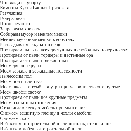
Что входит в уборку
Регу­лярная
Гене­ральная
После ремонта
Заправляем кровать
Собираем мусор и меняем мешки
Меняем мусорные мешки в корзинах
Раскладываем аккуратно вещи
Протираем пыль на всех доступных и свободных поверхностях
Протираем от пыли торшеры и настенные бра
Протираем от пыли подоконники
Моем дверные ручки
Моем зеркала и зеркальные поверхности
Пылесосим пол
Моем пол и плинтуса
Моем шкафы и тумбы внутри при условии, что они пустые
Моем шкафы сверху
Протираем от пыли все крупные предметы
Моем радиаторы отопления
Отодвигаем легкую мебель при мытье пола
Снимаем защитную пленку и чехлы с мебели
Снимаем скотч
Избавляем от строительной пыли потолок, стены и пол
Избавляем мебель от строительной пыли