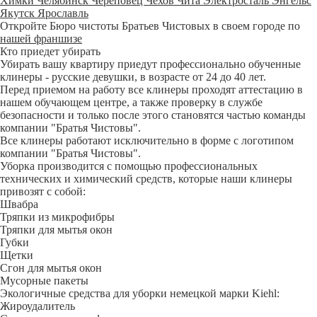
Химки
Челябинск
Череповец
Чехов
Чита
Электросталь
Энгельс
Якутск
Ярославль
Откройте Бюро чистоты Братьев Чистовых в своем городе по
нашей франшизе
Кто приедет убирать
Убирать вашу квартиру приедут профессионально обученные
клинеры - русские девушки, в возрасте от 24 до 40 лет.
Перед приемом на работу все клинеры проходят аттестацию в
нашем обучающем центре, а также проверку в службе
безопасности и только после этого становятся частью команды
компании "Братья Чистовы".
Все клинеры работают исключительно в форме с логотипом
компании "Братья Чистовы".
Уборка производится с помощью профессиональных
технических и химический средств, которые наши клинеры
привозят с собой:
Швабра
Тряпки из микрофибры
Тряпки для мытья окон
Губки
Щетки
Сгон для мытья окон
Мусорные пакеты
Экологичные средства для уборки немецкой марки Kiehl:
Жироудалитель