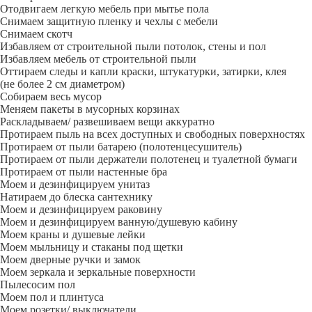
Отодвигаем легкую мебель при мытье пола
Снимаем защитную пленку и чехлы с мебели
Снимаем скотч
Избавляем от строительной пыли потолок, стены и пол
Избавляем мебель от строительной пыли
Оттираем следы и капли краски, штукатурки, затирки, клея
(не более 2 см диаметром)
Собираем весь мусор
Меняем пакеты в мусорных корзинах
Раскладываем/ развешиваем вещи аккуратно
Протираем пыль на всех доступных и свободных поверхностях
Протираем от пыли батарею (полотенцесушитель)
Протираем от пыли держатели полотенец и туалетной бумаги
Протираем от пыли настенные бра
Моем и дезинфицируем унитаз
Натираем до блеска сантехнику
Моем и дезинфицируем раковину
Моем и дезинфицируем ванную/душевую кабину
Моем краны и душевые лейки
Моем мыльницу и стаканы под щетки
Моем дверные ручки и замок
Моем зеркала и зеркальные поверхности
Пылесосим пол
Моем пол и плинтуса
Моем розетки/ выключатели