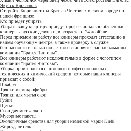
Химки
Челябинск
Череповец
Чехов
Чита
Электросталь
Энгельс
Якутск
Ярославль
Откройте Бюро чистоты Братьев Чистовых в своем городе по
нашей франшизе
Кто приедет убирать
Убирать вашу квартиру приедут профессионально обученные
клинеры - русские девушки, в возрасте от 24 до 40 лет.
Перед приемом на работу все клинеры проходят аттестацию в
нашем обучающем центре, а также проверку в службе
безопасности и только после этого становятся частью команды
компании "Братья Чистовы".
Все клинеры работают исключительно в форме с логотипом
компании "Братья Чистовы".
Уборка производится с помощью профессиональных
технических и химический средств, которые наши клинеры
привозят с собой:
Швабра
Тряпки из микрофибры
Тряпки для мытья окон
Губки
Щетки
Сгон для мытья окон
Мусорные пакеты
Экологичные средства для уборки немецкой марки Kiehl:
Жироудалитель