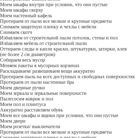
Моем шкафы внутри при условии, что они пустые
Моем шкафы сверху
Моем настенный кафель
Протираем от пыли все мелкие и крупные предметы
Снимаем защитную пленку и чехлы с мебели
Снимаем скотч
Избавляем от строительной пыли потолок, стены и пол
Избавляем мебель от строительной пыли
Оттираем следы и капли краски, штукатурки, затирки, клея
(не более 2 см диаметром)
Собираем весь мусор
Меняем пакеты в мусорных корзинах
Раскладываем/ развешиваем вещи аккуратно
Протираем пыль на всех доступных и свободных поверхностях
Протираем от пыли настенные бра
Моем дверные ручки
Моем зеркала и зеркальные поверхности
Пылесосим коврик и пол
Моем пол и плинтуса
Аккуратно расставляем обувь
Моем все шкафы и ящики при условии, что они пустые
Моем двери
Моем розетки/ выключатели
Протираем от пыли все мелкие и крупные предметы
Снимаем защитную пленку и чехлы с мебели