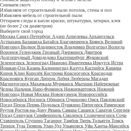
Снимаем скотч
Избавляем от строительной пыли потолок, стены и пол
Избавляем мебель от строительной пыли
Оттираем следы и капли краски, штукатурки, затирки, клея
(не более 2 см диаметром)
Выберите свой город
Москва
Санкт-Петербург
Адлер
Апрелевка
Архангельск
Астрахань
Балашиха
Батайск
Благовещенск
Брянск
Великий
Новгород
Видное
Владивосток
Владимир
Волгоград
Вологда
Воронеж
Геленджик
Грозный
Дзержинск
Дмитров
Долгопрудный
Домодедово
Екатеринбург
Жуковский
Зеленогорск
Зеленоград
Иваново
Ивантеевка
Иркутск
Истра
Йошкар-Ола
Казань
Калининград
Калуга
Каспийск
Кашира
Киров
Клин
Королёв
Кострома
Красногорск
Краснодар
Красноярск
Курган
Липецк
Лобня
Люберцы
Магадан
Магнитогорск
Махачкала
Мурманск
Мытищи
Набережные
Челны
Нальчик
Наро-Фоминск
Нижневартовск
Нижний
Новгород
Новая Москва
Новокузнецк
Новороссийск
Новосибирск
Ногинск
Обнинск
Одинцово
Омск
Павловский
Посад
Пенза
Пермь
Подольск
Пушкино
Пятигорск
Раменское
Реутов
Ростов-на-Дону
Рязань
Самара
Саранск
Саратов
Сергиев
Посад
Серпухов
Симферополь
Смоленск
Солнечногорск
Сочи
Ставрополь
Ступино
Таганрог
Тамбов
Тверь
Тольятти
Томск
Троицк
Тула
Тюмень
Улан-Удэ
Ульяновск
Уфа
Ханты-Мансийск