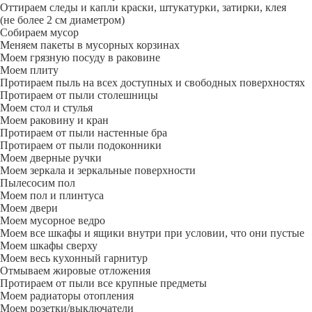
Оттираем следы и капли краски, штукатурки, затирки, клея
(не более 2 см диаметром)
Собираем мусор
Меняем пакеты в мусорных корзинах
Моем грязную посуду в раковине
Моем плиту
Протираем пыль на всех доступных и свободных поверхностях
Протираем от пыли столешницы
Моем стол и стулья
Моем раковину и кран
Протираем от пыли настенные бра
Протираем от пыли подоконники
Моем дверные ручки
Моем зеркала и зеркальные поверхности
Пылесосим пол
Моем пол и плинтуса
Моем двери
Моем мусорное ведро
Моем все шкафы и ящики внутри при условии, что они пустые
Моем шкафы сверху
Моем весь кухонный гарнитур
Отмываем жировые отложения
Протираем от пыли все крупные предметы
Моем радиаторы отопления
Моем розетки/выключатели