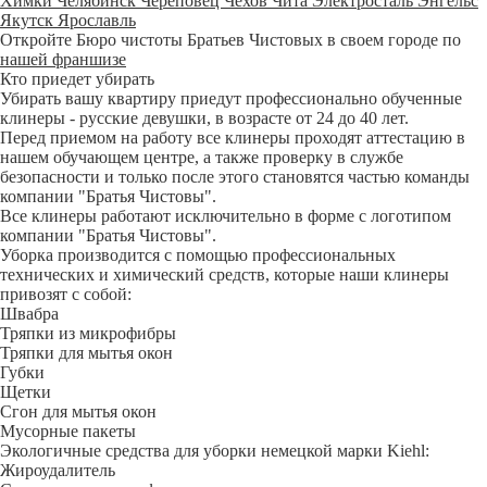
Химки
Челябинск
Череповец
Чехов
Чита
Электросталь
Энгельс
Якутск
Ярославль
Откройте Бюро чистоты Братьев Чистовых в своем городе по
нашей франшизе
Кто приедет убирать
Убирать вашу квартиру приедут профессионально обученные
клинеры - русские девушки, в возрасте от 24 до 40 лет.
Перед приемом на работу все клинеры проходят аттестацию в
нашем обучающем центре, а также проверку в службе
безопасности и только после этого становятся частью команды
компании "Братья Чистовы".
Все клинеры работают исключительно в форме с логотипом
компании "Братья Чистовы".
Уборка производится с помощью профессиональных
технических и химический средств, которые наши клинеры
привозят с собой:
Швабра
Тряпки из микрофибры
Тряпки для мытья окон
Губки
Щетки
Сгон для мытья окон
Мусорные пакеты
Экологичные средства для уборки немецкой марки Kiehl:
Жироудалитель