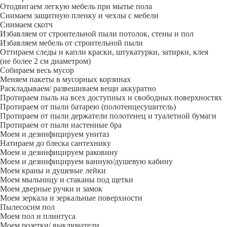
Отодвигаем легкую мебель при мытье пола
Снимаем защитную пленку и чехлы с мебели
Снимаем скотч
Избавляем от строительной пыли потолок, стены и пол
Избавляем мебель от строительной пыли
Оттираем следы и капли краски, штукатурки, затирки, клея
(не более 2 см диаметром)
Собираем весь мусор
Меняем пакеты в мусорных корзинах
Раскладываем/ развешиваем вещи аккуратно
Протираем пыль на всех доступных и свободных поверхностях
Протираем от пыли батарею (полотенцесушитель)
Протираем от пыли держатели полотенец и туалетной бумаги
Протираем от пыли настенные бра
Моем и дезинфицируем унитаз
Натираем до блеска сантехнику
Моем и дезинфицируем раковину
Моем и дезинфицируем ванную/душевую кабину
Моем краны и душевые лейки
Моем мыльницу и стаканы под щетки
Моем дверные ручки и замок
Моем зеркала и зеркальные поверхности
Пылесосим пол
Моем пол и плинтуса
Моем розетки/ выключатели