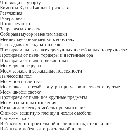
Что входит в уборку
Регу­лярная
Гене­ральная
После ремонта
Заправляем кровать
Собираем мусор и меняем мешки
Меняем мусорные мешки в корзинах
Раскладываем аккуратно вещи
Протираем пыль на всех доступных и свободных поверхностях
Протираем от пыли торшеры и настенные бра
Протираем от пыли подоконники
Моем дверные ручки
Моем зеркала и зеркальные поверхности
Пылесосим пол
Моем пол и плинтуса
Моем шкафы и тумбы внутри при условии, что они пустые
Моем шкафы сверху
Протираем от пыли все крупные предметы
Моем радиаторы отопления
Отодвигаем легкую мебель при мытье пола
Снимаем защитную пленку и чехлы с мебели
Снимаем скотч
Избавляем от строительной пыли потолок, стены и пол
Избавляем мебель от строительной пыли