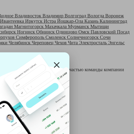
Видное
Владивосток
Владимир
Волгоград
Вологда
Воронеж
Ивантеевка
Иркутск
Истра
Йошкар-Ола
Казань
Калининград
агадан
Магнитогорск
Махачкала
Мурманск
Мытищи
сибирск
Ногинск
Обнинск
Одинцово
Омск
Павловский Посад
ерпухов
Симферополь
Смоленск
Солнечногорск
Сочи
мки
Челябинск
Череповец
Чехов
Чита
Электросталь
Энгельс
 и только после этого становятся частью команды компании
й: