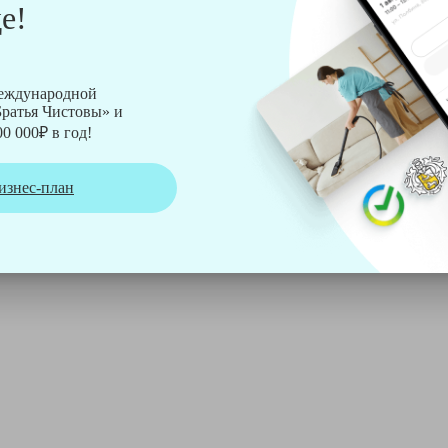
е!
рмы Soteco, а также утюг, ведро, парогенератор, аппарат дл
международной
ратья Чистовы» и
0 000₽ в год!
изнес-план