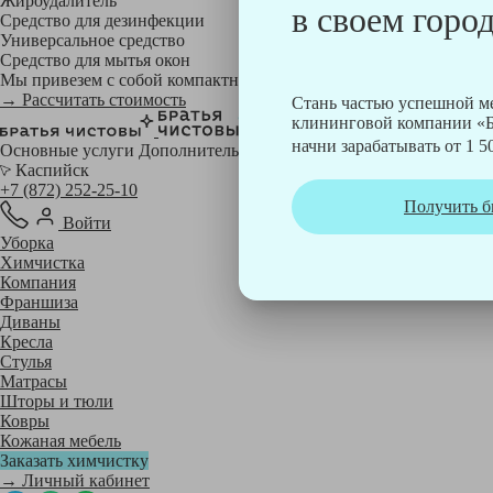
Жироудалитель
в своем город
Средство для дезинфекции
Универсальное средство
Средство для мытья окон
Мы привезем с собой компактный профессиональный пылесос фи
→ Рассчитать стоимость
Стань частью успешной 
клининговой компании «Б
начни зарабатывать от 1 50
Основные услуги
Дополнительные
Каспийск
+7 (872) 252-25-10
Получить б
Войти
Уборка
Химчистка
Компания
Франшиза
Диваны
Кресла
Стулья
Матрасы
Шторы и тюли
Ковры
Кожаная мебель
Заказать химчистку
→ Личный кабинет