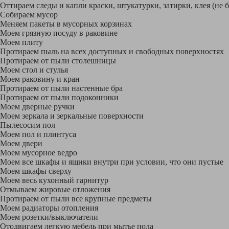
Оттираем следы и капли краски, штукатурки, затирки, клея (не 
Собираем мусор
Меняем пакеты в мусорных корзинах
Моем грязную посуду в раковине
Моем плиту
Протираем пыль на всех доступных и свободных поверхностях
Протираем от пыли столешницы
Моем стол и стулья
Моем раковину и кран
Протираем от пыли настенные бра
Протираем от пыли подоконники
Моем дверные ручки
Моем зеркала и зеркальные поверхности
Пылесосим пол
Моем пол и плинтуса
Моем двери
Моем мусорное ведро
Моем все шкафы и ящики внутри при условии, что они пустые
Моем шкафы сверху
Моем весь кухонный гарнитур
Отмываем жировые отложения
Протираем от пыли все крупные предметы
Моем радиаторы отопления
Моем розетки/выключатели
Отодвигаем легкую мебель при мытье пола