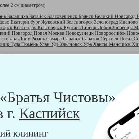
более 2 см диаметром)
ань
Балашиха
Батайск
Благовещенск
Брянск
Великий Новгород
дово
Екатеринбург
Жуковский
Зеленогорск
Зеленоград
Иваново
огорск
Краснодар
Красноярск
Курган
Липецк
Лобня
Люберцы
М
жний Новгород
Новая Москва
Новокузнецк
Новороссийск
Ново
остов-на-Дону
Рязань
Самара
Саранск
Саратов
Сергиев Посад
С
оицк
Тула
Тюмень
Улан-Удэ
Ульяновск
Уфа
Ханты-Мансийск
Хи
шей франшизе
ры - русские девушки, в возрасте от 24 до 40 лет.
шем обучающем центре, а также проверку в службе безопасности
пании "Братья Чистовы".
 и химический средств, которые наши клинеры привозят с собо
 «Братья Чистовы»
в г.
Каспийск
ий клининг