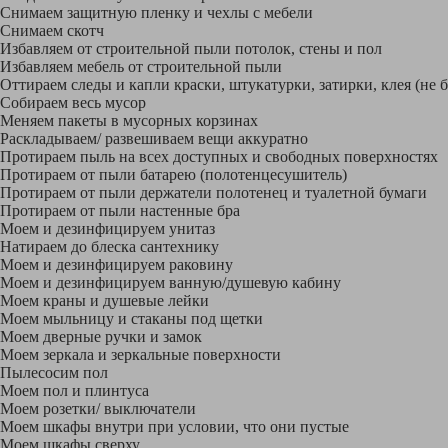
Снимаем защитную пленку и чехлы с мебели
Снимаем скотч
Избавляем от строительной пыли потолок, стены и пол
Избавляем мебель от строительной пыли
Оттираем следы и капли краски, штукатурки, затирки, клея (не 
Собираем весь мусор
Меняем пакеты в мусорных корзинах
Раскладываем/ развешиваем вещи аккуратно
Протираем пыль на всех доступных и свободных поверхностях
Протираем от пыли батарею (полотенцесушитель)
Протираем от пыли держатели полотенец и туалетной бумаги
Протираем от пыли настенные бра
Моем и дезинфицируем унитаз
Натираем до блеска сантехнику
Моем и дезинфицируем раковину
Моем и дезинфицируем ванную/душевую кабину
Моем краны и душевые лейки
Моем мыльницу и стаканы под щетки
Моем дверные ручки и замок
Моем зеркала и зеркальные поверхности
Пылесосим пол
Моем пол и плинтуса
Моем розетки/ выключатели
Моем шкафы внутри при условии, что они пустые
Моем шкафы сверху