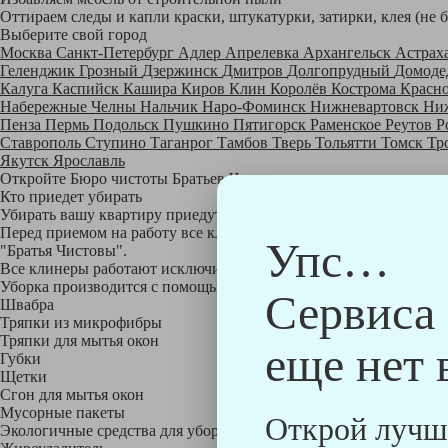
Оттираем следы и капли краски, штукатурки, затирки, клея (не 
Выберите свой город
Москва
Санкт-Петербург
Адлер
Апрелевка
Архангельск
Астрах
Геленджик
Грозный
Дзержинск
Дмитров
Долгопрудный
Домоде
Калуга
Каспийск
Кашира
Киров
Клин
Королёв
Кострома
Красн
Набережные Челны
Нальчик
Наро-Фоминск
Нижневартовск
Ни
Пенза
Пермь
Подольск
Пушкино
Пятигорск
Раменское
Реутов
Р
Ставрополь
Ступино
Таганрог
Тамбов
Тверь
Тольятти
Томск
Тр
Якутск
Ярославль
Откройте Бюро чистоты Братьев Чистовых в своем городе по
на
Кто приедет убирать
Убирать вашу квартиру приедут профессионально обученные клине
Перед приемом на работу все клинеры проходят аттестацию в на
Упс…
"Братья Чистовы".
Все клинеры работают исключительно в форме с логотипом ком
Уборка производится с помощью профессиональных технических
Сервиса
Швабра
Тряпки из микрофибры
Тряпки для мытья окон
еще нет 
Губки
Щетки
Сгон для мытья окон
Мусорные пакеты
Открой лучш
Экологичные средства для уборки немецкой марки Kiehl: