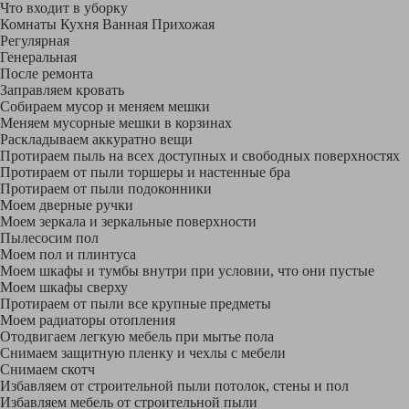
Что входит в уборку
Регу­лярная
Гене­ральная
После ремонта
Заправляем кровать
Собираем мусор и меняем мешки
Меняем мусорные мешки в корзинах
Раскладываем аккуратно вещи
Протираем пыль на всех доступных и свободных поверхностях
Протираем от пыли торшеры и настенные бра
Протираем от пыли подоконники
Моем дверные ручки
Моем зеркала и зеркальные поверхности
Пылесосим пол
Моем пол и плинтуса
Моем шкафы и тумбы внутри при условии, что они пустые
Моем шкафы сверху
Протираем от пыли все крупные предметы
Моем радиаторы отопления
Отодвигаем легкую мебель при мытье пола
Снимаем защитную пленку и чехлы с мебели
Снимаем скотч
Избавляем от строительной пыли потолок, стены и пол
Избавляем мебель от строительной пыли