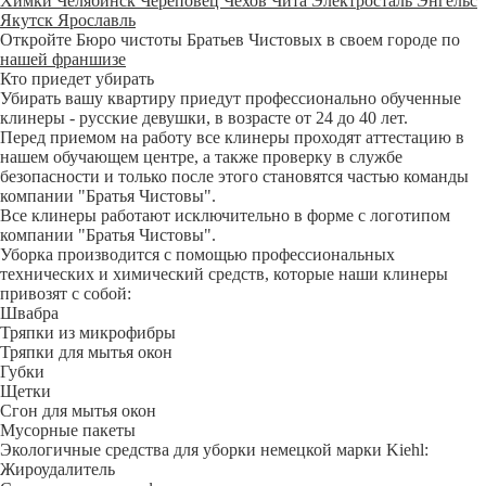
Химки
Челябинск
Череповец
Чехов
Чита
Электросталь
Энгельс
Якутск
Ярославль
Откройте Бюро чистоты Братьев Чистовых в своем городе по
нашей франшизе
Кто приедет убирать
Убирать вашу квартиру приедут профессионально обученные
клинеры - русские девушки, в возрасте от 24 до 40 лет.
Перед приемом на работу все клинеры проходят аттестацию в
нашем обучающем центре, а также проверку в службе
безопасности и только после этого становятся частью команды
компании "Братья Чистовы".
Все клинеры работают исключительно в форме с логотипом
компании "Братья Чистовы".
Уборка производится с помощью профессиональных
технических и химический средств, которые наши клинеры
привозят с собой:
Швабра
Тряпки из микрофибры
Тряпки для мытья окон
Губки
Щетки
Сгон для мытья окон
Мусорные пакеты
Экологичные средства для уборки немецкой марки Kiehl:
Жироудалитель