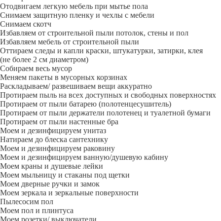
Отодвигаем легкую мебель при мытье пола
Снимаем защитную пленку и чехлы с мебели
Снимаем скотч
Избавляем от строительной пыли потолок, стены и пол
Избавляем мебель от строительной пыли
Оттираем следы и капли краски, штукатурки, затирки, клея
(не более 2 см диаметром)
Собираем весь мусор
Меняем пакеты в мусорных корзинах
Раскладываем/ развешиваем вещи аккуратно
Протираем пыль на всех доступных и свободных поверхностях
Протираем от пыли батарею (полотенцесушитель)
Протираем от пыли держатели полотенец и туалетной бумаги
Протираем от пыли настенные бра
Моем и дезинфицируем унитаз
Натираем до блеска сантехнику
Моем и дезинфицируем раковину
Моем и дезинфицируем ванную/душевую кабину
Моем краны и душевые лейки
Моем мыльницу и стаканы под щетки
Моем дверные ручки и замок
Моем зеркала и зеркальные поверхности
Пылесосим пол
Моем пол и плинтуса
Моем розетки/ выключатели