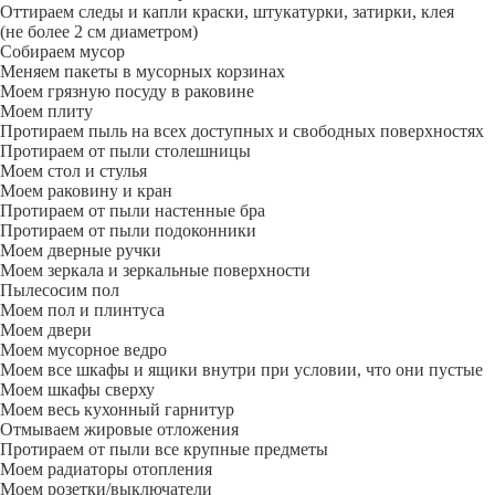
Оттираем следы и капли краски, штукатурки, затирки, клея
(не более 2 см диаметром)
Собираем мусор
Меняем пакеты в мусорных корзинах
Моем грязную посуду в раковине
Моем плиту
Протираем пыль на всех доступных и свободных поверхностях
Протираем от пыли столешницы
Моем стол и стулья
Моем раковину и кран
Протираем от пыли настенные бра
Протираем от пыли подоконники
Моем дверные ручки
Моем зеркала и зеркальные поверхности
Пылесосим пол
Моем пол и плинтуса
Моем двери
Моем мусорное ведро
Моем все шкафы и ящики внутри при условии, что они пустые
Моем шкафы сверху
Моем весь кухонный гарнитур
Отмываем жировые отложения
Протираем от пыли все крупные предметы
Моем радиаторы отопления
Моем розетки/выключатели