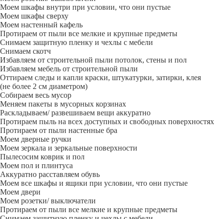
Моем шкафы внутри при условии, что они пустые
Моем шкафы сверху
Моем настенный кафель
Протираем от пыли все мелкие и крупные предметы
Снимаем защитную пленку и чехлы с мебели
Снимаем скотч
Избавляем от строительной пыли потолок, стены и пол
Избавляем мебель от строительной пыли
Оттираем следы и капли краски, штукатурки, затирки, клея
(не более 2 см диаметром)
Собираем весь мусор
Меняем пакеты в мусорных корзинах
Раскладываем/ развешиваем вещи аккуратно
Протираем пыль на всех доступных и свободных поверхностях
Протираем от пыли настенные бра
Моем дверные ручки
Моем зеркала и зеркальные поверхности
Пылесосим коврик и пол
Моем пол и плинтуса
Аккуратно расставляем обувь
Моем все шкафы и ящики при условии, что они пустые
Моем двери
Моем розетки/ выключатели
Протираем от пыли все мелкие и крупные предметы
Снимаем защитную пленку и чехлы с мебели