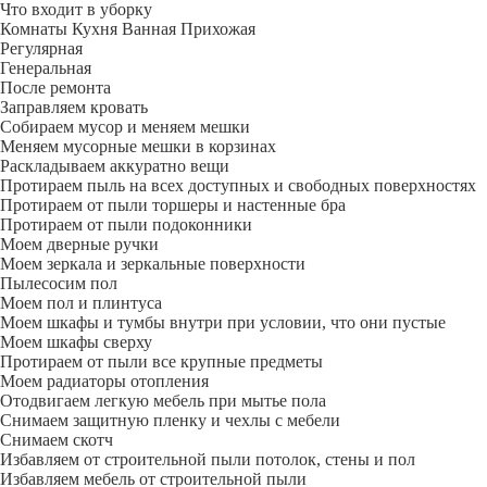
Что входит в уборку
Регу­лярная
Гене­ральная
После ремонта
Заправляем кровать
Собираем мусор и меняем мешки
Меняем мусорные мешки в корзинах
Раскладываем аккуратно вещи
Протираем пыль на всех доступных и свободных поверхностях
Протираем от пыли торшеры и настенные бра
Протираем от пыли подоконники
Моем дверные ручки
Моем зеркала и зеркальные поверхности
Пылесосим пол
Моем пол и плинтуса
Моем шкафы и тумбы внутри при условии, что они пустые
Моем шкафы сверху
Протираем от пыли все крупные предметы
Моем радиаторы отопления
Отодвигаем легкую мебель при мытье пола
Снимаем защитную пленку и чехлы с мебели
Снимаем скотч
Избавляем от строительной пыли потолок, стены и пол
Избавляем мебель от строительной пыли