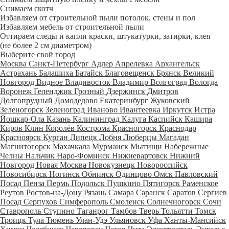
Снимаем скотч
Избавляем от строительной пыли потолок, стены и пол
Избавляем мебель от строительной пыли
Оттираем следы и капли краски, штукатурки, затирки, клея
(не более 2 см диаметром)
Выберите свой город
Москва
Санкт-Петербург
Адлер
Апрелевка
Архангельск
Астрахань
Балашиха
Батайск
Благовещенск
Брянск
Великий
Новгород
Видное
Владивосток
Владимир
Волгоград
Вологда
Воронеж
Геленджик
Грозный
Дзержинск
Дмитров
Долгопрудный
Домодедово
Екатеринбург
Жуковский
Зеленогорск
Зеленоград
Иваново
Ивантеевка
Иркутск
Истра
Йошкар-Ола
Казань
Калининград
Калуга
Каспийск
Кашира
Киров
Клин
Королёв
Кострома
Красногорск
Краснодар
Красноярск
Курган
Липецк
Лобня
Люберцы
Магадан
Магнитогорск
Махачкала
Мурманск
Мытищи
Набережные
Челны
Нальчик
Наро-Фоминск
Нижневартовск
Нижний
Новгород
Новая Москва
Новокузнецк
Новороссийск
Новосибирск
Ногинск
Обнинск
Одинцово
Омск
Павловский
Посад
Пенза
Пермь
Подольск
Пушкино
Пятигорск
Раменское
Реутов
Ростов-на-Дону
Рязань
Самара
Саранск
Саратов
Сергиев
Посад
Серпухов
Симферополь
Смоленск
Солнечногорск
Сочи
Ставрополь
Ступино
Таганрог
Тамбов
Тверь
Тольятти
Томск
Троицк
Тула
Тюмень
Улан-Удэ
Ульяновск
Уфа
Ханты-Мансийск