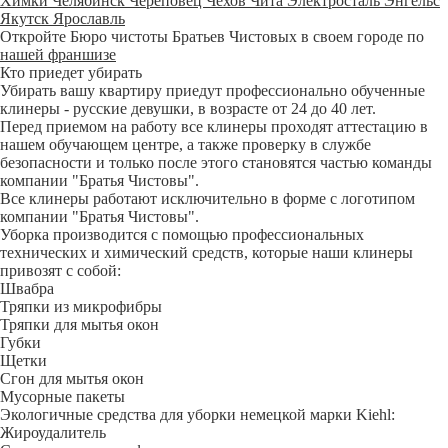
Химки
Челябинск
Череповец
Чехов
Чита
Электросталь
Энгельс
Якутск
Ярославль
Откройте Бюро чистоты Братьев Чистовых в своем городе по
нашей франшизе
Кто приедет убирать
Убирать вашу квартиру приедут профессионально обученные
клинеры - русские девушки, в возрасте от 24 до 40 лет.
Перед приемом на работу все клинеры проходят аттестацию в
нашем обучающем центре, а также проверку в службе
безопасности и только после этого становятся частью команды
компании "Братья Чистовы".
Все клинеры работают исключительно в форме с логотипом
компании "Братья Чистовы".
Уборка производится с помощью профессиональных
технических и химический средств, которые наши клинеры
привозят с собой:
Швабра
Тряпки из микрофибры
Тряпки для мытья окон
Губки
Щетки
Сгон для мытья окон
Мусорные пакеты
Экологичные средства для уборки немецкой марки Kiehl:
Жироудалитель