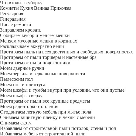
Что входит в уборку
Регу­лярная
Гене­ральная
После ремонта
Заправляем кровать
Собираем мусор и меняем мешки
Меняем мусорные мешки в корзинах
Раскладываем аккуратно вещи
Протираем пыль на всех доступных и свободных поверхностях
Протираем от пыли торшеры и настенные бра
Протираем от пыли подоконники
Моем дверные ручки
Моем зеркала и зеркальные поверхности
Пылесосим пол
Моем пол и плинтуса
Моем шкафы и тумбы внутри при условии, что они пустые
Моем шкафы сверху
Протираем от пыли все крупные предметы
Моем радиаторы отопления
Отодвигаем легкую мебель при мытье пола
Снимаем защитную пленку и чехлы с мебели
Снимаем скотч
Избавляем от строительной пыли потолок, стены и пол
Избавляем мебель от строительной пыли