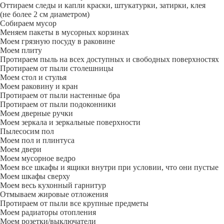
Оттираем следы и капли краски, штукатурки, затирки, клея
(не более 2 см диаметром)
Собираем мусор
Меняем пакеты в мусорных корзинах
Моем грязную посуду в раковине
Моем плиту
Протираем пыль на всех доступных и свободных поверхностях
Протираем от пыли столешницы
Моем стол и стулья
Моем раковину и кран
Протираем от пыли настенные бра
Протираем от пыли подоконники
Моем дверные ручки
Моем зеркала и зеркальные поверхности
Пылесосим пол
Моем пол и плинтуса
Моем двери
Моем мусорное ведро
Моем все шкафы и ящики внутри при условии, что они пустые
Моем шкафы сверху
Моем весь кухонный гарнитур
Отмываем жировые отложения
Протираем от пыли все крупные предметы
Моем радиаторы отопления
Моем розетки/выключатели