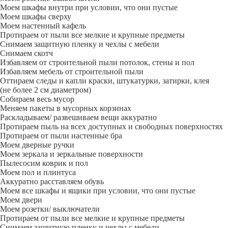
Моем шкафы внутри при условии, что они пустые
Моем шкафы сверху
Моем настенный кафель
Протираем от пыли все мелкие и крупные предметы
Снимаем защитную пленку и чехлы с мебели
Снимаем скотч
Избавляем от строительной пыли потолок, стены и пол
Избавляем мебель от строительной пыли
Оттираем следы и капли краски, штукатурки, затирки, клея
(не более 2 см диаметром)
Собираем весь мусор
Меняем пакеты в мусорных корзинах
Раскладываем/ развешиваем вещи аккуратно
Протираем пыль на всех доступных и свободных поверхностях
Протираем от пыли настенные бра
Моем дверные ручки
Моем зеркала и зеркальные поверхности
Пылесосим коврик и пол
Моем пол и плинтуса
Аккуратно расставляем обувь
Моем все шкафы и ящики при условии, что они пустые
Моем двери
Моем розетки/ выключатели
Протираем от пыли все мелкие и крупные предметы
Снимаем защитную пленку и чехлы с мебели