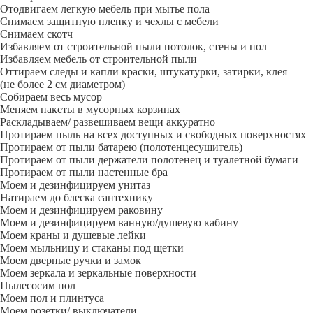
Отодвигаем легкую мебель при мытье пола
Снимаем защитную пленку и чехлы с мебели
Снимаем скотч
Избавляем от строительной пыли потолок, стены и пол
Избавляем мебель от строительной пыли
Оттираем следы и капли краски, штукатурки, затирки, клея
(не более 2 см диаметром)
Собираем весь мусор
Меняем пакеты в мусорных корзинах
Раскладываем/ развешиваем вещи аккуратно
Протираем пыль на всех доступных и свободных поверхностях
Протираем от пыли батарею (полотенцесушитель)
Протираем от пыли держатели полотенец и туалетной бумаги
Протираем от пыли настенные бра
Моем и дезинфицируем унитаз
Натираем до блеска сантехнику
Моем и дезинфицируем раковину
Моем и дезинфицируем ванную/душевую кабину
Моем краны и душевые лейки
Моем мыльницу и стаканы под щетки
Моем дверные ручки и замок
Моем зеркала и зеркальные поверхности
Пылесосим пол
Моем пол и плинтуса
Моем розетки/ выключатели