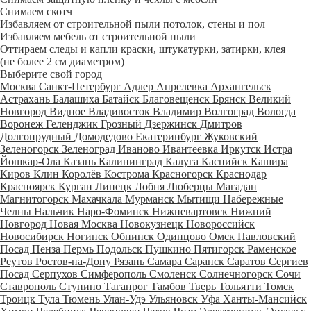
Снимаем скотч
Избавляем от строительной пыли потолок, стены и пол
Избавляем мебель от строительной пыли
Оттираем следы и капли краски, штукатурки, затирки, клея
(не более 2 см диаметром)
Выберите свой город
Москва
Санкт-Петербург
Адлер
Апрелевка
Архангельск
Астрахань
Балашиха
Батайск
Благовещенск
Брянск
Великий
Новгород
Видное
Владивосток
Владимир
Волгоград
Вологда
Воронеж
Геленджик
Грозный
Дзержинск
Дмитров
Долгопрудный
Домодедово
Екатеринбург
Жуковский
Зеленогорск
Зеленоград
Иваново
Ивантеевка
Иркутск
Истра
Йошкар-Ола
Казань
Калининград
Калуга
Каспийск
Кашира
Киров
Клин
Королёв
Кострома
Красногорск
Краснодар
Красноярск
Курган
Липецк
Лобня
Люберцы
Магадан
Магнитогорск
Махачкала
Мурманск
Мытищи
Набережные
Челны
Нальчик
Наро-Фоминск
Нижневартовск
Нижний
Новгород
Новая Москва
Новокузнецк
Новороссийск
Новосибирск
Ногинск
Обнинск
Одинцово
Омск
Павловский
Посад
Пенза
Пермь
Подольск
Пушкино
Пятигорск
Раменское
Реутов
Ростов-на-Дону
Рязань
Самара
Саранск
Саратов
Сергиев
Посад
Серпухов
Симферополь
Смоленск
Солнечногорск
Сочи
Ставрополь
Ступино
Таганрог
Тамбов
Тверь
Тольятти
Томск
Троицк
Тула
Тюмень
Улан-Удэ
Ульяновск
Уфа
Ханты-Мансийск