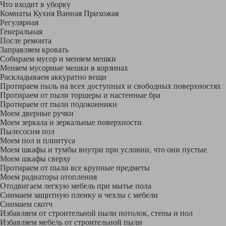
Что входит в уборку
Регу­лярная
Гене­ральная
После ремонта
Заправляем кровать
Собираем мусор и меняем мешки
Меняем мусорные мешки в корзинах
Раскладываем аккуратно вещи
Протираем пыль на всех доступных и свободных поверхностях
Протираем от пыли торшеры и настенные бра
Протираем от пыли подоконники
Моем дверные ручки
Моем зеркала и зеркальные поверхности
Пылесосим пол
Моем пол и плинтуса
Моем шкафы и тумбы внутри при условии, что они пустые
Моем шкафы сверху
Протираем от пыли все крупные предметы
Моем радиаторы отопления
Отодвигаем легкую мебель при мытье пола
Снимаем защитную пленку и чехлы с мебели
Снимаем скотч
Избавляем от строительной пыли потолок, стены и пол
Избавляем мебель от строительной пыли