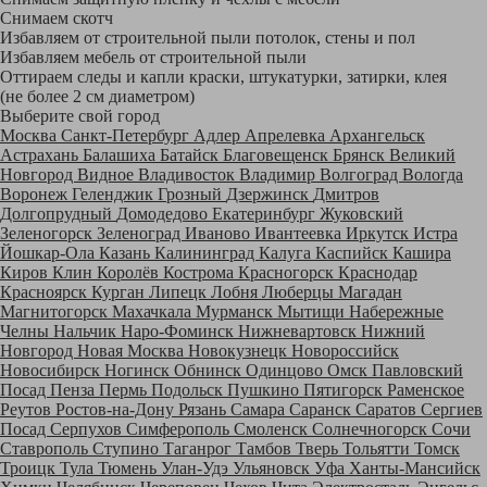
Снимаем скотч
Избавляем от строительной пыли потолок, стены и пол
Избавляем мебель от строительной пыли
Оттираем следы и капли краски, штукатурки, затирки, клея
(не более 2 см диаметром)
Выберите свой город
Москва
Санкт-Петербург
Адлер
Апрелевка
Архангельск
Астрахань
Балашиха
Батайск
Благовещенск
Брянск
Великий
Новгород
Видное
Владивосток
Владимир
Волгоград
Вологда
Воронеж
Геленджик
Грозный
Дзержинск
Дмитров
Долгопрудный
Домодедово
Екатеринбург
Жуковский
Зеленогорск
Зеленоград
Иваново
Ивантеевка
Иркутск
Истра
Йошкар-Ола
Казань
Калининград
Калуга
Каспийск
Кашира
Киров
Клин
Королёв
Кострома
Красногорск
Краснодар
Красноярск
Курган
Липецк
Лобня
Люберцы
Магадан
Магнитогорск
Махачкала
Мурманск
Мытищи
Набережные
Челны
Нальчик
Наро-Фоминск
Нижневартовск
Нижний
Новгород
Новая Москва
Новокузнецк
Новороссийск
Новосибирск
Ногинск
Обнинск
Одинцово
Омск
Павловский
Посад
Пенза
Пермь
Подольск
Пушкино
Пятигорск
Раменское
Реутов
Ростов-на-Дону
Рязань
Самара
Саранск
Саратов
Сергиев
Посад
Серпухов
Симферополь
Смоленск
Солнечногорск
Сочи
Ставрополь
Ступино
Таганрог
Тамбов
Тверь
Тольятти
Томск
Троицк
Тула
Тюмень
Улан-Удэ
Ульяновск
Уфа
Ханты-Мансийск