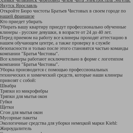
Химки
Челябинск
Череповец
Чехов
Чита
Электросталь
Энгельс
Якутск
Ярославль
Откройте Бюро чистоты Братьев Чистовых в своем городе по
нашей франшизе
Кто приедет убирать
Убирать вашу квартиру приедут профессионально обученные
клинеры - русские девушки, в возрасте от 24 до 40 лет.
Перед приемом на работу все клинеры проходят аттестацию в
нашем обучающем центре, а также проверку в службе
безопасности и только после этого становятся частью команды
компании "Братья Чистовы".
Все клинеры работают исключительно в форме с логотипом
компании "Братья Чистовы".
Уборка производится с помощью профессиональных
технических и химический средств, которые наши клинеры
привозят с собой:
Швабра
Тряпки из микрофибры
Тряпки для мытья окон
Губки
Щетки
Сгон для мытья окон
Мусорные пакеты
Экологичные средства для уборки немецкой марки Kiehl:
Жироудалитель