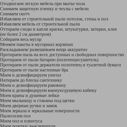
Отодвигаем легкую мебель при мытье пола
Снимаем защитную пленку и чехлы с мебели
Снимаем скотч
Избавляем от строительной пыли потолок, стены и пол
Избавляем мебель от строительной пыли
Оттираем следы и капли краски, штукатурки, затирки, клея
(не более 2 см диаметром)
Собираем весь мусор
Меняем пакеты в мусорных корзинах
Раскладываем/ развешиваем вещи аккуратно
Протираем пыль на всех доступных и свободных поверхностях
Протираем от пыли батарею (полотенцесушитель)
Протираем от пыли держатели полотенец и туалетной бумаги
Протираем от пыли настенные бра
Моем и дезинфицируем унитаз
Натираем до блеска сантехнику
Моем и дезинфицируем раковину
Моем и дезинфицируем ванную/душевую кабину
Моем краны и душевые лейки
Моем мыльницу и стаканы под щетки
Моем дверные ручки и замок
Моем зеркала и зеркальные поверхности
Пылесосим пол
Моем пол и плинтуса
Моем розетки/ выключатели