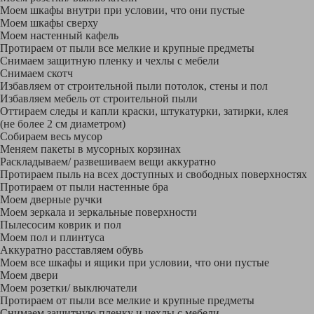
Моем шкафы внутри при условии, что они пустые
Моем шкафы сверху
Моем настенный кафель
Протираем от пыли все мелкие и крупные предметы
Снимаем защитную пленку и чехлы с мебели
Снимаем скотч
Избавляем от строительной пыли потолок, стены и пол
Избавляем мебель от строительной пыли
Оттираем следы и капли краски, штукатурки, затирки, клея
(не более 2 см диаметром)
Собираем весь мусор
Меняем пакеты в мусорных корзинах
Раскладываем/ развешиваем вещи аккуратно
Протираем пыль на всех доступных и свободных поверхностях
Протираем от пыли настенные бра
Моем дверные ручки
Моем зеркала и зеркальные поверхности
Пылесосим коврик и пол
Моем пол и плинтуса
Аккуратно расставляем обувь
Моем все шкафы и ящики при условии, что они пустые
Моем двери
Моем розетки/ выключатели
Протираем от пыли все мелкие и крупные предметы
Снимаем защитную пленку и чехлы с мебели