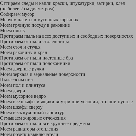
Оттираем следы и капли краски, штукатурки, затирки, клея
(не более 2 см диаметром)
Собираем мусор
Меняем пакеты в мусорных корзинах
Моем грязную посуду в раковине
Моем плиту
Протираем пыль на всех доступных и свободных поверхностях
Протираем от пыли столешницы
Моем стол и стулья
Моем раковину и кран
Протираем от пыли настенные бра
Протираем от пыли подоконники
Моем дверные ручки
Моем зеркала и зеркальные поверхности
Пылесосим пол
Моем пол и плинтуса
Моем двери
Моем мусорное ведро
Моем все шкафы и ящики внутри при условии, что они пустые
Моем шкафы сверху
Моем весь кухонный гарнитур
Отмываем жировые отложения
Протираем от пыли все крупные предметы
Моем радиаторы отопления
Моем розетки/выключатели