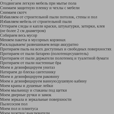
Отодвигаем легкую мебель при мытье пола
Снимаем защитную пленку и чехлы с мебели
Снимаем скотч
Избавляем от строительной пыли потолок, стены и пол
Избавляем мебель от строительной пыли
Оттираем следы и капли краски, штукатурки, затирки, клея
(не более 2 см диаметром)
Собираем весь мусор
Меняем пакеты в мусорных корзинах
Раскладываем/ развешиваем вещи аккуратно
Протираем пыль на всех доступных и свободных поверхностях
Протираем от пыли батарею (полотенцесушитель)
Протираем от пыли держатели полотенец и туалетной бумаги
Протираем от пыли настенные бра
Моем и дезинфицируем унитаз
Натираем до блеска сантехнику
Моем и дезинфицируем раковину
Моем и дезинфицируем ванную/душевую кабину
Моем краны и душевые лейки
Моем мыльницу и стаканы под щетки
Моем дверные ручки и замок
Моем зеркала и зеркальные поверхности
Пылесосим пол
Моем пол и плинтуса
Моем розетки/ выключатели