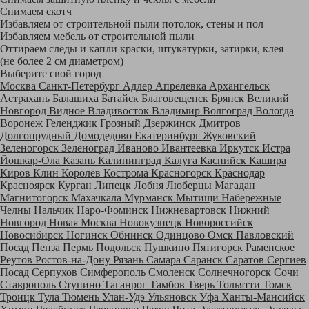
Снимаем скотч
Избавляем от строительной пыли потолок, стены и пол
Избавляем мебель от строительной пыли
Оттираем следы и капли краски, штукатурки, затирки, клея
(не более 2 см диаметром)
Выберите свой город
Москва
Санкт-Петербург
Адлер
Апрелевка
Архангельск
Астрахань
Балашиха
Батайск
Благовещенск
Брянск
Великий
Новгород
Видное
Владивосток
Владимир
Волгоград
Вологда
Воронеж
Геленджик
Грозный
Дзержинск
Дмитров
Долгопрудный
Домодедово
Екатеринбург
Жуковский
Зеленогорск
Зеленоград
Иваново
Ивантеевка
Иркутск
Истра
Йошкар-Ола
Казань
Калининград
Калуга
Каспийск
Кашира
Киров
Клин
Королёв
Кострома
Красногорск
Краснодар
Красноярск
Курган
Липецк
Лобня
Люберцы
Магадан
Магнитогорск
Махачкала
Мурманск
Мытищи
Набережные
Челны
Нальчик
Наро-Фоминск
Нижневартовск
Нижний
Новгород
Новая Москва
Новокузнецк
Новороссийск
Новосибирск
Ногинск
Обнинск
Одинцово
Омск
Павловский
Посад
Пенза
Пермь
Подольск
Пушкино
Пятигорск
Раменское
Реутов
Ростов-на-Дону
Рязань
Самара
Саранск
Саратов
Сергиев
Посад
Серпухов
Симферополь
Смоленск
Солнечногорск
Сочи
Ставрополь
Ступино
Таганрог
Тамбов
Тверь
Тольятти
Томск
Троицк
Тула
Тюмень
Улан-Удэ
Ульяновск
Уфа
Ханты-Мансийск