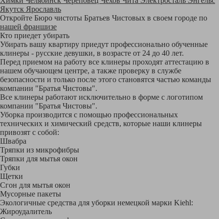
Химки
Челябинск
Череповец
Чехов
Чита
Электросталь
Энгельс
Якутск
Ярославль
Откройте Бюро чистоты Братьев Чистовых в своем городе по
нашей франшизе
Кто приедет убирать
Убирать вашу квартиру приедут профессионально обученные
клинеры - русские девушки, в возрасте от 24 до 40 лет.
Перед приемом на работу все клинеры проходят аттестацию в
нашем обучающем центре, а также проверку в службе
безопасности и только после этого становятся частью команды
компании "Братья Чистовы".
Все клинеры работают исключительно в форме с логотипом
компании "Братья Чистовы".
Уборка производится с помощью профессиональных
технических и химический средств, которые наши клинеры
привозят с собой:
Швабра
Тряпки из микрофибры
Тряпки для мытья окон
Губки
Щетки
Сгон для мытья окон
Мусорные пакеты
Экологичные средства для уборки немецкой марки Kiehl:
Жироудалитель