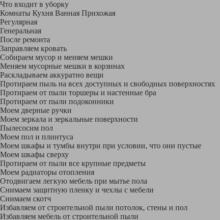
Что входит в уборку
Регу­лярная
Гене­ральная
После ремонта
Заправляем кровать
Собираем мусор и меняем мешки
Меняем мусорные мешки в корзинах
Раскладываем аккуратно вещи
Протираем пыль на всех доступных и свободных поверхностях
Протираем от пыли торшеры и настенные бра
Протираем от пыли подоконники
Моем дверные ручки
Моем зеркала и зеркальные поверхности
Пылесосим пол
Моем пол и плинтуса
Моем шкафы и тумбы внутри при условии, что они пустые
Моем шкафы сверху
Протираем от пыли все крупные предметы
Моем радиаторы отопления
Отодвигаем легкую мебель при мытье пола
Снимаем защитную пленку и чехлы с мебели
Снимаем скотч
Избавляем от строительной пыли потолок, стены и пол
Избавляем мебель от строительной пыли