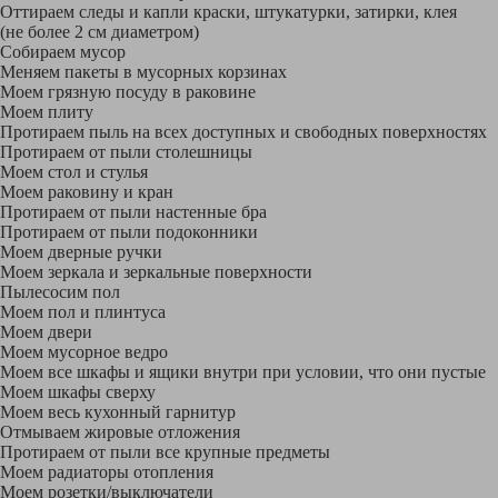
Оттираем следы и капли краски, штукатурки, затирки, клея
(не более 2 см диаметром)
Собираем мусор
Меняем пакеты в мусорных корзинах
Моем грязную посуду в раковине
Моем плиту
Протираем пыль на всех доступных и свободных поверхностях
Протираем от пыли столешницы
Моем стол и стулья
Моем раковину и кран
Протираем от пыли настенные бра
Протираем от пыли подоконники
Моем дверные ручки
Моем зеркала и зеркальные поверхности
Пылесосим пол
Моем пол и плинтуса
Моем двери
Моем мусорное ведро
Моем все шкафы и ящики внутри при условии, что они пустые
Моем шкафы сверху
Моем весь кухонный гарнитур
Отмываем жировые отложения
Протираем от пыли все крупные предметы
Моем радиаторы отопления
Моем розетки/выключатели