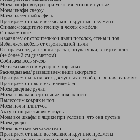
Моем шкафы внутри при условии, что они пустые
Моем шкафы сверху
Моем настенный кафель
Протираем от пыли все мелкие и крупные предметы
Снимаем защитную пленку и чехлы с мебели
Снимаем скотч
Избавляем от строительной пыли потолок, стены и пол
Избавляем мебель от строительной пыли
Оттираем следы и капли краски, штукатурки, затирки, клея
(не более 2 см диаметром)
Собираем весь мусор
Меняем пакеты в мусорных корзинах
Раскладываем/ развешиваем вещи аккуратно
Протираем пыль на всех доступных и свободных поверхностях
Протираем от пыли настенные бра
Моем дверные ручки
Моем зеркала и зеркальные поверхности
Пылесосим коврик и пол
Моем пол и плинтуса
Аккуратно расставляем обувь
Моем все шкафы и ящики при условии, что они пустые
Моем двери
Моем розетки/ выключатели
Протираем от пыли все мелкие и крупные предметы
Снимаем защитную пленку и чехлы с мебели