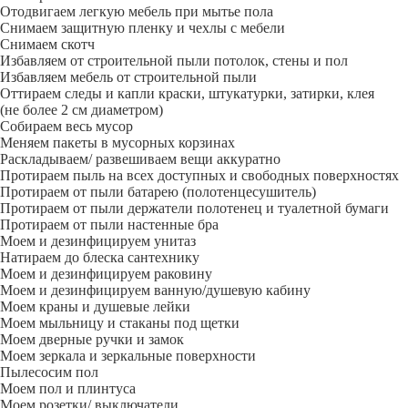
Отодвигаем легкую мебель при мытье пола
Снимаем защитную пленку и чехлы с мебели
Снимаем скотч
Избавляем от строительной пыли потолок, стены и пол
Избавляем мебель от строительной пыли
Оттираем следы и капли краски, штукатурки, затирки, клея
(не более 2 см диаметром)
Собираем весь мусор
Меняем пакеты в мусорных корзинах
Раскладываем/ развешиваем вещи аккуратно
Протираем пыль на всех доступных и свободных поверхностях
Протираем от пыли батарею (полотенцесушитель)
Протираем от пыли держатели полотенец и туалетной бумаги
Протираем от пыли настенные бра
Моем и дезинфицируем унитаз
Натираем до блеска сантехнику
Моем и дезинфицируем раковину
Моем и дезинфицируем ванную/душевую кабину
Моем краны и душевые лейки
Моем мыльницу и стаканы под щетки
Моем дверные ручки и замок
Моем зеркала и зеркальные поверхности
Пылесосим пол
Моем пол и плинтуса
Моем розетки/ выключатели