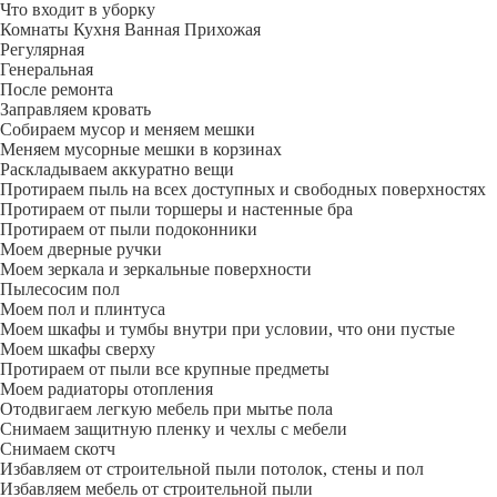
Что входит в уборку
Регу­лярная
Гене­ральная
После ремонта
Заправляем кровать
Собираем мусор и меняем мешки
Меняем мусорные мешки в корзинах
Раскладываем аккуратно вещи
Протираем пыль на всех доступных и свободных поверхностях
Протираем от пыли торшеры и настенные бра
Протираем от пыли подоконники
Моем дверные ручки
Моем зеркала и зеркальные поверхности
Пылесосим пол
Моем пол и плинтуса
Моем шкафы и тумбы внутри при условии, что они пустые
Моем шкафы сверху
Протираем от пыли все крупные предметы
Моем радиаторы отопления
Отодвигаем легкую мебель при мытье пола
Снимаем защитную пленку и чехлы с мебели
Снимаем скотч
Избавляем от строительной пыли потолок, стены и пол
Избавляем мебель от строительной пыли