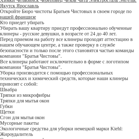
Химки
Челябинск
Череповец
Чехов
Чита
Электросталь
Энгельс
Якутск
Ярославль
Откройте Бюро чистоты Братьев Чистовых в своем городе по
нашей франшизе
Кто приедет убирать
Убирать вашу квартиру приедут профессионально обученные
клинеры - русские девушки, в возрасте от 24 до 40 лет.
Перед приемом на работу все клинеры проходят аттестацию в
нашем обучающем центре, а также проверку в службе
безопасности и только после этого становятся частью команды
компании "Братья Чистовы".
Все клинеры работают исключительно в форме с логотипом
компании "Братья Чистовы".
Уборка производится с помощью профессиональных
технических и химический средств, которые наши клинеры
привозят с собой:
Швабра
Тряпки из микрофибры
Тряпки для мытья окон
Губки
Щетки
Сгон для мытья окон
Мусорные пакеты
Экологичные средства для уборки немецкой марки Kiehl:
Жироудалитель