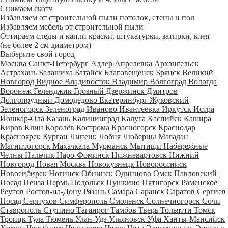
Снимаем скотч
Избавляем от строительной пыли потолок, стены и пол
Избавляем мебель от строительной пыли
Оттираем следы и капли краски, штукатурки, затирки, клея
(не более 2 см диаметром)
Выберите свой город
Москва
Санкт-Петербург
Адлер
Апрелевка
Архангельск
Астрахань
Балашиха
Батайск
Благовещенск
Брянск
Великий
Новгород
Видное
Владивосток
Владимир
Волгоград
Вологда
Воронеж
Геленджик
Грозный
Дзержинск
Дмитров
Долгопрудный
Домодедово
Екатеринбург
Жуковский
Зеленогорск
Зеленоград
Иваново
Ивантеевка
Иркутск
Истра
Йошкар-Ола
Казань
Калининград
Калуга
Каспийск
Кашира
Киров
Клин
Королёв
Кострома
Красногорск
Краснодар
Красноярск
Курган
Липецк
Лобня
Люберцы
Магадан
Магнитогорск
Махачкала
Мурманск
Мытищи
Набережные
Челны
Нальчик
Наро-Фоминск
Нижневартовск
Нижний
Новгород
Новая Москва
Новокузнецк
Новороссийск
Новосибирск
Ногинск
Обнинск
Одинцово
Омск
Павловский
Посад
Пенза
Пермь
Подольск
Пушкино
Пятигорск
Раменское
Реутов
Ростов-на-Дону
Рязань
Самара
Саранск
Саратов
Сергиев
Посад
Серпухов
Симферополь
Смоленск
Солнечногорск
Сочи
Ставрополь
Ступино
Таганрог
Тамбов
Тверь
Тольятти
Томск
Троицк
Тула
Тюмень
Улан-Удэ
Ульяновск
Уфа
Ханты-Мансийск