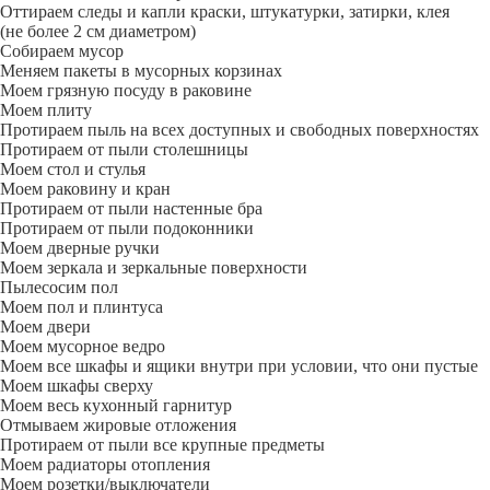
Оттираем следы и капли краски, штукатурки, затирки, клея
(не более 2 см диаметром)
Собираем мусор
Меняем пакеты в мусорных корзинах
Моем грязную посуду в раковине
Моем плиту
Протираем пыль на всех доступных и свободных поверхностях
Протираем от пыли столешницы
Моем стол и стулья
Моем раковину и кран
Протираем от пыли настенные бра
Протираем от пыли подоконники
Моем дверные ручки
Моем зеркала и зеркальные поверхности
Пылесосим пол
Моем пол и плинтуса
Моем двери
Моем мусорное ведро
Моем все шкафы и ящики внутри при условии, что они пустые
Моем шкафы сверху
Моем весь кухонный гарнитур
Отмываем жировые отложения
Протираем от пыли все крупные предметы
Моем радиаторы отопления
Моем розетки/выключатели