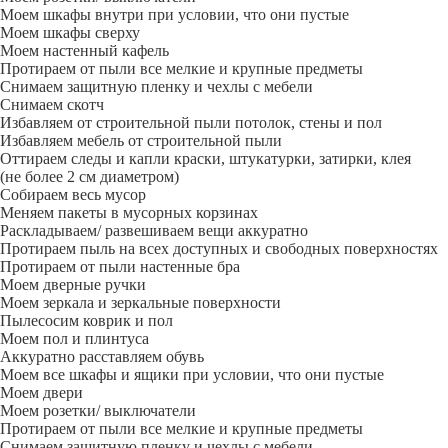
Моем шкафы внутри при условии, что они пустые
Моем шкафы сверху
Моем настенный кафель
Протираем от пыли все мелкие и крупные предметы
Снимаем защитную пленку и чехлы с мебели
Снимаем скотч
Избавляем от строительной пыли потолок, стены и пол
Избавляем мебель от строительной пыли
Оттираем следы и капли краски, штукатурки, затирки, клея
(не более 2 см диаметром)
Собираем весь мусор
Меняем пакеты в мусорных корзинах
Раскладываем/ развешиваем вещи аккуратно
Протираем пыль на всех доступных и свободных поверхностях
Протираем от пыли настенные бра
Моем дверные ручки
Моем зеркала и зеркальные поверхности
Пылесосим коврик и пол
Моем пол и плинтуса
Аккуратно расставляем обувь
Моем все шкафы и ящики при условии, что они пустые
Моем двери
Моем розетки/ выключатели
Протираем от пыли все мелкие и крупные предметы
Снимаем защитную пленку и чехлы с мебели