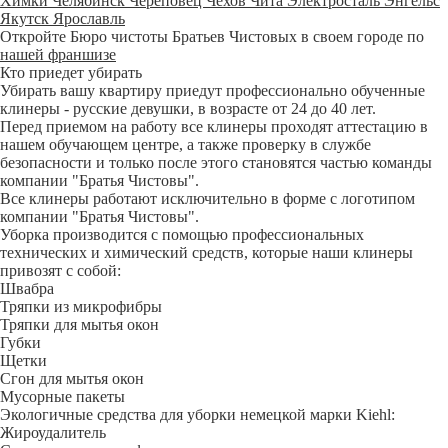
Химки
Челябинск
Череповец
Чехов
Чита
Электросталь
Энгельс
Якутск
Ярославль
Откройте Бюро чистоты Братьев Чистовых в своем городе по
нашей франшизе
Кто приедет убирать
Убирать вашу квартиру приедут профессионально обученные
клинеры - русские девушки, в возрасте от 24 до 40 лет.
Перед приемом на работу все клинеры проходят аттестацию в
нашем обучающем центре, а также проверку в службе
безопасности и только после этого становятся частью команды
компании "Братья Чистовы".
Все клинеры работают исключительно в форме с логотипом
компании "Братья Чистовы".
Уборка производится с помощью профессиональных
технических и химический средств, которые наши клинеры
привозят с собой:
Швабра
Тряпки из микрофибры
Тряпки для мытья окон
Губки
Щетки
Сгон для мытья окон
Мусорные пакеты
Экологичные средства для уборки немецкой марки Kiehl:
Жироудалитель