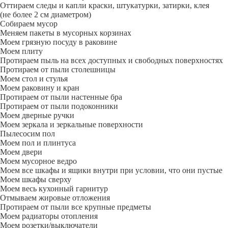
Оттираем следы и капли краски, штукатурки, затирки, клея
(не более 2 см диаметром)
Собираем мусор
Меняем пакеты в мусорных корзинах
Моем грязную посуду в раковине
Моем плиту
Протираем пыль на всех доступных и свободных поверхностях
Протираем от пыли столешницы
Моем стол и стулья
Моем раковину и кран
Протираем от пыли настенные бра
Протираем от пыли подоконники
Моем дверные ручки
Моем зеркала и зеркальные поверхности
Пылесосим пол
Моем пол и плинтуса
Моем двери
Моем мусорное ведро
Моем все шкафы и ящики внутри при условии, что они пустые
Моем шкафы сверху
Моем весь кухонный гарнитур
Отмываем жировые отложения
Протираем от пыли все крупные предметы
Моем радиаторы отопления
Моем розетки/выключатели