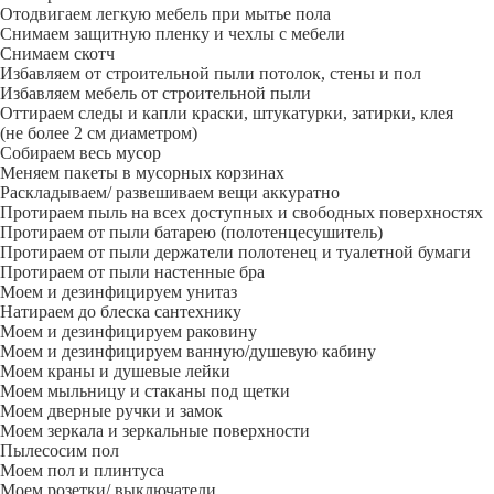
Отодвигаем легкую мебель при мытье пола
Снимаем защитную пленку и чехлы с мебели
Снимаем скотч
Избавляем от строительной пыли потолок, стены и пол
Избавляем мебель от строительной пыли
Оттираем следы и капли краски, штукатурки, затирки, клея
(не более 2 см диаметром)
Собираем весь мусор
Меняем пакеты в мусорных корзинах
Раскладываем/ развешиваем вещи аккуратно
Протираем пыль на всех доступных и свободных поверхностях
Протираем от пыли батарею (полотенцесушитель)
Протираем от пыли держатели полотенец и туалетной бумаги
Протираем от пыли настенные бра
Моем и дезинфицируем унитаз
Натираем до блеска сантехнику
Моем и дезинфицируем раковину
Моем и дезинфицируем ванную/душевую кабину
Моем краны и душевые лейки
Моем мыльницу и стаканы под щетки
Моем дверные ручки и замок
Моем зеркала и зеркальные поверхности
Пылесосим пол
Моем пол и плинтуса
Моем розетки/ выключатели