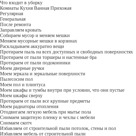
Что входит в уборку
Регу­лярная
Гене­ральная
После ремонта
Заправляем кровать
Собираем мусор и меняем мешки
Меняем мусорные мешки в корзинах
Раскладываем аккуратно вещи
Протираем пыль на всех доступных и свободных поверхностях
Протираем от пыли торшеры и настенные бра
Протираем от пыли подоконники
Моем дверные ручки
Моем зеркала и зеркальные поверхности
Пылесосим пол
Моем пол и плинтуса
Моем шкафы и тумбы внутри при условии, что они пустые
Моем шкафы сверху
Протираем от пыли все крупные предметы
Моем радиаторы отопления
Отодвигаем легкую мебель при мытье пола
Снимаем защитную пленку и чехлы с мебели
Снимаем скотч
Избавляем от строительной пыли потолок, стены и пол
Избавляем мебель от строительной пыли