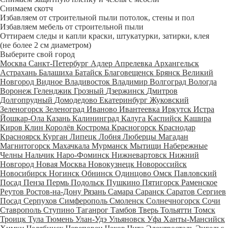
Снимаем скотч
Избавляем от строительной пыли потолок, стены и пол
Избавляем мебель от строительной пыли
Оттираем следы и капли краски, штукатурки, затирки, клея
(не более 2 см диаметром)
Выберите свой город
Москва
Санкт-Петербург
Адлер
Апрелевка
Архангельск
Астрахань
Балашиха
Батайск
Благовещенск
Брянск
Великий
Новгород
Видное
Владивосток
Владимир
Волгоград
Вологда
Воронеж
Геленджик
Грозный
Дзержинск
Дмитров
Долгопрудный
Домодедово
Екатеринбург
Жуковский
Зеленогорск
Зеленоград
Иваново
Ивантеевка
Иркутск
Истра
Йошкар-Ола
Казань
Калининград
Калуга
Каспийск
Кашира
Киров
Клин
Королёв
Кострома
Красногорск
Краснодар
Красноярск
Курган
Липецк
Лобня
Люберцы
Магадан
Магнитогорск
Махачкала
Мурманск
Мытищи
Набережные
Челны
Нальчик
Наро-Фоминск
Нижневартовск
Нижний
Новгород
Новая Москва
Новокузнецк
Новороссийск
Новосибирск
Ногинск
Обнинск
Одинцово
Омск
Павловский
Посад
Пенза
Пермь
Подольск
Пушкино
Пятигорск
Раменское
Реутов
Ростов-на-Дону
Рязань
Самара
Саранск
Саратов
Сергиев
Посад
Серпухов
Симферополь
Смоленск
Солнечногорск
Сочи
Ставрополь
Ступино
Таганрог
Тамбов
Тверь
Тольятти
Томск
Троицк
Тула
Тюмень
Улан-Удэ
Ульяновск
Уфа
Ханты-Мансийск