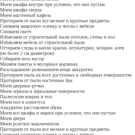
Моем шкафы внутри при условии, что они пустые
Моем шкафы сверху
Моем настенный кафель
Протираем от пыли все мелкие и крупные предметы
Снимаем защитную пленку и чехлы с мебели
Снимаем скотч
Избавляем от строительной пыли потолок, стены и пол
Избавляем мебель от строительной пыли
Оттираем следы и капли краски, штукатурки, затирки, клея
(не более 2 см диаметром)
Собираем весь мусор
Меняем пакеты в мусорных корзинах
Раскладываем/ развешиваем вещи аккуратно
Протираем пыль на всех доступных и свободных поверхностях
Протираем от пыли настенные бра
Моем дверные ручки
Моем зеркала и зеркальные поверхности
Пылесосим коврик и пол
Моем пол и плинтуса
Аккуратно расставляем обувь
Моем все шкафы и ящики при условии, что они пустые
Моем двери
Моем розетки/ выключатели
Протираем от пыли все мелкие и крупные предметы
Снимаем защитную пленку и чехлы с мебели