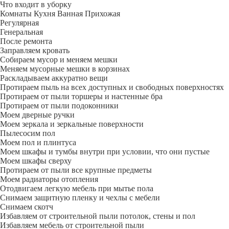
Что входит в уборку
Регу­лярная
Гене­ральная
После ремонта
Заправляем кровать
Собираем мусор и меняем мешки
Меняем мусорные мешки в корзинах
Раскладываем аккуратно вещи
Протираем пыль на всех доступных и свободных поверхностях
Протираем от пыли торшеры и настенные бра
Протираем от пыли подоконники
Моем дверные ручки
Моем зеркала и зеркальные поверхности
Пылесосим пол
Моем пол и плинтуса
Моем шкафы и тумбы внутри при условии, что они пустые
Моем шкафы сверху
Протираем от пыли все крупные предметы
Моем радиаторы отопления
Отодвигаем легкую мебель при мытье пола
Снимаем защитную пленку и чехлы с мебели
Снимаем скотч
Избавляем от строительной пыли потолок, стены и пол
Избавляем мебель от строительной пыли