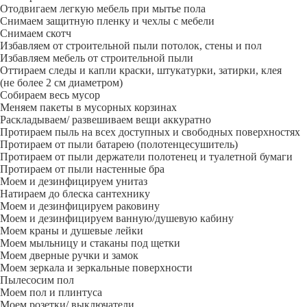
Отодвигаем легкую мебель при мытье пола
Снимаем защитную пленку и чехлы с мебели
Снимаем скотч
Избавляем от строительной пыли потолок, стены и пол
Избавляем мебель от строительной пыли
Оттираем следы и капли краски, штукатурки, затирки, клея
(не более 2 см диаметром)
Собираем весь мусор
Меняем пакеты в мусорных корзинах
Раскладываем/ развешиваем вещи аккуратно
Протираем пыль на всех доступных и свободных поверхностях
Протираем от пыли батарею (полотенцесушитель)
Протираем от пыли держатели полотенец и туалетной бумаги
Протираем от пыли настенные бра
Моем и дезинфицируем унитаз
Натираем до блеска сантехнику
Моем и дезинфицируем раковину
Моем и дезинфицируем ванную/душевую кабину
Моем краны и душевые лейки
Моем мыльницу и стаканы под щетки
Моем дверные ручки и замок
Моем зеркала и зеркальные поверхности
Пылесосим пол
Моем пол и плинтуса
Моем розетки/ выключатели