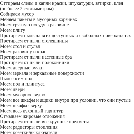
Оттираем следы и капли краски, штукатурки, затирки, клея
(не более 2 см диаметром)
Собираем мусор
Меняем пакеты в мусорных корзинах
Моем грязную посуду в раковине
Моем плиту
Протираем пыль на всех доступных и свободных поверхностях
Протираем от пыли столешницы
Моем стол и стулья
Моем раковину и кран
Протираем от пыли настенные бра
Протираем от пыли подоконники
Моем дверные ручки
Моем зеркала и зеркальные поверхности
Пылесосим пол
Моем пол и плинтуса
Моем двери
Моем мусорное ведро
Моем все шкафы и ящики внутри при условии, что они пустые
Моем шкафы сверху
Моем весь кухонный гарнитур
Отмываем жировые отложения
Протираем от пыли все крупные предметы
Моем радиаторы отопления
Моем розетки/выключатели