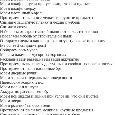
Моем шкафы внутри при условии, что они пустые
Моем шкафы сверху
Моем настенный кафель
Протираем от пыли все мелкие и крупные предметы
Снимаем защитную пленку и чехлы с мебели
Снимаем скотч
Избавляем от строительной пыли потолок, стены и пол
Избавляем мебель от строительной пыли
Оттираем следы и капли краски, штукатурки, затирки, клея
(не более 2 см диаметром)
Собираем весь мусор
Меняем пакеты в мусорных корзинах
Раскладываем/ развешиваем вещи аккуратно
Протираем пыль на всех доступных и свободных поверхностях
Протираем от пыли настенные бра
Моем дверные ручки
Моем зеркала и зеркальные поверхности
Пылесосим коврик и пол
Моем пол и плинтуса
Аккуратно расставляем обувь
Моем все шкафы и ящики при условии, что они пустые
Моем двери
Моем розетки/ выключатели
Протираем от пыли все мелкие и крупные предметы
Снимаем защитную пленку и чехлы с мебели