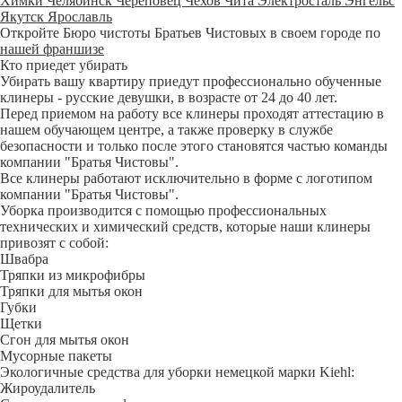
Химки
Челябинск
Череповец
Чехов
Чита
Электросталь
Энгельс
Якутск
Ярославль
Откройте Бюро чистоты Братьев Чистовых в своем городе по
нашей франшизе
Кто приедет убирать
Убирать вашу квартиру приедут профессионально обученные
клинеры - русские девушки, в возрасте от 24 до 40 лет.
Перед приемом на работу все клинеры проходят аттестацию в
нашем обучающем центре, а также проверку в службе
безопасности и только после этого становятся частью команды
компании "Братья Чистовы".
Все клинеры работают исключительно в форме с логотипом
компании "Братья Чистовы".
Уборка производится с помощью профессиональных
технических и химический средств, которые наши клинеры
привозят с собой:
Швабра
Тряпки из микрофибры
Тряпки для мытья окон
Губки
Щетки
Сгон для мытья окон
Мусорные пакеты
Экологичные средства для уборки немецкой марки Kiehl:
Жироудалитель