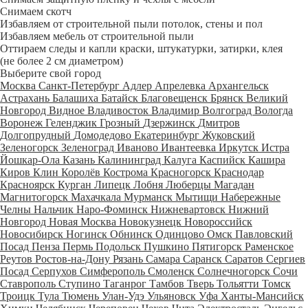
Снимаем скотч
Избавляем от строительной пыли потолок, стены и пол
Избавляем мебель от строительной пыли
Оттираем следы и капли краски, штукатурки, затирки, клея
(не более 2 см диаметром)
Выберите свой город
Москва
Санкт-Петербург
Адлер
Апрелевка
Архангельск
Астрахань
Балашиха
Батайск
Благовещенск
Брянск
Великий
Новгород
Видное
Владивосток
Владимир
Волгоград
Вологда
Воронеж
Геленджик
Грозный
Дзержинск
Дмитров
Долгопрудный
Домодедово
Екатеринбург
Жуковский
Зеленогорск
Зеленоград
Иваново
Ивантеевка
Иркутск
Истра
Йошкар-Ола
Казань
Калининград
Калуга
Каспийск
Кашира
Киров
Клин
Королёв
Кострома
Красногорск
Краснодар
Красноярск
Курган
Липецк
Лобня
Люберцы
Магадан
Магнитогорск
Махачкала
Мурманск
Мытищи
Набережные
Челны
Нальчик
Наро-Фоминск
Нижневартовск
Нижний
Новгород
Новая Москва
Новокузнецк
Новороссийск
Новосибирск
Ногинск
Обнинск
Одинцово
Омск
Павловский
Посад
Пенза
Пермь
Подольск
Пушкино
Пятигорск
Раменское
Реутов
Ростов-на-Дону
Рязань
Самара
Саранск
Саратов
Сергиев
Посад
Серпухов
Симферополь
Смоленск
Солнечногорск
Сочи
Ставрополь
Ступино
Таганрог
Тамбов
Тверь
Тольятти
Томск
Троицк
Тула
Тюмень
Улан-Удэ
Ульяновск
Уфа
Ханты-Мансийск