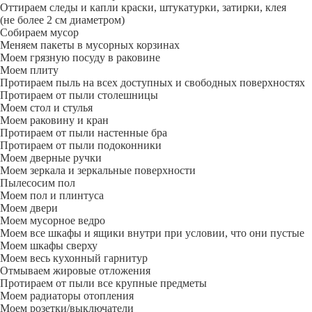
Оттираем следы и капли краски, штукатурки, затирки, клея
(не более 2 см диаметром)
Собираем мусор
Меняем пакеты в мусорных корзинах
Моем грязную посуду в раковине
Моем плиту
Протираем пыль на всех доступных и свободных поверхностях
Протираем от пыли столешницы
Моем стол и стулья
Моем раковину и кран
Протираем от пыли настенные бра
Протираем от пыли подоконники
Моем дверные ручки
Моем зеркала и зеркальные поверхности
Пылесосим пол
Моем пол и плинтуса
Моем двери
Моем мусорное ведро
Моем все шкафы и ящики внутри при условии, что они пустые
Моем шкафы сверху
Моем весь кухонный гарнитур
Отмываем жировые отложения
Протираем от пыли все крупные предметы
Моем радиаторы отопления
Моем розетки/выключатели