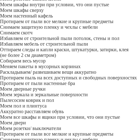
Моем шкафы внутри при условии, что они пустые
Моем шкафы сверху
Моем настенный кафель
Протираем от пыли все мелкие и крупные предметы
Снимаем защитную пленку и чехлы с мебели
Снимаем скотч
Избавляем от строительной пыли потолок, стены и пол
Избавляем мебель от строительной пыли
Оттираем следы и капли краски, штукатурки, затирки, клея
(не более 2 см диаметром)
Собираем весь мусор
Меняем пакеты в мусорных корзинах
Раскладываем/ развешиваем вещи аккуратно
Протираем пыль на всех доступных и свободных поверхностях
Протираем от пыли настенные бра
Моем дверные ручки
Моем зеркала и зеркальные поверхности
Пылесосим коврик и пол
Моем пол и плинтуса
Аккуратно расставляем обувь
Моем все шкафы и ящики при условии, что они пустые
Моем двери
Моем розетки/ выключатели
Протираем от пыли все мелкие и крупные предметы
Снимаем защитную пленку и чехлы с мебели