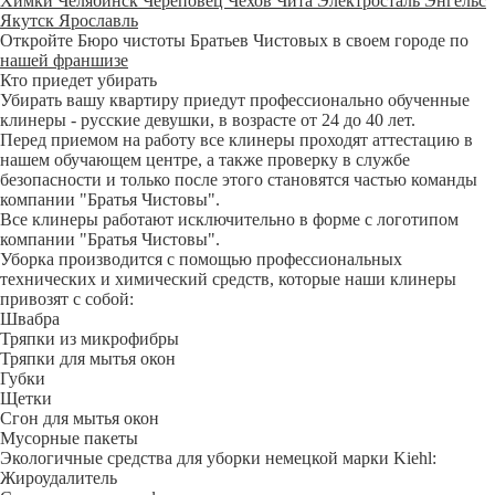
Химки
Челябинск
Череповец
Чехов
Чита
Электросталь
Энгельс
Якутск
Ярославль
Откройте Бюро чистоты Братьев Чистовых в своем городе по
нашей франшизе
Кто приедет убирать
Убирать вашу квартиру приедут профессионально обученные
клинеры - русские девушки, в возрасте от 24 до 40 лет.
Перед приемом на работу все клинеры проходят аттестацию в
нашем обучающем центре, а также проверку в службе
безопасности и только после этого становятся частью команды
компании "Братья Чистовы".
Все клинеры работают исключительно в форме с логотипом
компании "Братья Чистовы".
Уборка производится с помощью профессиональных
технических и химический средств, которые наши клинеры
привозят с собой:
Швабра
Тряпки из микрофибры
Тряпки для мытья окон
Губки
Щетки
Сгон для мытья окон
Мусорные пакеты
Экологичные средства для уборки немецкой марки Kiehl:
Жироудалитель