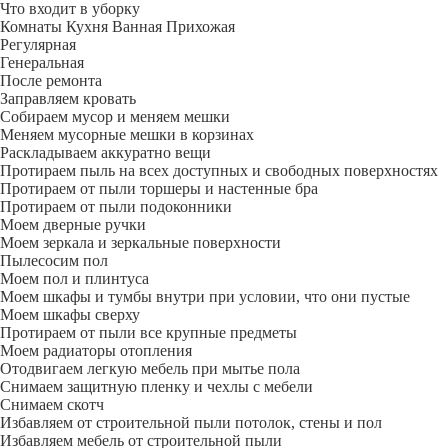
Что входит в уборку
Регу­лярная
Гене­ральная
После ремонта
Заправляем кровать
Собираем мусор и меняем мешки
Меняем мусорные мешки в корзинах
Раскладываем аккуратно вещи
Протираем пыль на всех доступных и свободных поверхностях
Протираем от пыли торшеры и настенные бра
Протираем от пыли подоконники
Моем дверные ручки
Моем зеркала и зеркальные поверхности
Пылесосим пол
Моем пол и плинтуса
Моем шкафы и тумбы внутри при условии, что они пустые
Моем шкафы сверху
Протираем от пыли все крупные предметы
Моем радиаторы отопления
Отодвигаем легкую мебель при мытье пола
Снимаем защитную пленку и чехлы с мебели
Снимаем скотч
Избавляем от строительной пыли потолок, стены и пол
Избавляем мебель от строительной пыли