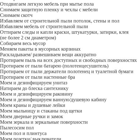
Отодвигаем легкую мебель при мытье пола
Снимаем защитную пленку и чехлы с мебели
Снимаем скотч
Избавляем от строительной пыли потолок, стены и пол
Избавляем мебель от строительной пыли
Оттираем следы и капли краски, штукатурки, затирки, клея
(не более 2 см диаметром)
Собираем весь мусор
Меняем пакеты в мусорных корзинах
Раскладываем/ развешиваем вещи аккуратно
Протираем пыль на всех доступных и свободных поверхностях
Протираем от пыли батарею (полотенцесушитель)
Протираем от пыли держатели полотенец и туалетной бумаги
Протираем от пыли настенные бра
Моем и дезинфицируем унитаз
Натираем до блеска сантехнику
Моем и дезинфицируем раковину
Моем и дезинфицируем ванную/душевую кабину
Моем краны и душевые лейки
Моем мыльницу и стаканы под щетки
Моем дверные ручки и замок
Моем зеркала и зеркальные поверхности
Пылесосим пол
Моем пол и плинтуса
Моем розетки/ выключатели