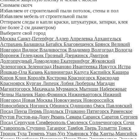
Снимаем скотч
Избавляем от строительной пыли потолок, стены и пол
Избавляем мебель от строительной пыли
Оттираем следы и капли краски, штукатурки, затирки, клея
(не более 2 см диаметром)
Выберите свой город
Москва
Санкт-Петербург
Адлер
Апрелевка
Архангельск
Астрахань
Балашиха
Батайск
Благовещенск
Брянск
Великий
Новгород
Видное
Владивосток
Владимир
Волгоград
Вологда
Воронеж
Геленджик
Грозный
Дзержинск
Дмитров
Долгопрудный
Домодедово
Екатеринбург
Жуковский
Зеленогорск
Зеленоград
Иваново
Ивантеевка
Иркутск
Истра
Йошкар-Ола
Казань
Калининград
Калуга
Каспийск
Кашира
Киров
Клин
Королёв
Кострома
Красногорск
Краснодар
Красноярск
Курган
Липецк
Лобня
Люберцы
Магадан
Магнитогорск
Махачкала
Мурманск
Мытищи
Набережные
Челны
Нальчик
Наро-Фоминск
Нижневартовск
Нижний
Новгород
Новая Москва
Новокузнецк
Новороссийск
Новосибирск
Ногинск
Обнинск
Одинцово
Омск
Павловский
Посад
Пенза
Пермь
Подольск
Пушкино
Пятигорск
Раменское
Реутов
Ростов-на-Дону
Рязань
Самара
Саранск
Саратов
Сергиев
Посад
Серпухов
Симферополь
Смоленск
Солнечногорск
Сочи
Ставрополь
Ступино
Таганрог
Тамбов
Тверь
Тольятти
Томск
Троицк
Тула
Тюмень
Улан-Удэ
Ульяновск
Уфа
Ханты-Мансийск